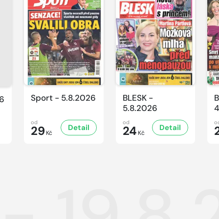
Sport - 5.8.2026
BLESK -
B
26
5.8.2026
4
od
od
o
Detail
Detail
29
24
Kč
Kč
 - 19.8