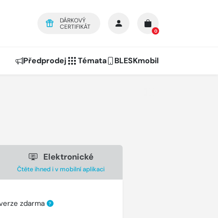
DÁRKOVÝ
CERTIFIKÁT
0
Předprodej
Témata
BLESKmobil
Elektronické
Čtěte ihned i v mobilní aplikaci
 verze zdarma
?