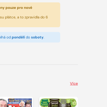
eny pouze pro nové
u plátce, a to zpravidla do 6
bíhá od
pondělí
do
soboty
.
Více