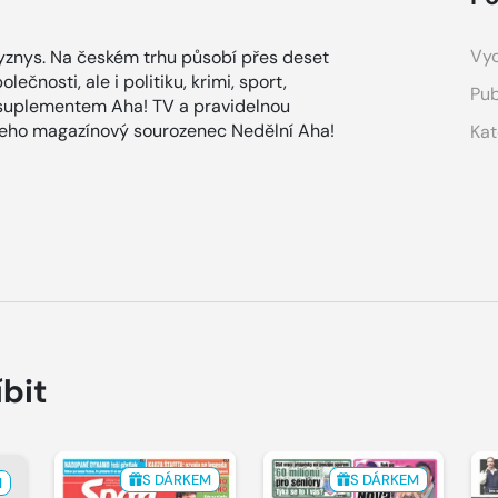
Vyd
znys. Na českém trhu působí přes deset
ečnosti, ale i politiku, krimi, sport,
Pub
 suplementem Aha! TV a pravidelnou
 jeho magazínový sourozenec Nedělní Aha!
Kat
íbit
S DÁRKEM
S DÁRKEM
M