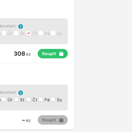
oručení:
o
Út
St
Čt
Pá
So
308
Koupit
Kč
oručení:
o
Út
St
Čt
Pá
So
-
Koupit
Kč