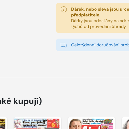
Dárek, nebo sleva jsou urč
předplatitele
.
Dárky jsou odesílány na adres
týdnů od provedení úhrady.
Celotýdenní doručování pro
aké kupují)