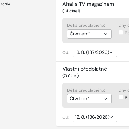
Aha! s TV magazínem
rchiv
(
14
čísel)
Délka předplatného:
Dny d
P
Od:
Vlastní předplatné
(
0
čísel)
Délka předplatného:
Dny d
P
Od: