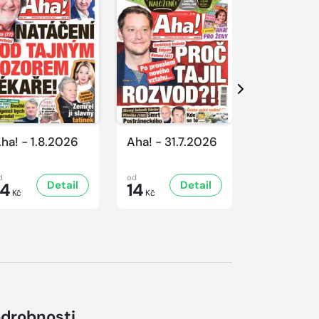
Další
ha! - 1.8.2026
Aha! - 31.7.2026
Aha! - 30.
d
od
od
Detail
Detail
D
14
14
16
Kč
Kč
Kč
drobnosti