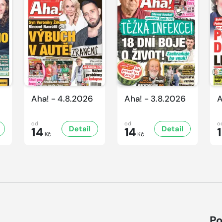
Aha! - 4.8.2026
Aha! - 3.8.2026
A
od
od
o
Detail
Detail
14
14
Kč
Kč
Po