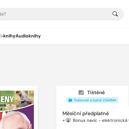
E-knihy
Audioknihy
Tištěné
Poštovné a balné ZDARMA
Měsíční předplatné
+
Bonus navíc - elektronická