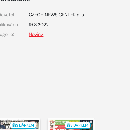
avatel:
CZECH NEWS CENTER a. s.
likováno:
19.8.2022
egorie:
Noviny
S DÁRKEM
S DÁRKEM
S 