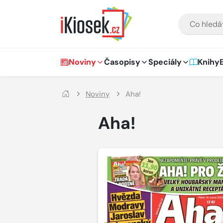
Přejít na hlavní obsah
VYHLEDÁVÁNÍ
Hlavní navigace
Noviny
Časopisy
Speciály
Knihy
Noviny
Aha!
Aha!