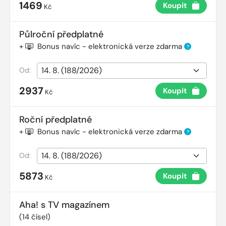
1469
Koupit
Kč
Půlroční předplatné
+
Bonus navíc - elektronická verze zdarma
?
Od:
2937
Koupit
Kč
Roční předplatné
+
Bonus navíc - elektronická verze zdarma
?
Od:
5873
Koupit
Kč
Aha! s TV magazínem
(
14
čísel)