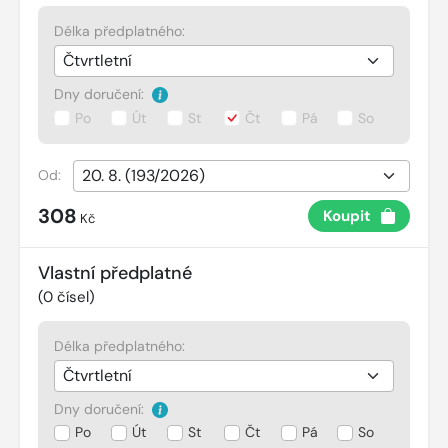
Délka předplatného:
Dny doručení:
Po
Út
St
Čt
Pá
So
Od:
308
Koupit
Kč
Vlastní předplatné
(
0
čísel)
Délka předplatného:
Dny doručení:
Po
Út
St
Čt
Pá
So