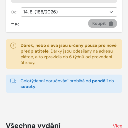
Od:
-
Koupit
Kč
Dárek, nebo sleva jsou určeny pouze pro nové
předplatitele
.
Dárky jsou odesílány na adresu
plátce, a to zpravidla do 6 týdnů od provedení
úhrady.
Celotýdenní doručování probíhá od
pondělí
do
soboty
.
Všechna vydání
Více