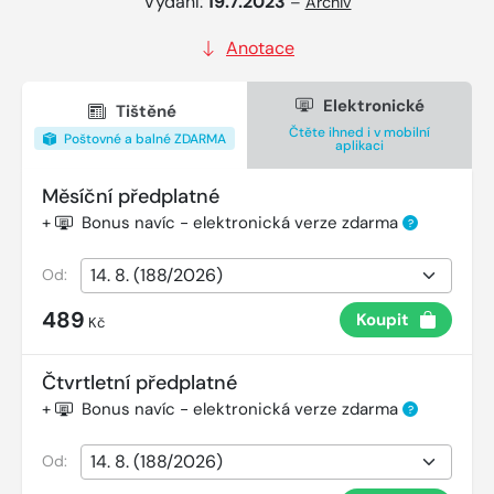
Vydání:
19.7.2023
–
Archiv
Anotace
Elektronické
Tištěné
Čtěte ihned i v mobilní
Poštovné a balné ZDARMA
aplikaci
Měsíční předplatné
+
Bonus navíc - elektronická verze zdarma
?
Od:
489
Koupit
Kč
Čtvrtletní předplatné
+
Bonus navíc - elektronická verze zdarma
?
Od: