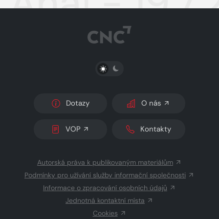
Aha! - 19.7
PŘEPNOUT SVĚTLÝ/TMAVÝ REŽIM
Dotazy
O nás
VOP
Kontakty
Autorská práva k publikovaným materiálům
Podmínky pro užívání služby informační společnosti
Informace o zpracování osobních údajů
Jednotná kontaktní místa
Cookies