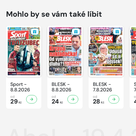
Mohlo by se vám také líbit
Sport -
BLESK -
BLESK -
8.8.2026
8.8.2026
7.8.2026
od
od
od
29
24
28
Kč
Kč
Kč