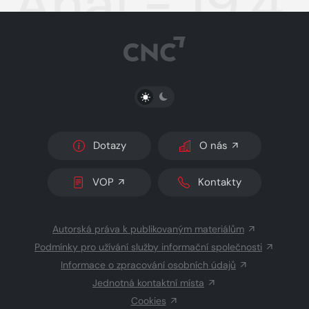
Aha! - 19.4
PŘEPNOUT SVĚTLÝ/TMAVÝ REŽIM
Dotazy
O nás
VOP
Kontakty
Autorská práva k publikovaným materiálům
Podmínky pro užívání služby informační společnosti
Informace o zpracování osobních údajů
Jednotná kontaktní místa
Cookies