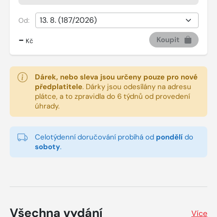
Od:
-
Koupit
Kč
Dárek, nebo sleva jsou určeny pouze pro nové
předplatitele
.
Dárky jsou odesílány na adresu
plátce, a to zpravidla do 6 týdnů od provedení
úhrady.
Celotýdenní doručování probíhá od
pondělí
do
soboty
.
Všechna vydání
Více