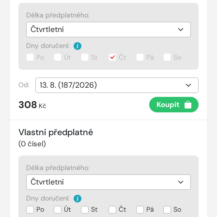
Délka předplatného:
Dny doručení:
Po
Út
St
Čt
Pá
So
Od:
308
Koupit
Kč
Vlastní předplatné
(
0
čísel)
Délka předplatného:
Dny doručení:
Po
Út
St
Čt
Pá
So