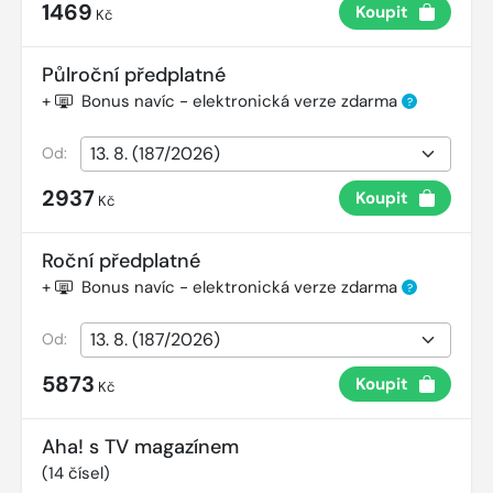
1469
Koupit
Kč
Půlroční předplatné
+
Bonus navíc - elektronická verze zdarma
?
Od:
2937
Koupit
Kč
Roční předplatné
+
Bonus navíc - elektronická verze zdarma
?
Od:
5873
Koupit
Kč
Aha! s TV magazínem
(
14
čísel)