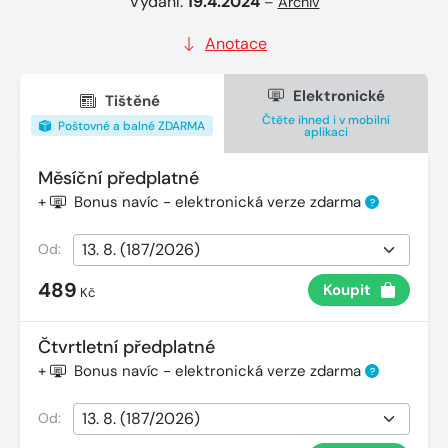
Vydání:
19.4.2024
–
Archiv
Anotace
Elektronické
Tištěné
Čtěte ihned i v mobilní
Poštovné a balné ZDARMA
aplikaci
Měsíční předplatné
+
Bonus navíc - elektronická verze zdarma
?
Od:
489
Koupit
Kč
Čtvrtletní předplatné
+
Bonus navíc - elektronická verze zdarma
?
Od: