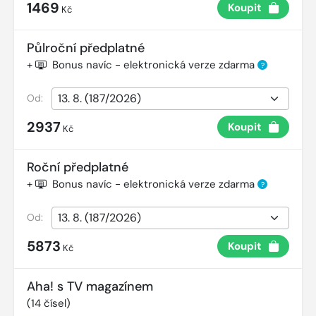
1469
Koupit
Kč
Půlroční předplatné
+
Bonus navíc - elektronická verze zdarma
?
Od:
2937
Koupit
Kč
Roční předplatné
+
Bonus navíc - elektronická verze zdarma
?
Od:
5873
Koupit
Kč
Aha! s TV magazínem
(
14
čísel)