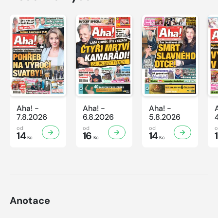
Aha! -
Aha! -
Aha! -
7.8.2026
6.8.2026
5.8.2026
od
od
od
14
16
14
Kč
Kč
Kč
Anotace