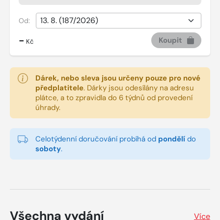
Od:
-
Koupit
Kč
Dárek, nebo sleva jsou určeny pouze pro nové
předplatitele
.
Dárky jsou odesílány na adresu
plátce, a to zpravidla do 6 týdnů od provedení
úhrady.
Celotýdenní doručování probíhá od
pondělí
do
soboty
.
Všechna vydání
Více