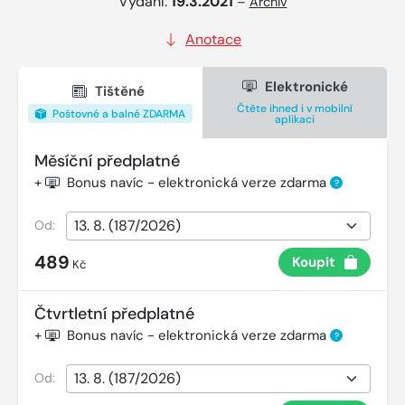
Vydání:
19.3.2021
–
Archiv
Anotace
Elektronické
Tištěné
Čtěte ihned i v mobilní
Poštovné a balné ZDARMA
aplikaci
Měsíční předplatné
+
Bonus navíc - elektronická verze zdarma
?
Od:
489
Koupit
Kč
Čtvrtletní předplatné
+
Bonus navíc - elektronická verze zdarma
?
Od: