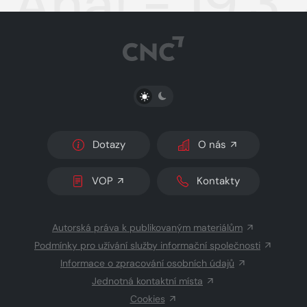
Aha! - 19.3
PŘEPNOUT SVĚTLÝ/TMAVÝ REŽIM
Dotazy
O nás
VOP
Kontakty
Autorská práva k publikovaným materiálům
Podmínky pro užívání služby informační společnosti
Informace o zpracování osobních údajů
Jednotná kontaktní místa
Cookies