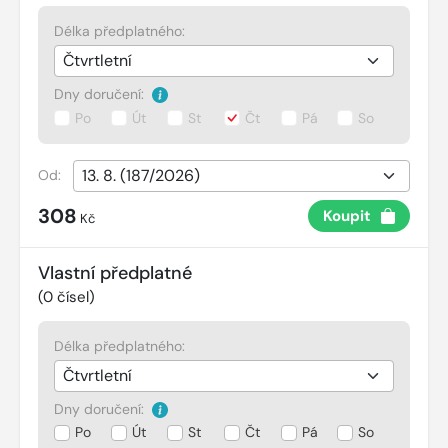
Délka předplatného:
Dny doručení:
Po
Út
St
Čt
Pá
So
Od:
308
Koupit
Kč
Vlastní předplatné
(
0
čísel)
Délka předplatného:
Dny doručení:
Po
Út
St
Čt
Pá
So