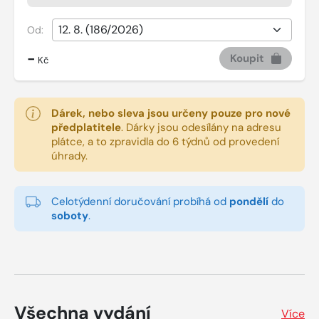
Od:
-
Koupit
Kč
Dárek, nebo sleva jsou určeny pouze pro nové
předplatitele
.
Dárky jsou odesílány na adresu
plátce, a to zpravidla do 6 týdnů od provedení
úhrady.
Celotýdenní doručování probíhá od
pondělí
do
soboty
.
Všechna vydání
Více