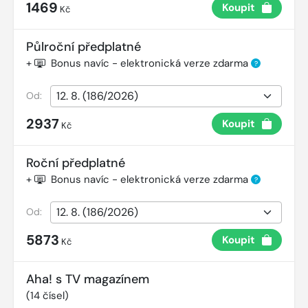
1469
Koupit
Kč
Půlroční předplatné
+
Bonus navíc - elektronická verze zdarma
?
Od:
2937
Koupit
Kč
Roční předplatné
+
Bonus navíc - elektronická verze zdarma
?
Od:
5873
Koupit
Kč
Aha! s TV magazínem
(
14
čísel)