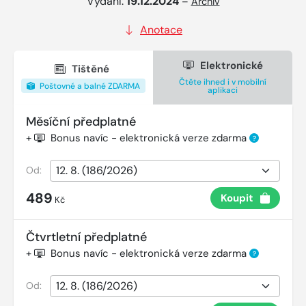
Vydání:
19.12.2024
–
Archiv
Anotace
Elektronické
Tištěné
Čtěte ihned i v mobilní
Poštovné a balné ZDARMA
aplikaci
Měsíční předplatné
+
Bonus navíc - elektronická verze zdarma
?
Od:
489
Koupit
Kč
Čtvrtletní předplatné
+
Bonus navíc - elektronická verze zdarma
?
Od: