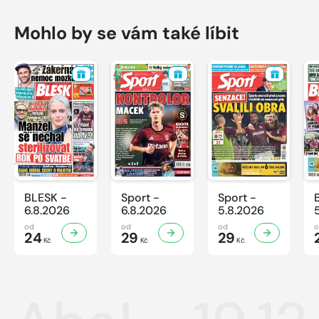
Mohlo by se vám také líbit
BLESK -
Sport -
Sport -
6.8.2026
6.8.2026
5.8.2026
od
od
od
24
29
29
Kč
Kč
Kč