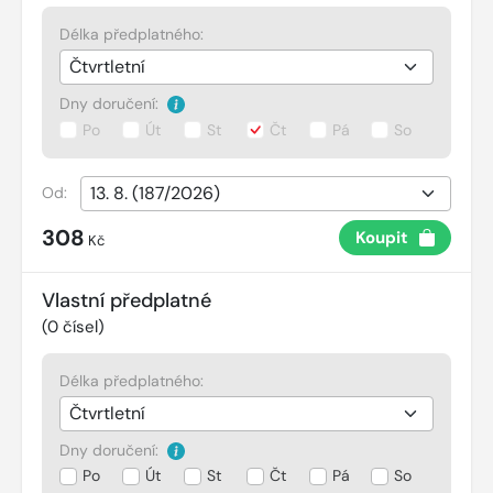
Délka předplatného:
Dny doručení:
Po
Út
St
Čt
Pá
So
Od:
308
Koupit
Kč
Vlastní předplatné
(
0
čísel)
Délka předplatného:
Dny doručení:
Po
Út
St
Čt
Pá
So