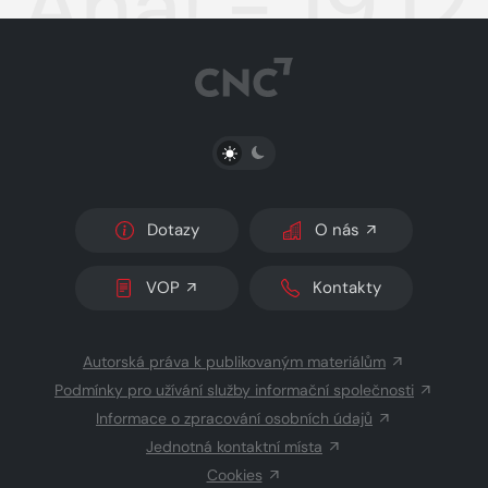
Aha! - 19.1
PŘEPNOUT SVĚTLÝ/TMAVÝ REŽIM
Dotazy
O nás
VOP
Kontakty
Autorská práva k publikovaným materiálům
Podmínky pro užívání služby informační společnosti
Informace o zpracování osobních údajů
Jednotná kontaktní místa
Cookies