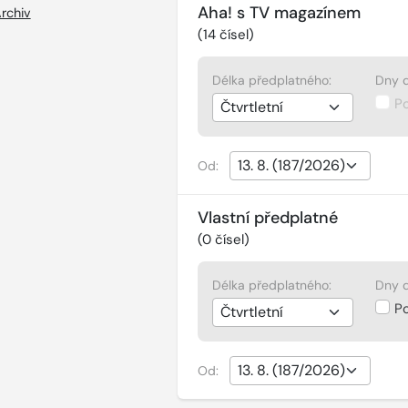
Aha! s TV magazínem
rchiv
(
14
čísel)
Délka předplatného:
Dny d
P
Od:
Vlastní předplatné
(
0
čísel)
Délka předplatného:
Dny d
P
Od: