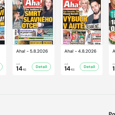
Aha! - 5.8.2026
Aha! - 4.8.2026
A
od
od
o
Detail
Detail
14
14
Kč
Kč
Po