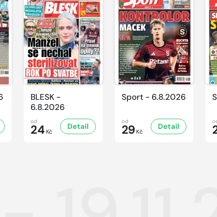
6
BLESK -
Sport - 6.8.2026
S
6.8.2026
od
od
o
Detail
Detail
24
29
Kč
Kč
- 19.11