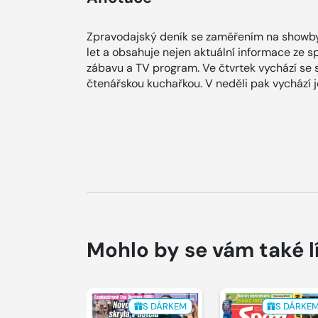
Zpravodajský deník se zaměřením na showby
let a obsahuje nejen aktuální informace ze spol
zábavu a TV program. Ve čtvrtek vychází se
čtenářskou kuchařkou. V neděli pak vychází
Mohlo by se vám také l
S DÁRKEM
S DÁRKE