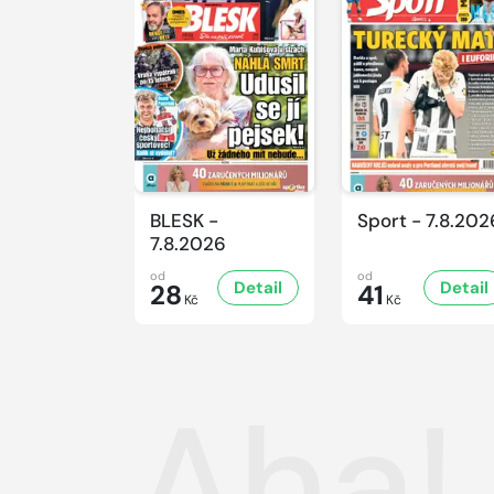
BLESK -
Sport - 7.8.202
7.8.2026
od
od
Detail
Detail
28
41
Kč
Kč
Aha! 