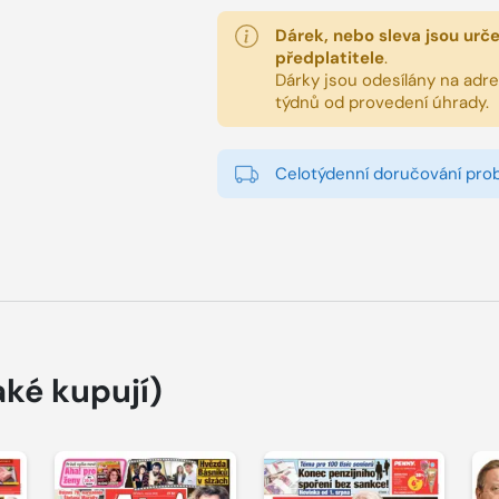
Dárek, nebo sleva jsou urč
předplatitele
.
Dárky jsou odesílány na adres
týdnů od provedení úhrady.
Celotýdenní doručování pro
aké kupují)