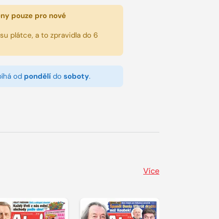
eny pouze pro nové
u plátce, a to zpravidla do 6
bíhá od
pondělí
do
soboty
.
Více