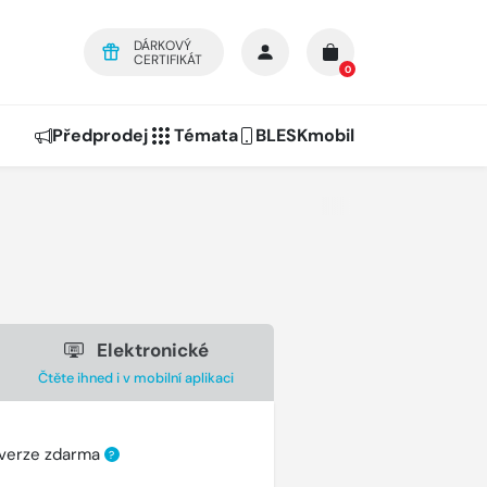
DÁRKOVÝ
CERTIFIKÁT
0
Předprodej
Témata
BLESKmobil
Elektronické
Čtěte ihned i v mobilní aplikaci
 verze zdarma
?