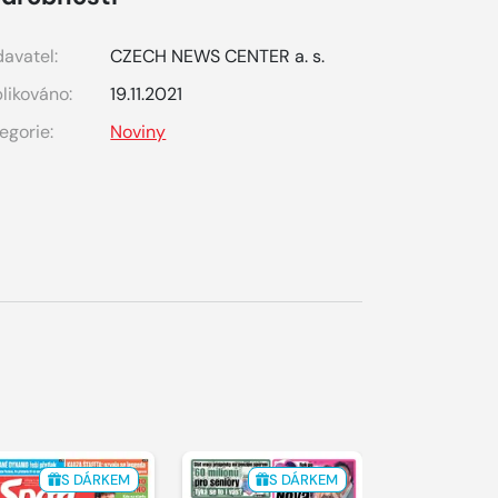
avatel:
CZECH NEWS CENTER a. s.
likováno:
19.11.2021
egorie:
Noviny
S DÁRKEM
S DÁRKEM
S 