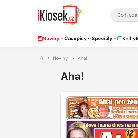
Přejít na hlavní obsah
VYHLEDÁVÁNÍ
Hlavní navigace
Noviny
Časopisy
Speciály
Knihy
Noviny
Aha!
Aha!