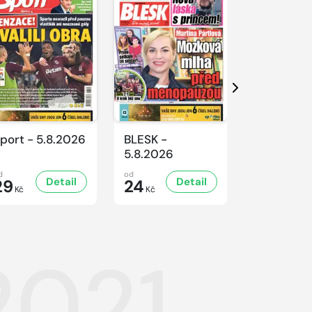
Další
port - 5.8.2026
BLESK -
BLESK -
5.8.2026
4.8.2026
d
od
od
Detail
Detail
D
29
24
24
Kč
Kč
Kč
.2021