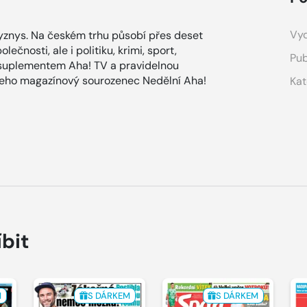
Vyd
znys. Na českém trhu působí přes deset
ečnosti, ale i politiku, krimi, sport,
Pub
 suplementem Aha! TV a pravidelnou
 jeho magazínový sourozenec Nedělní Aha!
Kat
íbit
M
S DÁRKEM
S DÁRKEM