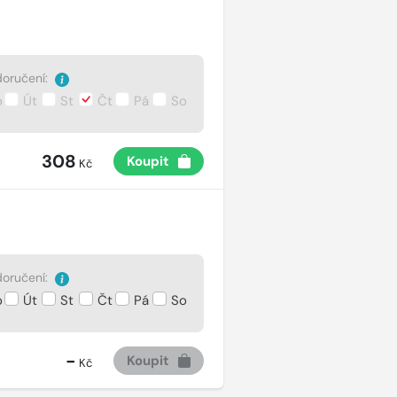
oručení:
o
Út
St
Čt
Pá
So
308
Koupit
Kč
oručení:
o
Út
St
Čt
Pá
So
-
Koupit
Kč