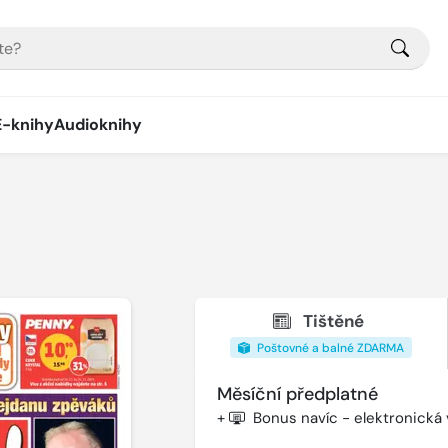
E-knihy
Audioknihy
Tištěné
Poštovné a balné ZDARMA
Měsíční předplatné
+
Bonus navíc - elektronická