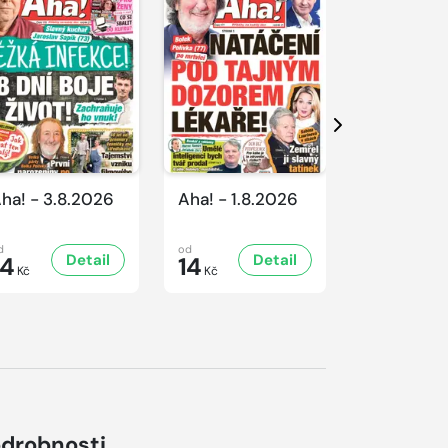
Další
ha! - 3.8.2026
Aha! - 1.8.2026
Aha! - 31.
d
od
od
Detail
Detail
D
14
14
14
Kč
Kč
Kč
drobnosti