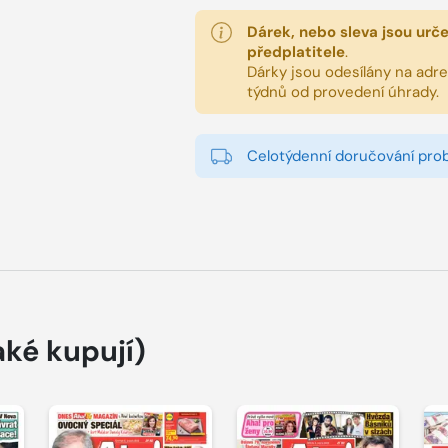
Dárek, nebo sleva jsou urč
předplatitele
.
Dárky jsou odesílány na adres
týdnů od provedení úhrady.
Celotýdenní doručování pro
aké kupují)