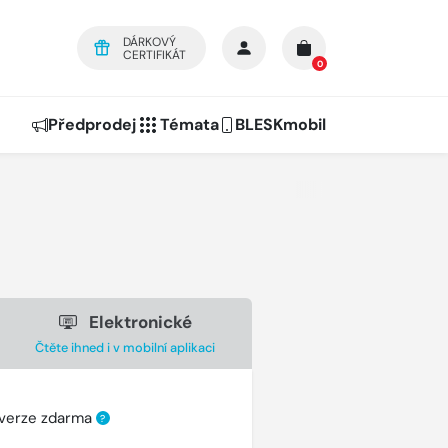
DÁRKOVÝ
CERTIFIKÁT
0
Předprodej
Témata
BLESKmobil
Elektronické
Čtěte ihned i v mobilní aplikaci
 verze zdarma
?