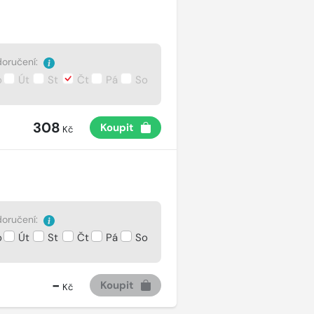
oručení:
o
Út
St
Čt
Pá
So
308
Koupit
Kč
oručení:
o
Út
St
Čt
Pá
So
-
Koupit
Kč