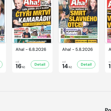
Aha! - 6.8.2026
Aha! - 5.8.2026
A
od
od
o
Detail
Detail
16
14
Kč
Kč
Po