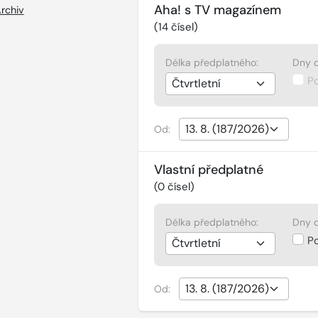
Aha! s TV magazínem
rchiv
(
14
čísel)
Délka předplatného:
Dny d
P
Od:
Vlastní předplatné
(
0
čísel)
Délka předplatného:
Dny d
P
Od: