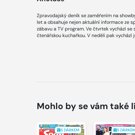
Zpravodajský deník se zaměřením na showby
let a obsahuje nejen aktuální informace ze spol
zábavu a TV program. Ve čtvrtek vychází se
čtenářskou kuchařkou. V neděli pak vychází
Mohlo by se vám také l
S DÁRKEM
S DÁRKE