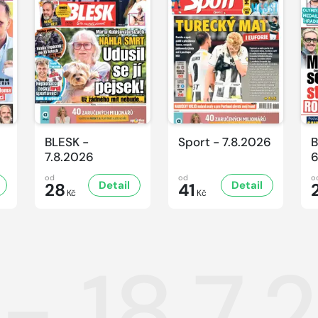
BLESK -
Sport - 7.8.2026
B
7.8.2026
6
od
od
o
Detail
Detail
28
41
Kč
Kč
- 18.7.