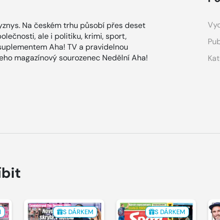
Vyd
znys. Na českém trhu působí přes deset
ečnosti, ale i politiku, krimi, sport,
Pub
 suplementem Aha! TV a pravidelnou
 jeho magazínový sourozenec Nedělní Aha!
Kat
íbit
M
S DÁRKEM
S DÁRKEM