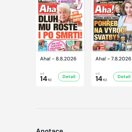
Aha! - 8.8.2026
Aha! - 7.8.2026
od
od
Detail
Detail
14
14
Kč
Kč
Anotace