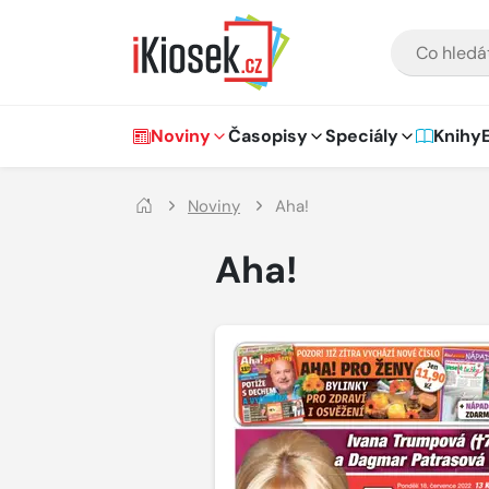
Přejít na hlavní obsah
VYHLEDÁVÁNÍ
Hlavní navigace
Noviny
Časopisy
Speciály
Knihy
Noviny
Aha!
Aha!