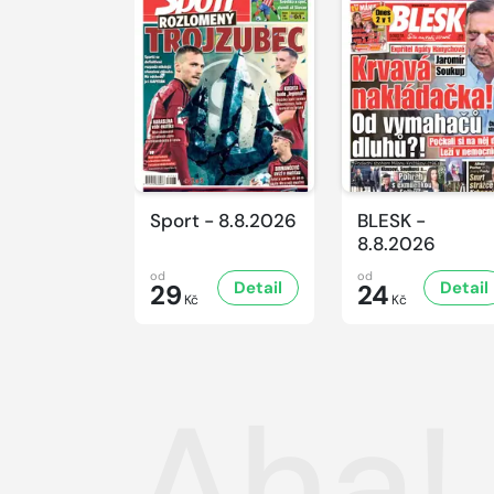
Sport - 8.8.2026
BLESK -
8.8.2026
od
od
Detail
Detail
29
24
Kč
Kč
Aha! 