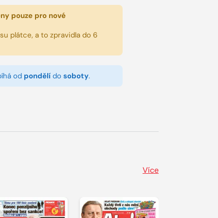
eny pouze pro nové
u plátce, a to zpravidla do 6
bíhá od
pondělí
do
soboty
.
Více