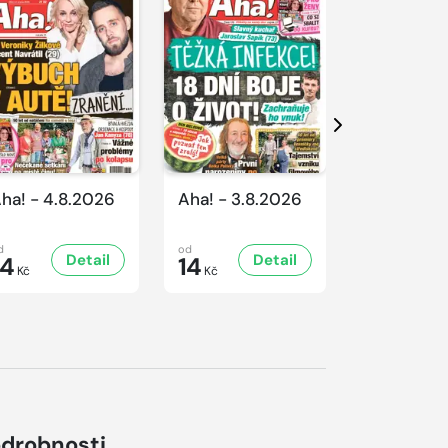
Další
ha! - 4.8.2026
Aha! - 3.8.2026
Aha! - 1.8
d
od
od
Detail
Detail
D
14
14
14
Kč
Kč
Kč
drobnosti