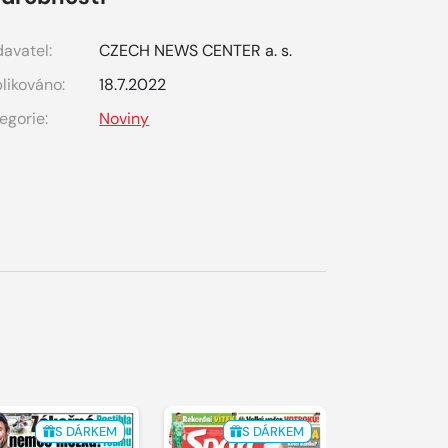
avatel:
CZECH NEWS CENTER a. s.
likováno:
18.7.2022
egorie:
Noviny
S DÁRKEM
S DÁRKEM
S 