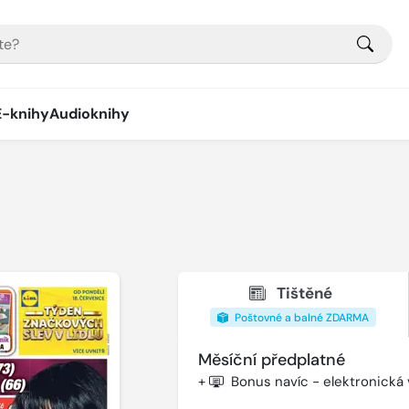
E-knihy
Audioknihy
Tištěné
Poštovné a balné ZDARMA
Měsíční předplatné
+
Bonus navíc - elektronická