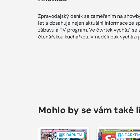
Zpravodajský deník se zaměřením na showby
let a obsahuje nejen aktuální informace ze spol
zábavu a TV program. Ve čtvrtek vychází se
čtenářskou kuchařkou. V neděli pak vychází
Mohlo by se vám také l
S DÁRKEM
S DÁRKE