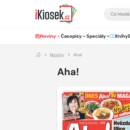
Přejít na hlavní obsah
VYHLEDÁVÁNÍ
Hlavní navigace
Noviny
Časopisy
Speciály
Knihy
Noviny
Aha!
Aha!