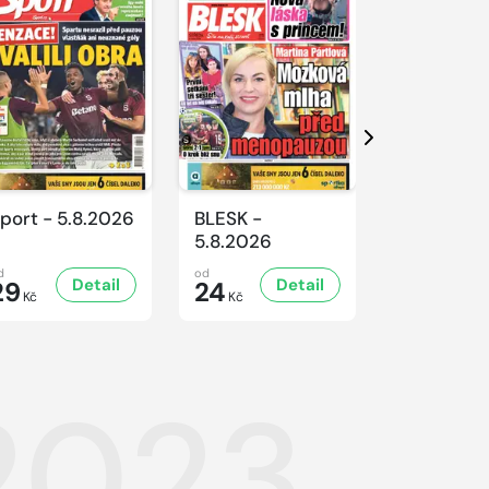
Další
port - 5.8.2026
BLESK -
BLESK -
5.8.2026
4.8.2026
d
od
od
Detail
Detail
D
29
24
24
Kč
Kč
Kč
.2023