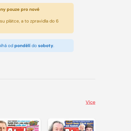
eny pouze pro nové
u plátce, a to zpravidla do 6
bíhá od
pondělí
do
soboty
.
Více