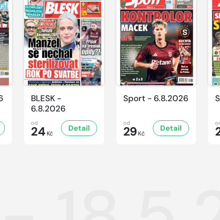
6
BLESK -
Sport - 6.8.2026
S
6.8.2026
od
od
o
Detail
Detail
24
29
Kč
Kč
 - 18.5