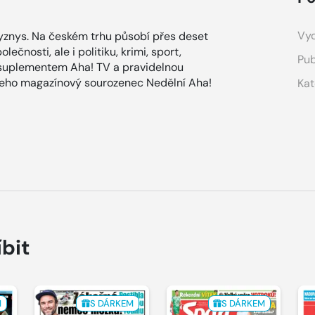
Vyd
znys. Na českém trhu působí přes deset
ečnosti, ale i politiku, krimi, sport,
Pub
 suplementem Aha! TV a pravidelnou
 jeho magazínový sourozenec Nedělní Aha!
Kat
íbit
M
S DÁRKEM
S DÁRKEM