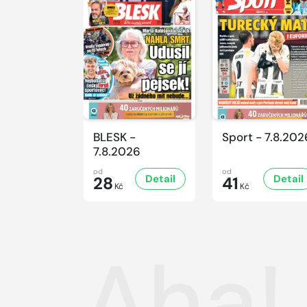
BLESK -
Sport - 7.8.202
7.8.2026
od
od
Detail
Detail
28
41
Kč
Kč
Aha!