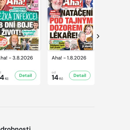
Další
ha! - 3.8.2026
Aha! - 1.8.2026
Aha! - 31.
d
od
od
Detail
Detail
D
14
14
14
Kč
Kč
Kč
drobnosti