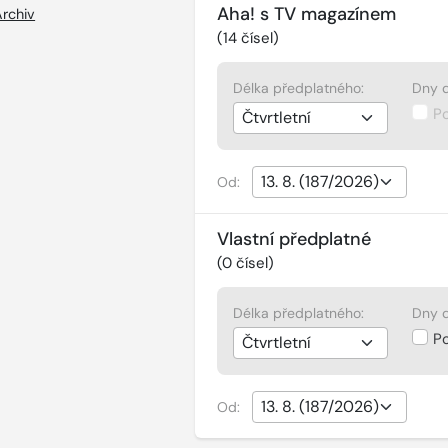
Aha! s TV magazínem
Archiv
(
14
čísel)
Délka předplatného:
Dny d
P
Od:
Vlastní předplatné
(
0
čísel)
Délka předplatného:
Dny d
P
Od: