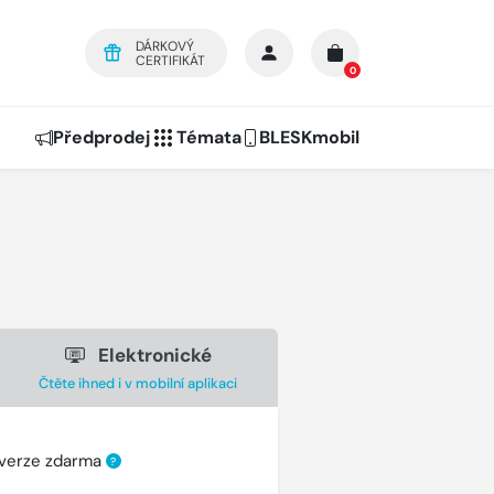
DÁRKOVÝ
CERTIFIKÁT
0
Předprodej
Témata
BLESKmobil
Elektronické
Čtěte ihned i v mobilní aplikaci
 verze zdarma
?