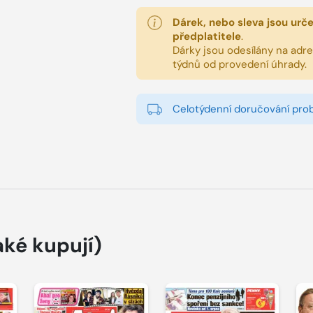
Dárek, nebo sleva jsou urč
předplatitele
.
Dárky jsou odesílány na adres
týdnů od provedení úhrady.
Celotýdenní doručování pro
aké kupují)