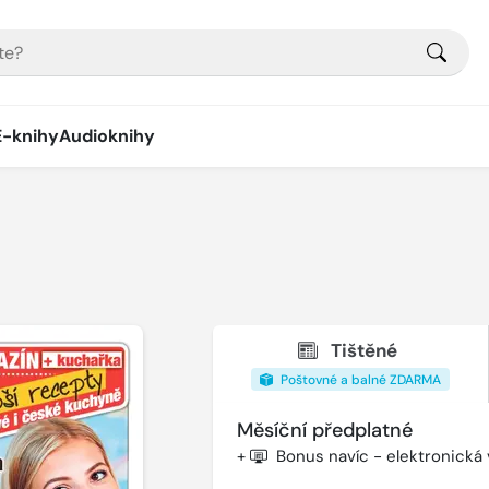
E-knihy
Audioknihy
Tištěné
Poštovné a balné ZDARMA
Měsíční předplatné
+
Bonus navíc - elektronická