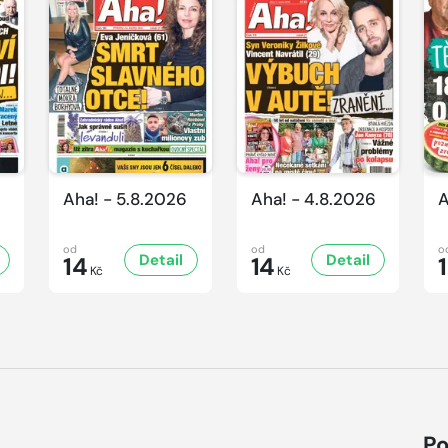
Aha! - 5.8.2026
Aha! - 4.8.2026
A
od
od
o
Detail
Detail
14
14
Kč
Kč
Po