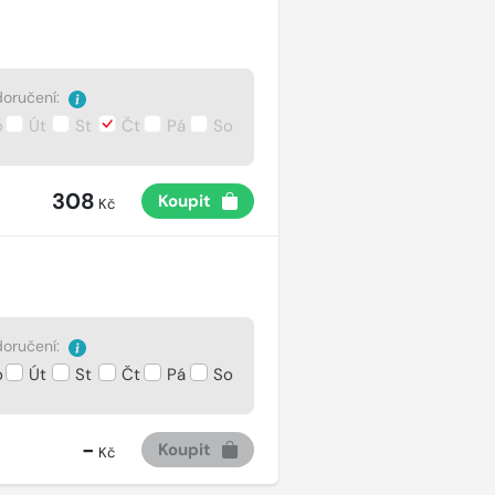
oručení:
o
Út
St
Čt
Pá
So
308
Koupit
Kč
oručení:
o
Út
St
Čt
Pá
So
-
Koupit
Kč