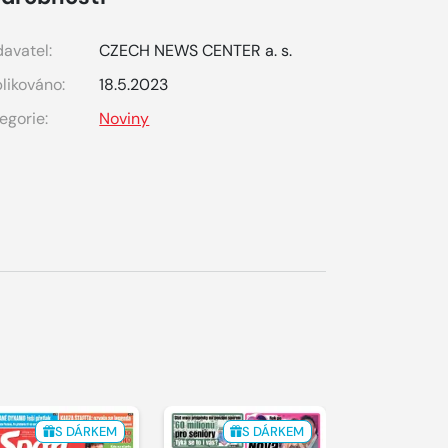
avatel:
CZECH NEWS CENTER a. s.
likováno:
18.5.2023
egorie:
Noviny
S DÁRKEM
S DÁRKEM
S 