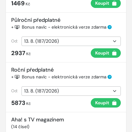
1469
Koupit
Kč
Půlroční předplatné
+
Bonus navíc - elektronická verze zdarma
?
Od:
2937
Koupit
Kč
Roční předplatné
+
Bonus navíc - elektronická verze zdarma
?
Od:
5873
Koupit
Kč
Aha! s TV magazínem
(
14
čísel)