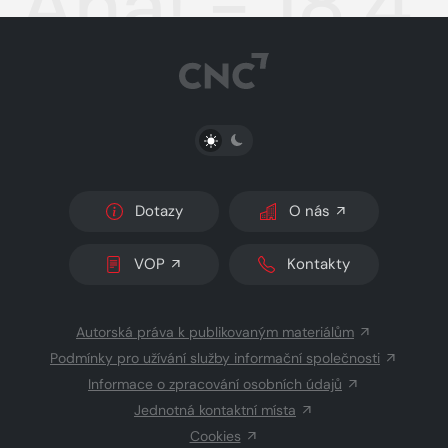
Aha! - 18.4
PŘEPNOUT SVĚTLÝ/TMAVÝ REŽIM
Dotazy
O nás
VOP
Kontakty
Autorská práva k publikovaným materiálům
Podmínky pro užívání služby informační společnosti
Informace o zpracování osobních údajů
Jednotná kontaktní místa
Cookies