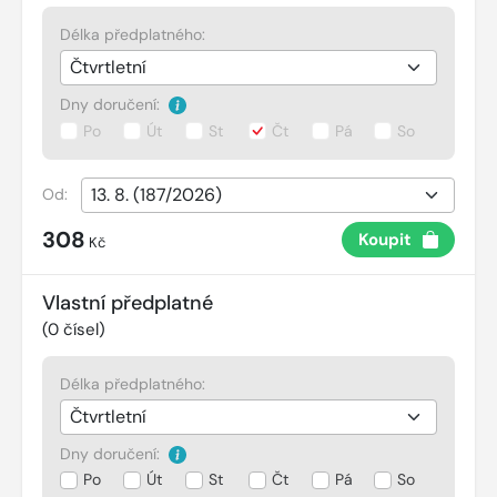
Délka předplatného:
Dny doručení:
Po
Út
St
Čt
Pá
So
Od:
308
Koupit
Kč
Vlastní předplatné
(
0
čísel)
Délka předplatného:
Dny doručení:
Po
Út
St
Čt
Pá
So