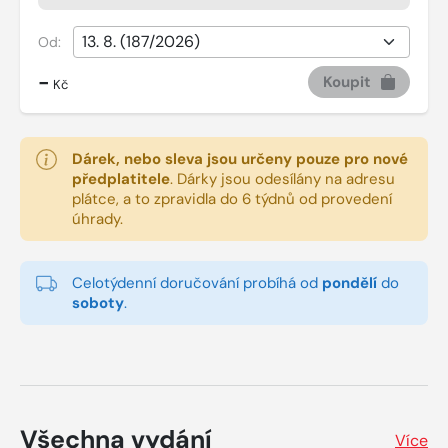
Od:
-
Koupit
Kč
Dárek, nebo sleva jsou určeny pouze pro nové
předplatitele
.
Dárky jsou odesílány na adresu
plátce, a to zpravidla do 6 týdnů od provedení
úhrady.
Celotýdenní doručování probíhá od
pondělí
do
soboty
.
Všechna vydání
Více