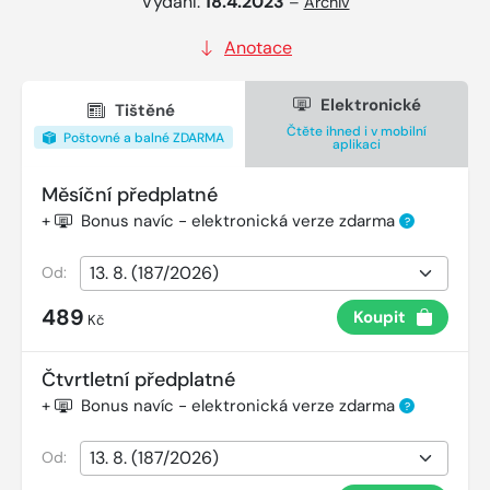
Vydání:
18.4.2023
–
Archiv
Anotace
Elektronické
Tištěné
Čtěte ihned i v mobilní
Poštovné a balné ZDARMA
aplikaci
Měsíční předplatné
+
Bonus navíc - elektronická verze zdarma
?
Od:
489
Koupit
Kč
Čtvrtletní předplatné
+
Bonus navíc - elektronická verze zdarma
?
Od: