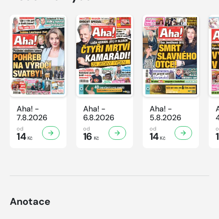
Aha! -
Aha! -
Aha! -
7.8.2026
6.8.2026
5.8.2026
od
od
od
14
16
14
Kč
Kč
Kč
Anotace