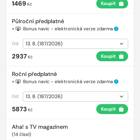
1469
Koupit
Kč
Půlroční předplatné
+
Bonus navíc - elektronická verze zdarma
?
Od:
2937
Koupit
Kč
Roční předplatné
+
Bonus navíc - elektronická verze zdarma
?
Od:
5873
Koupit
Kč
Aha! s TV magazínem
(
14
čísel)