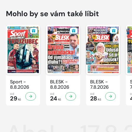
Mohlo by se vám také líbit
Sport -
BLESK -
BLESK -
8.8.2026
8.8.2026
7.8.2026
od
od
od
29
24
28
Kč
Kč
Kč