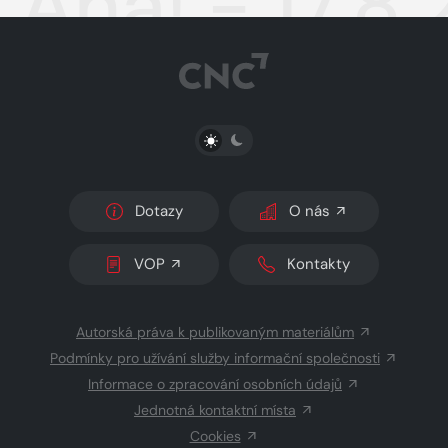
Aha! - 17.8
PŘEPNOUT SVĚTLÝ/TMAVÝ REŽIM
Dotazy
O nás
VOP
Kontakty
Autorská práva k publikovaným materiálům
Podmínky pro užívání služby informační společnosti
Informace o zpracování osobních údajů
Jednotná kontaktní místa
Cookies