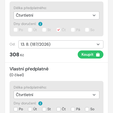
Délka předplatného:
Dny doručení:
Po
Út
St
Čt
Pá
So
Od:
308
Koupit
Kč
Vlastní předplatné
(
0
čísel)
Délka předplatného:
Dny doručení:
Po
Út
St
Čt
Pá
So