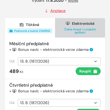
Vydání:
17.8.2020
–
Archiv
Anotace
Elektronické
Tištěné
Čtěte ihned i v mobilní
Poštovné a balné ZDARMA
aplikaci
Měsíční předplatné
+
Bonus navíc - elektronická verze zdarma
?
Od:
489
Koupit
Kč
Čtvrtletní předplatné
+
Bonus navíc - elektronická verze zdarma
?
Od: