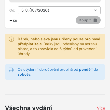
Od:
-
Koupit
Kč
Dárek, nebo sleva jsou určeny pouze pro nové
předplatitele
.
Dárky jsou odesílány na adresu
plátce, a to zpravidla do 6 týdnů od provedení
úhrady.
Celotýdenní doručování probíhá od
pondělí
do
soboty
.
Všechna vydání
Více