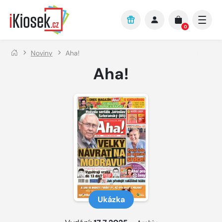
Přejít na hlavní obsah
0
Noviny
Aha!
Aha!
Ukázka