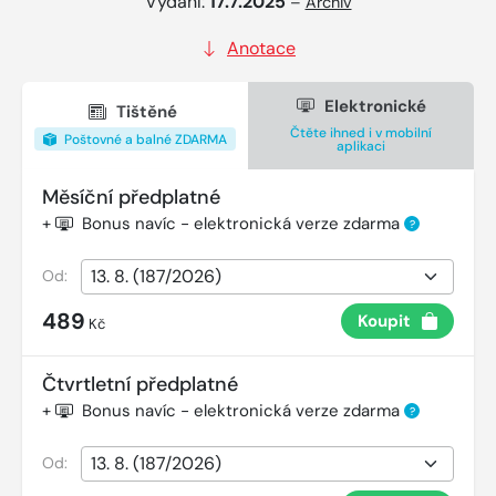
Vydání:
17.7.2025
–
Archiv
Anotace
Elektronické
Tištěné
Čtěte ihned i v mobilní
Poštovné a balné ZDARMA
aplikaci
Měsíční předplatné
+
Bonus navíc - elektronická verze zdarma
?
Od:
489
Koupit
Kč
Čtvrtletní předplatné
+
Bonus navíc - elektronická verze zdarma
?
Od: