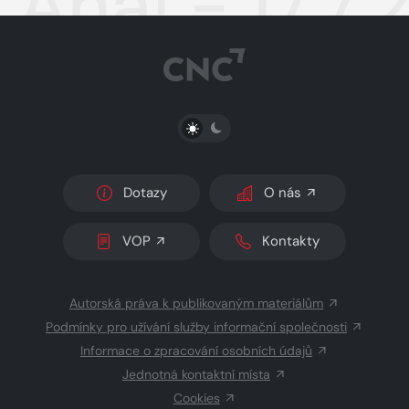
Aha! - 17.7
PŘEPNOUT SVĚTLÝ/TMAVÝ REŽIM
Dotazy
O nás
VOP
Kontakty
Autorská práva k publikovaným materiálům
Podmínky pro užívání služby informační společnosti
Informace o zpracování osobních údajů
Jednotná kontaktní místa
Cookies