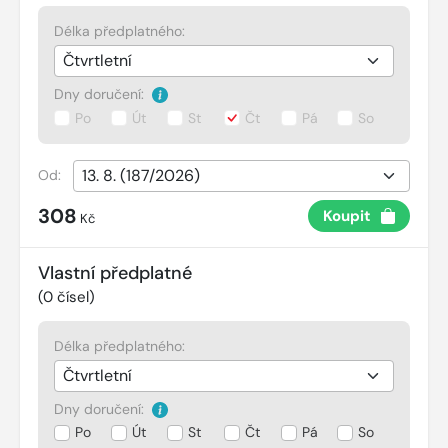
Délka předplatného:
Dny doručení:
Po
Út
St
Čt
Pá
So
Od:
308
Koupit
Kč
Vlastní předplatné
(
0
čísel)
Délka předplatného:
Dny doručení:
Po
Út
St
Čt
Pá
So