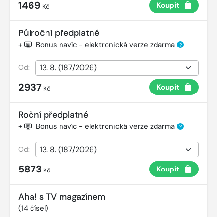
1469
Koupit
Kč
Půlroční předplatné
+
Bonus navíc - elektronická verze zdarma
?
Od:
2937
Koupit
Kč
Roční předplatné
+
Bonus navíc - elektronická verze zdarma
?
Od:
5873
Koupit
Kč
Aha! s TV magazínem
(
14
čísel)