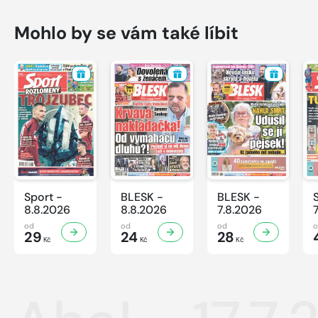
Mohlo by se vám také líbit
Sport -
BLESK -
BLESK -
8.8.2026
8.8.2026
7.8.2026
od
od
od
29
24
28
Kč
Kč
Kč