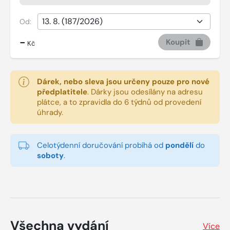
Od:
-
Koupit
Kč
Dárek, nebo sleva jsou určeny pouze pro nové
předplatitele
.
Dárky jsou odesílány na adresu
plátce, a to zpravidla do 6 týdnů od provedení
úhrady.
Celotýdenní doručování probíhá od
pondělí
do
soboty
.
Všechna vydání
Více