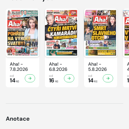
Aha! -
Aha! -
Aha! -
7.8.2026
6.8.2026
5.8.2026
od
od
od
14
16
14
Kč
Kč
Kč
Anotace