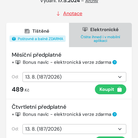
Vydání:
17.5.2024
–
Archiv
Anotace
Elektronické
Tištěné
Čtěte ihned i v mobilní
Poštovné a balné ZDARMA
aplikaci
Měsíční předplatné
+
Bonus navíc - elektronická verze zdarma
?
Od:
489
Koupit
Kč
Čtvrtletní předplatné
+
Bonus navíc - elektronická verze zdarma
?
Od: