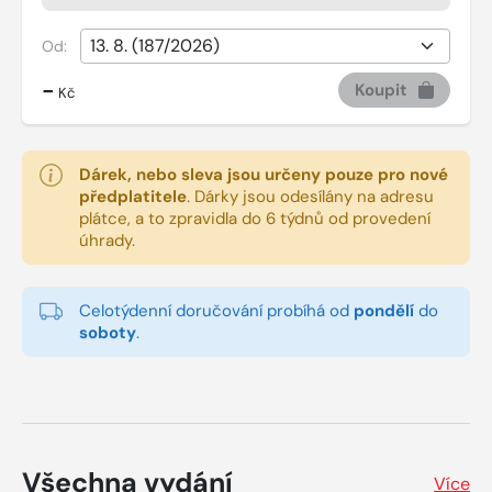
Od:
-
Koupit
Kč
Dárek, nebo sleva jsou určeny pouze pro nové
předplatitele
.
Dárky jsou odesílány na adresu
plátce, a to zpravidla do 6 týdnů od provedení
úhrady.
Celotýdenní doručování probíhá od
pondělí
do
soboty
.
Všechna vydání
Více