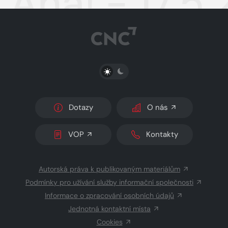
Aha! - 17.5
PŘEPNOUT SVĚTLÝ/TMAVÝ REŽIM
Dotazy
O nás
VOP
Kontakty
Autorská práva k publikovaným materiálům
Podmínky pro užívání služby informační společnosti
Informace o zpracování osobních údajů
Jednotná kontaktní místa
Cookies