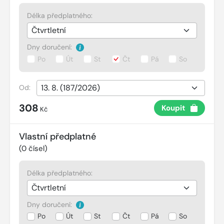
Délka předplatného:
Dny doručení:
Po
Út
St
Čt
Pá
So
Od:
308
Koupit
Kč
Vlastní předplatné
(
0
čísel)
Délka předplatného:
Dny doručení:
Po
Út
St
Čt
Pá
So