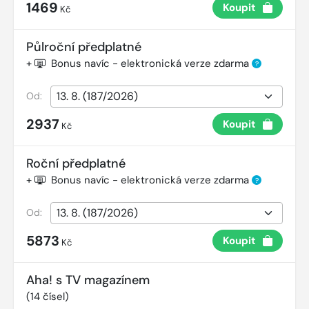
1469
Koupit
Kč
Půlroční předplatné
+
Bonus navíc - elektronická verze zdarma
?
Od:
2937
Koupit
Kč
Roční předplatné
+
Bonus navíc - elektronická verze zdarma
?
Od:
5873
Koupit
Kč
Aha! s TV magazínem
(
14
čísel)