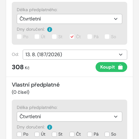
Délka předplatného:
Dny doručení:
Po
Út
St
Čt
Pá
So
Od:
308
Koupit
Kč
Vlastní předplatné
(
0
čísel)
Délka předplatného:
Dny doručení:
Po
Út
St
Čt
Pá
So