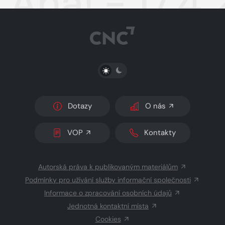
Aha! - 17.4.
PŘEPNOUT SVĚTLÝ/TMAVÝ REŽIM
Dotazy
O nás
VOP
Kontakty
Autorská práva k publikovaným materiálům
Podmínky pro užívání služby informační společnosti
Informace o zpracování osobních údajů
Jednotná kontaktní místa
Cookies