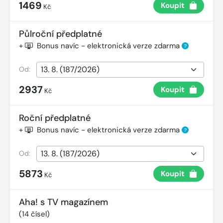
1469
Koupit
Kč
Půlroční předplatné
+
Bonus navíc - elektronická verze zdarma
?
Od:
2937
Koupit
Kč
Roční předplatné
+
Bonus navíc - elektronická verze zdarma
?
Od:
5873
Koupit
Kč
Aha! s TV magazínem
(
14
čísel)