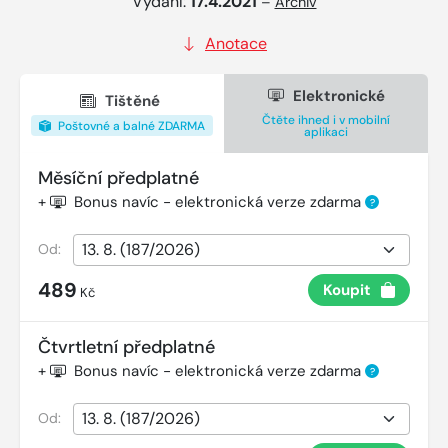
Vydání:
17.4.2021
–
Archiv
Anotace
Elektronické
Tištěné
Čtěte ihned i v mobilní
Poštovné a balné ZDARMA
aplikaci
Měsíční předplatné
+
Bonus navíc - elektronická verze zdarma
?
Od:
489
Koupit
Kč
Čtvrtletní předplatné
+
Bonus navíc - elektronická verze zdarma
?
Od: