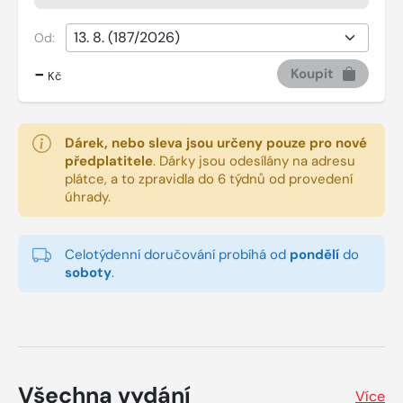
Od:
-
Koupit
Kč
Dárek, nebo sleva jsou určeny pouze pro nové
předplatitele
.
Dárky jsou odesílány na adresu
plátce, a to zpravidla do 6 týdnů od provedení
úhrady.
Celotýdenní doručování probíhá od
pondělí
do
soboty
.
Všechna vydání
Více