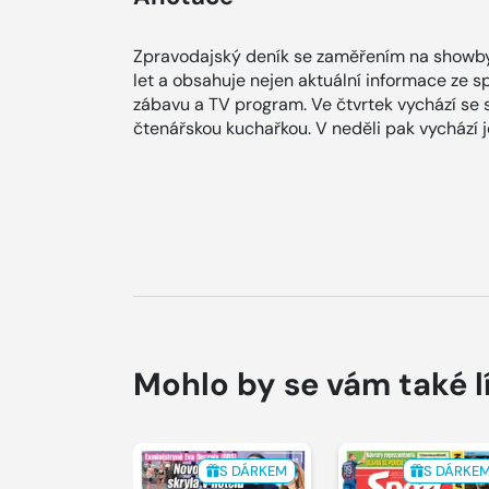
Zpravodajský deník se zaměřením na showby
let a obsahuje nejen aktuální informace ze spol
zábavu a TV program. Ve čtvrtek vychází se
čtenářskou kuchařkou. V neděli pak vychází
Mohlo by se vám také l
S DÁRKEM
S DÁRKE