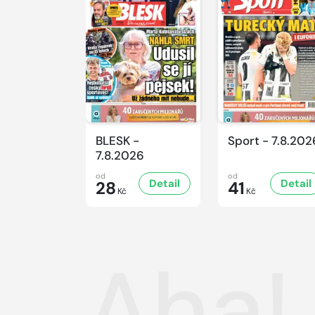
BLESK -
Sport - 7.8.202
7.8.2026
od
od
Detail
Detail
28
41
Kč
Kč
Aha! 