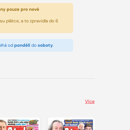
eny pouze pro nové
u plátce, a to zpravidla do 6
bíhá od
pondělí
do
soboty
.
Více