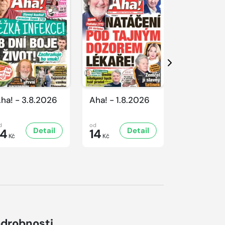
Další
ha! - 3.8.2026
Aha! - 1.8.2026
Aha! - 31.
d
od
od
Detail
Detail
D
14
14
14
Kč
Kč
Kč
drobnosti