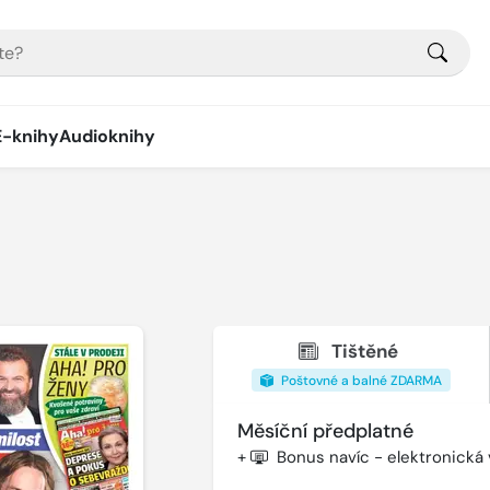
E-knihy
Audioknihy
Tištěné
Poštovné a balné ZDARMA
Měsíční předplatné
+
Bonus navíc - elektronická