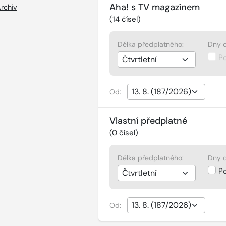
Aha! s TV magazínem
rchiv
(
14
čísel)
Délka předplatného:
Dny d
P
Od:
Vlastní předplatné
(
0
čísel)
Délka předplatného:
Dny d
P
Od: