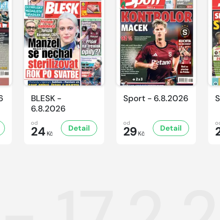
6
BLESK -
Sport - 6.8.2026
S
6.8.2026
od
od
o
Detail
Detail
24
29
Kč
Kč
- 17.2.