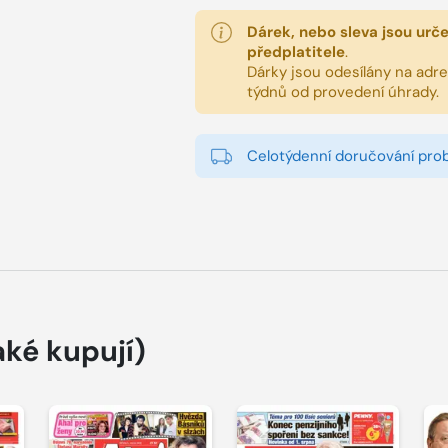
Dárek, nebo sleva jsou urč
předplatitele
.
Dárky jsou odesílány na adres
týdnů od provedení úhrady.
Celotýdenní doručování pro
aké kupují)