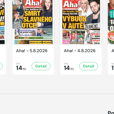
Aha! - 5.8.2026
Aha! - 4.8.2026
A
od
od
o
Detail
Detail
14
14
Kč
Kč
Po