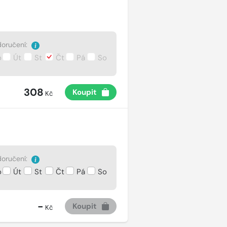
oručení:
o
Út
St
Čt
Pá
So
308
Koupit
Kč
oručení:
o
Út
St
Čt
Pá
So
-
Koupit
Kč