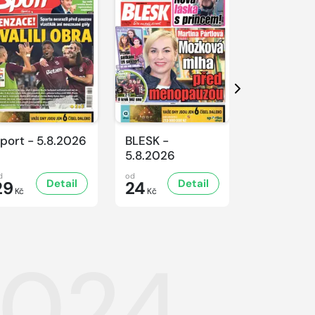
Další
port - 5.8.2026
BLESK -
BLESK -
5.8.2026
4.8.2026
d
od
od
Detail
Detail
D
29
24
24
Kč
Kč
Kč
2024