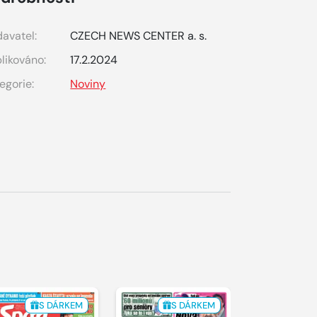
avatel:
CZECH NEWS CENTER a. s.
likováno:
17.2.2024
egorie:
Noviny
S DÁRKEM
S DÁRKEM
S 