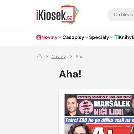
Přejít na hlavní obsah
VYHLEDÁVÁNÍ
Hlavní navigace
Noviny
Časopisy
Speciály
Knihy
Noviny
Aha!
Aha!