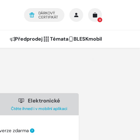
DÁRKOVÝ
CERTIFIKÁT
0
Předprodej
Témata
BLESKmobil
Elektronické
Čtěte ihned i v mobilní aplikaci
 verze zdarma
?