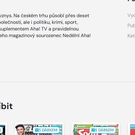
Vyd
znys. Na českém trhu působí přes deset
ečnosti, ale i politiku, krimi, sport,
Pub
 suplementem Aha! TV a pravidelnou
 jeho magazínový sourozenec Nedělní Aha!
Kat
íbit
M
S DÁRKEM
S DÁRKEM