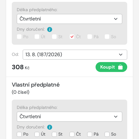
Délka předplatného:
Dny doručení:
Po
Út
St
Čt
Pá
So
Od:
308
Koupit
Kč
Vlastní předplatné
(
0
čísel)
Délka předplatného:
Dny doručení:
Po
Út
St
Čt
Pá
So