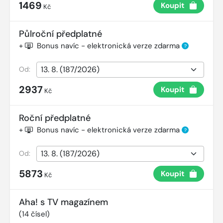
1469
Koupit
Kč
Půlroční předplatné
+
Bonus navíc - elektronická verze zdarma
?
Od:
2937
Koupit
Kč
Roční předplatné
+
Bonus navíc - elektronická verze zdarma
?
Od:
5873
Koupit
Kč
Aha! s TV magazínem
(
14
čísel)