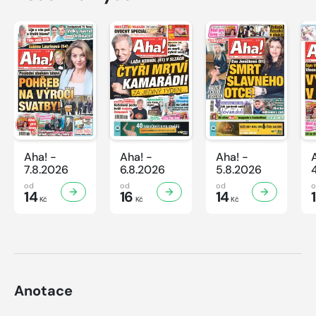
Aha! -
Aha! -
Aha! -
7.8.2026
6.8.2026
5.8.2026
od
od
od
14
16
14
Kč
Kč
Kč
Anotace