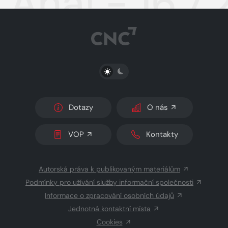
Aha! - 16.7
PŘEPNOUT SVĚTLÝ/TMAVÝ REŽIM
Dotazy
O nás
VOP
Kontakty
Autorská práva k publikovaným materiálům
Podmínky pro užívání služby informační společnosti
Informace o zpracování osobních údajů
Jednotná kontaktní místa
Cookies