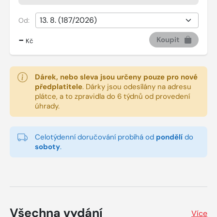
Od:
-
Koupit
Kč
Dárek, nebo sleva jsou určeny pouze pro nové
předplatitele
.
Dárky jsou odesílány na adresu
plátce, a to zpravidla do 6 týdnů od provedení
úhrady.
Celotýdenní doručování probíhá od
pondělí
do
soboty
.
Všechna vydání
Více