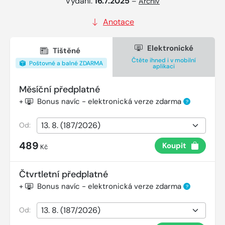
Vydání:
16.7.2025
–
Archiv
Anotace
Elektronické
Tištěné
Čtěte ihned i v mobilní
Poštovné a balné ZDARMA
aplikaci
Měsíční předplatné
+
Bonus navíc - elektronická verze zdarma
?
Od:
489
Koupit
Kč
Čtvrtletní předplatné
+
Bonus navíc - elektronická verze zdarma
?
Od: