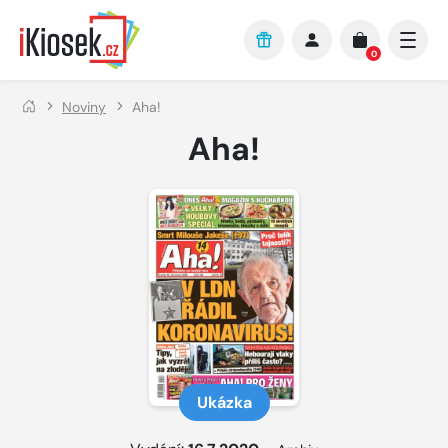
Přejít na hlavní obsah
0
Noviny
Aha!
Aha!
Ukázka