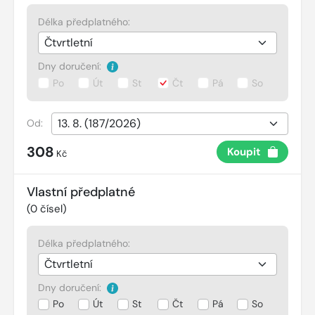
Délka předplatného:
Dny doručení:
Po
Út
St
Čt
Pá
So
Od:
308
Koupit
Kč
Vlastní předplatné
(
0
čísel)
Délka předplatného:
Dny doručení:
Po
Út
St
Čt
Pá
So