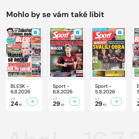
Mohlo by se vám také líbit
BLESK -
Sport -
Sport -
6.8.2026
6.8.2026
5.8.2026
od
od
od
24
29
29
Kč
Kč
Kč