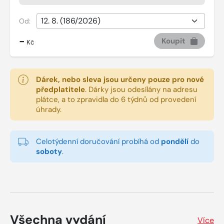
Od:
-
Koupit
Kč
Dárek, nebo sleva jsou určeny pouze pro nové
předplatitele
.
Dárky jsou odesílány na adresu
plátce, a to zpravidla do 6 týdnů od provedení
úhrady.
Celotýdenní doručování probíhá od
pondělí
do
soboty
.
Všechna vydání
Více