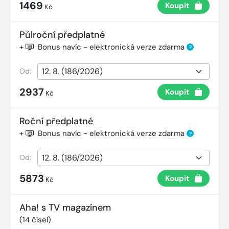
1469
Koupit
Kč
Půlroční předplatné
+
Bonus navíc - elektronická verze zdarma
?
Od:
2937
Koupit
Kč
Roční předplatné
+
Bonus navíc - elektronická verze zdarma
?
Od:
5873
Koupit
Kč
Aha! s TV magazínem
(
14
čísel)