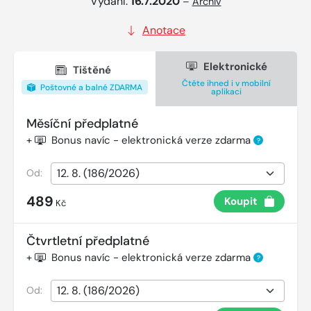
Vydání:
16.7.2020
–
Archiv
Anotace
Elektronické
Tištěné
Čtěte ihned i v mobilní
Poštovné a balné ZDARMA
aplikaci
Měsíční předplatné
+
Bonus navíc - elektronická verze zdarma
?
Od:
489
Koupit
Kč
Čtvrtletní předplatné
+
Bonus navíc - elektronická verze zdarma
?
Od: