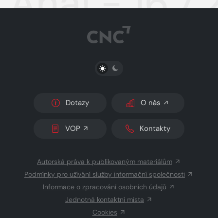
Aha! - 16.7
PŘEPNOUT SVĚTLÝ/TMAVÝ REŽIM
Dotazy
O nás
VOP
Kontakty
Autorská práva k publikovaným materiálům
Podmínky pro užívání služby informační společnosti
Informace o zpracování osobních údajů
Jednotná kontaktní místa
Cookies