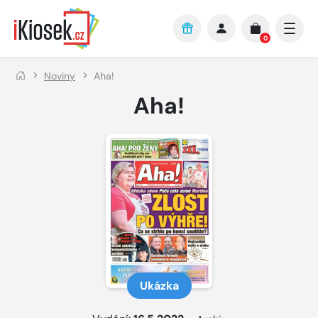
Přejít na hlavní obsah
0
Noviny
Aha!
Aha!
Ukázka