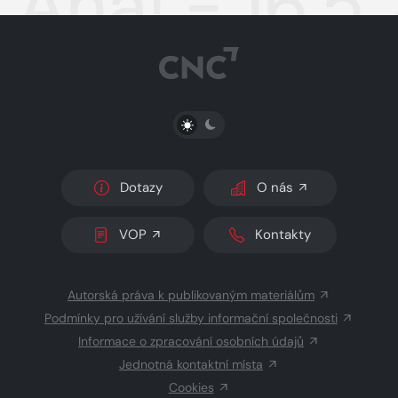
Aha! - 16.5
PŘEPNOUT SVĚTLÝ/TMAVÝ REŽIM
Dotazy
O nás
VOP
Kontakty
Autorská práva k publikovaným materiálům
Podmínky pro užívání služby informační společnosti
Informace o zpracování osobních údajů
Jednotná kontaktní místa
Cookies