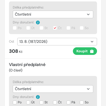
Délka předplatného:
Dny doručení:
Po
Út
St
Čt
Pá
So
Od:
308
Koupit
Kč
Vlastní předplatné
(
0
čísel)
Délka předplatného:
Dny doručení:
Po
Út
St
Čt
Pá
So