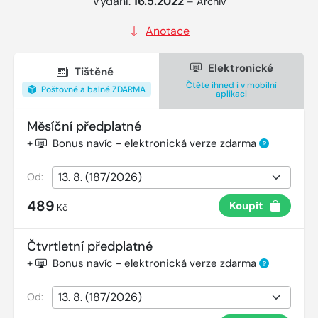
Vydání:
16.5.2022
–
Archiv
Anotace
Elektronické
Tištěné
Čtěte ihned i v mobilní
Poštovné a balné ZDARMA
aplikaci
Měsíční předplatné
+
Bonus navíc - elektronická verze zdarma
?
Od:
489
Koupit
Kč
Čtvrtletní předplatné
+
Bonus navíc - elektronická verze zdarma
?
Od: