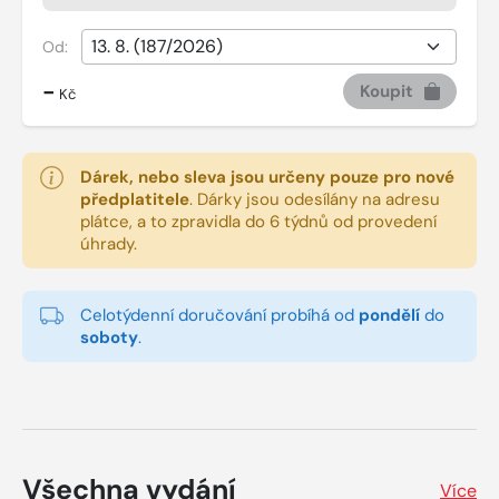
Od:
-
Koupit
Kč
Dárek, nebo sleva jsou určeny pouze pro nové
předplatitele
.
Dárky jsou odesílány na adresu
plátce, a to zpravidla do 6 týdnů od provedení
úhrady.
Celotýdenní doručování probíhá od
pondělí
do
soboty
.
Všechna vydání
Více