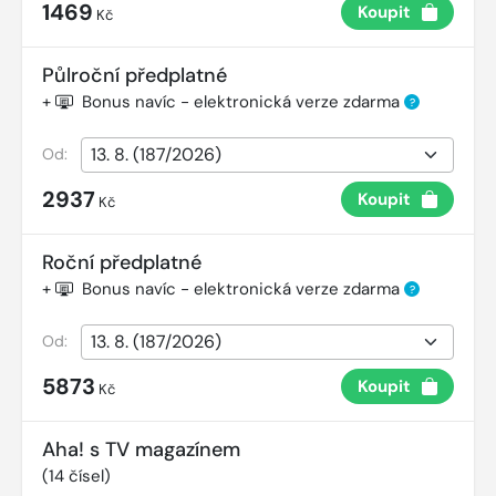
1469
Koupit
Kč
Půlroční předplatné
+
Bonus navíc - elektronická verze zdarma
?
Od:
2937
Koupit
Kč
Roční předplatné
+
Bonus navíc - elektronická verze zdarma
?
Od:
5873
Koupit
Kč
Aha! s TV magazínem
(
14
čísel)