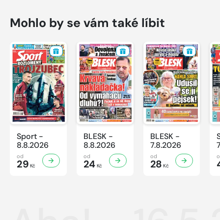
Mohlo by se vám také líbit
Sport -
BLESK -
BLESK -
8.8.2026
8.8.2026
7.8.2026
od
od
od
29
24
28
Kč
Kč
Kč