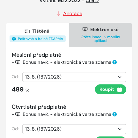
Vydání:
16.12.2022
–
Archiv
Anotace
Elektronické
Tištěné
Čtěte ihned i v mobilní
Poštovné a balné ZDARMA
aplikaci
Měsíční předplatné
+
Bonus navíc - elektronická verze zdarma
?
Od:
489
Koupit
Kč
Čtvrtletní předplatné
+
Bonus navíc - elektronická verze zdarma
?
Od: