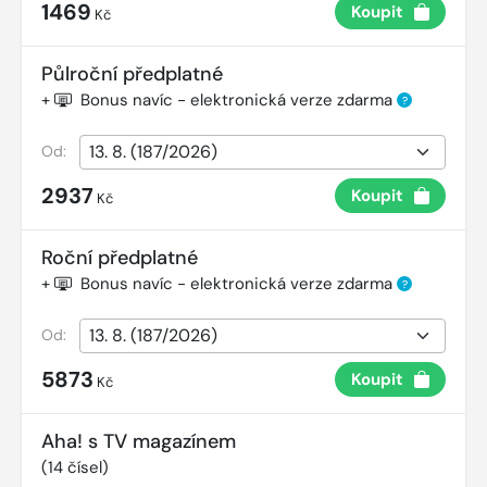
1469
Koupit
Kč
Půlroční předplatné
+
Bonus navíc - elektronická verze zdarma
?
Od:
2937
Koupit
Kč
Roční předplatné
+
Bonus navíc - elektronická verze zdarma
?
Od:
5873
Koupit
Kč
Aha! s TV magazínem
(
14
čísel)