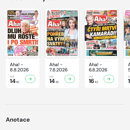
Aha! -
Aha! -
Aha! -
8.8.2026
7.8.2026
6.8.2026
od
od
od
14
14
16
Kč
Kč
Kč
Anotace