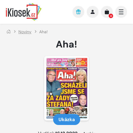
Přejít na hlavní obsah
0
Noviny
Aha!
Aha!
Ukázka