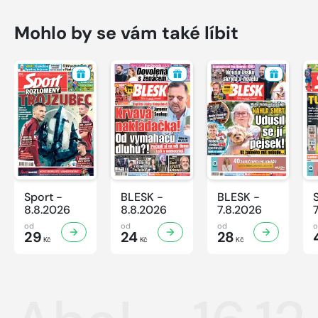
Mohlo by se vám také líbit
Sport -
BLESK -
BLESK -
8.8.2026
8.8.2026
7.8.2026
od
od
od
29
24
28
Kč
Kč
Kč