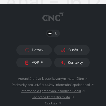
Aha! - 16.1
PŘEPNOUT SVĚTLÝ/TMAVÝ REŽIM
Dotazy
O nás
VOP
Kontakty
Autorská práva k publikovaným materiálům
Podmínky pro užívání služby informační společnosti
Informace o zpracování osobních údajů
Jednotná kontaktní místa
Cookies