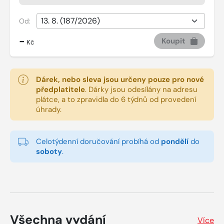
Od:
-
Koupit
Kč
Dárek, nebo sleva jsou určeny pouze pro nové
předplatitele
.
Dárky jsou odesílány na adresu
plátce, a to zpravidla do 6 týdnů od provedení
úhrady.
Celotýdenní doručování probíhá od
pondělí
do
soboty
.
Všechna vydání
Více