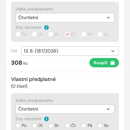
Délka předplatného:
Dny doručení:
Po
Út
St
Čt
Pá
So
Od:
308
Koupit
Kč
Vlastní předplatné
(
0
čísel)
Délka předplatného:
Dny doručení:
Po
Út
St
Čt
Pá
So