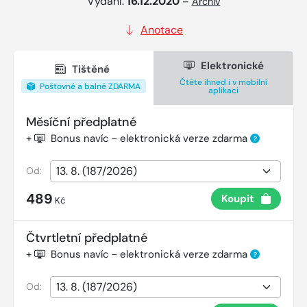
Vydání:
16.12.2020
–
Archiv
Anotace
Elektronické
Tištěné
Čtěte ihned i v mobilní
Poštovné a balné ZDARMA
aplikaci
Měsíční předplatné
+
Bonus navíc - elektronická verze zdarma
?
Od:
489
Koupit
Kč
Čtvrtletní předplatné
+
Bonus navíc - elektronická verze zdarma
?
Od: