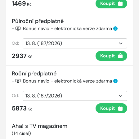
1469
Koupit
Kč
Půlroční předplatné
+
Bonus navíc - elektronická verze zdarma
?
Od:
2937
Koupit
Kč
Roční předplatné
+
Bonus navíc - elektronická verze zdarma
?
Od:
5873
Koupit
Kč
Aha! s TV magazínem
(
14
čísel)