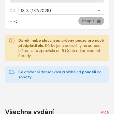
Od:
-
Koupit
Kč
Dárek, nebo sleva jsou určeny pouze pro nové
předplatitele
.
Dárky jsou odesílány na adresu
plátce, a to zpravidla do 6 týdnů od provedení
úhrady.
Celotýdenní doručování probíhá od
pondělí
do
soboty
.
Všechna vydání
Více