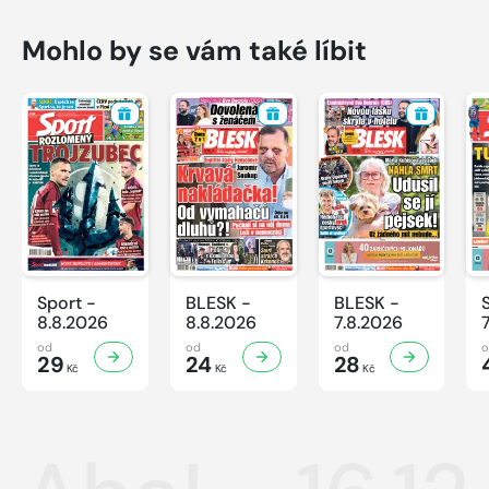
Mohlo by se vám také líbit
Sport -
BLESK -
BLESK -
8.8.2026
8.8.2026
7.8.2026
od
od
od
29
24
28
Kč
Kč
Kč