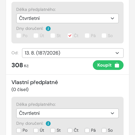
Délka předplatného:
Dny doručení:
Po
Út
St
Čt
Pá
So
Od:
308
Koupit
Kč
Vlastní předplatné
(
0
čísel)
Délka předplatného:
Dny doručení:
Po
Út
St
Čt
Pá
So