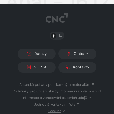
Aha! - 16.1
PŘEPNOUT SVĚTLÝ/TMAVÝ REŽIM
Dotazy
O nás
VOP
Kontakty
Autorská práva k publikovaným materiálům
Podmínky pro užívání služby informační společnosti
Informace o zpracování osobních údajů
Jednotná kontaktní místa
Cookies