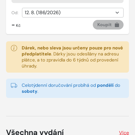
Od:
-
Koupit
Kč
Dárek, nebo sleva jsou určeny pouze pro nové
předplatitele
.
Dárky jsou odesílány na adresu
plátce, a to zpravidla do 6 týdnů od provedení
úhrady.
Celotýdenní doručování probíhá od
pondělí
do
soboty
.
Všechna vydání
Více