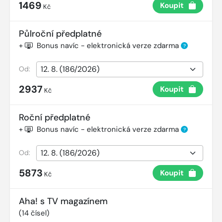
1469
Koupit
Kč
Půlroční předplatné
+
Bonus navíc - elektronická verze zdarma
?
Od:
2937
Koupit
Kč
Roční předplatné
+
Bonus navíc - elektronická verze zdarma
?
Od:
5873
Koupit
Kč
Aha! s TV magazínem
(
14
čísel)