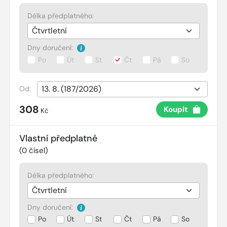
Délka předplatného:
Dny doručení:
Po
Út
St
Čt
Pá
So
Od:
308
Koupit
Kč
Vlastní předplatné
(
0
čísel)
Délka předplatného:
Dny doručení:
Po
Út
St
Čt
Pá
So