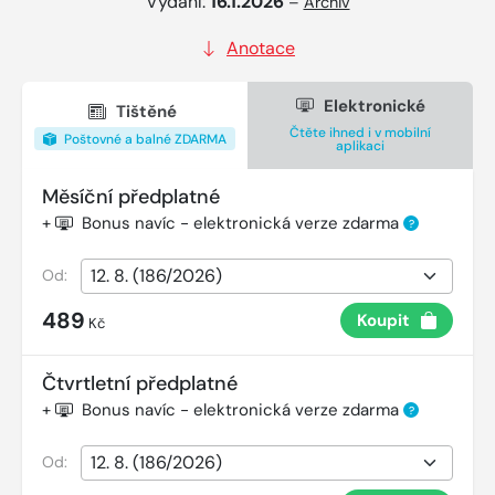
Vydání:
16.1.2026
–
Archiv
Anotace
Elektronické
Tištěné
Čtěte ihned i v mobilní
Poštovné a balné ZDARMA
aplikaci
Měsíční předplatné
+
Bonus navíc - elektronická verze zdarma
?
Od:
489
Koupit
Kč
Čtvrtletní předplatné
+
Bonus navíc - elektronická verze zdarma
?
Od: