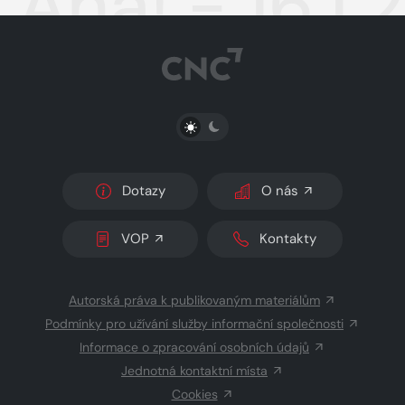
Aha! - 16.1
PŘEPNOUT SVĚTLÝ/TMAVÝ REŽIM
Dotazy
O nás
VOP
Kontakty
Autorská práva k publikovaným materiálům
Podmínky pro užívání služby informační společnosti
Informace o zpracování osobních údajů
Jednotná kontaktní místa
Cookies