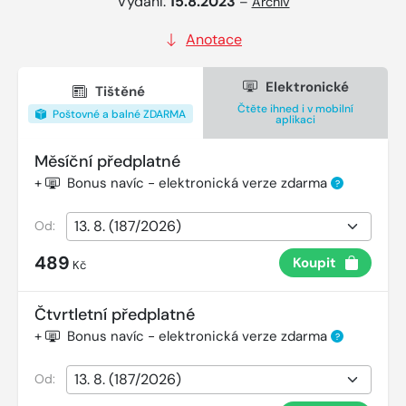
Vydání:
15.8.2023
–
Archiv
Anotace
Elektronické
Tištěné
Čtěte ihned i v mobilní
Poštovné a balné ZDARMA
aplikaci
Měsíční předplatné
+
Bonus navíc - elektronická verze zdarma
?
Od:
489
Koupit
Kč
Čtvrtletní předplatné
+
Bonus navíc - elektronická verze zdarma
?
Od: