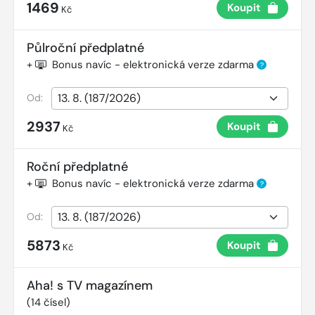
1469
Koupit
Kč
Půlroční předplatné
+
Bonus navíc - elektronická verze zdarma
?
Od:
2937
Koupit
Kč
Roční předplatné
+
Bonus navíc - elektronická verze zdarma
?
Od:
5873
Koupit
Kč
Aha! s TV magazínem
(
14
čísel)