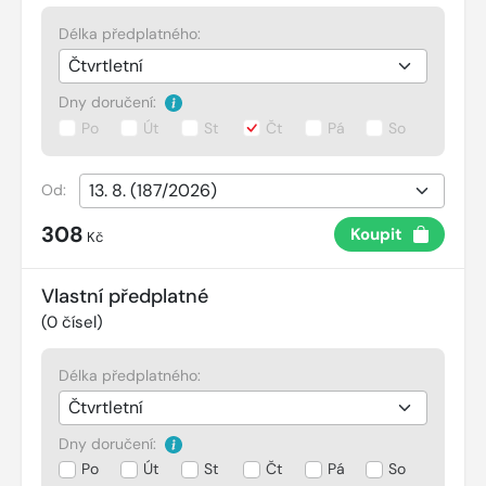
Délka předplatného:
Dny doručení:
Po
Út
St
Čt
Pá
So
Od:
308
Koupit
Kč
Vlastní předplatné
(
0
čísel)
Délka předplatného:
Dny doručení:
Po
Út
St
Čt
Pá
So