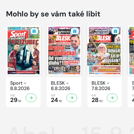
Mohlo by se vám také líbit
Sport -
BLESK -
BLESK -
8.8.2026
8.8.2026
7.8.2026
od
od
od
29
24
28
Kč
Kč
Kč