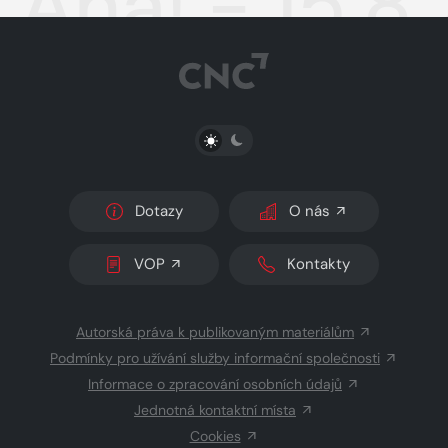
Aha! - 15.8
PŘEPNOUT SVĚTLÝ/TMAVÝ REŽIM
Dotazy
O nás
VOP
Kontakty
Autorská práva k publikovaným materiálům
Podmínky pro užívání služby informační společnosti
Informace o zpracování osobních údajů
Jednotná kontaktní místa
Cookies