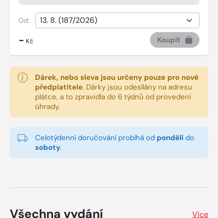
Od:
-
Koupit
Kč
Dárek, nebo sleva jsou určeny pouze pro nové
předplatitele
.
Dárky jsou odesílány na adresu
plátce, a to zpravidla do 6 týdnů od provedení
úhrady.
Celotýdenní doručování probíhá od
pondělí
do
soboty
.
Všechna vydání
Více