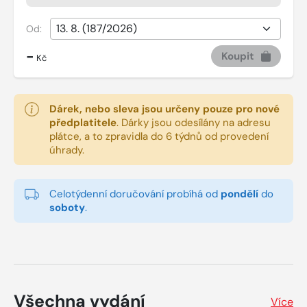
Od:
-
Koupit
Kč
Dárek, nebo sleva jsou určeny pouze pro nové
předplatitele
.
Dárky jsou odesílány na adresu
plátce, a to zpravidla do 6 týdnů od provedení
úhrady.
Celotýdenní doručování probíhá od
pondělí
do
soboty
.
Všechna vydání
Více