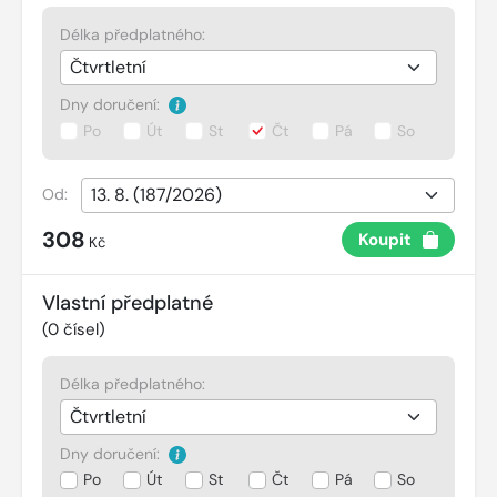
Délka předplatného:
Dny doručení:
Po
Út
St
Čt
Pá
So
Od:
308
Koupit
Kč
Vlastní předplatné
(
0
čísel)
Délka předplatného:
Dny doručení:
Po
Út
St
Čt
Pá
So