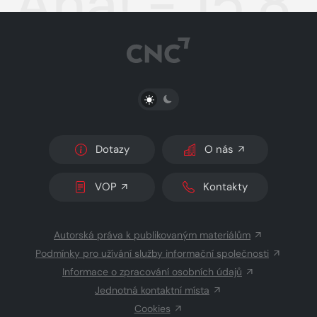
Aha! - 15.8
PŘEPNOUT SVĚTLÝ/TMAVÝ REŽIM
Dotazy
O nás
VOP
Kontakty
Autorská práva k publikovaným materiálům
Podmínky pro užívání služby informační společnosti
Informace o zpracování osobních údajů
Jednotná kontaktní místa
Cookies