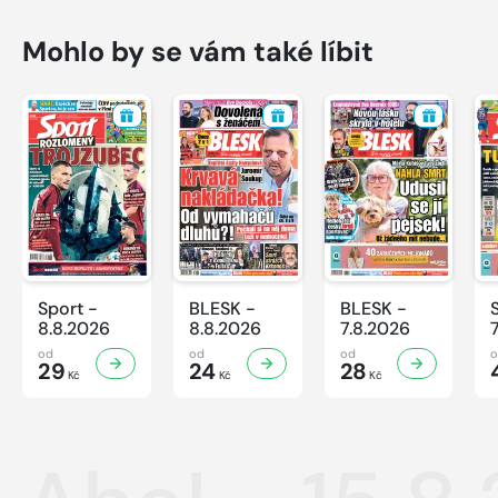
Mohlo by se vám také líbit
Sport -
BLESK -
BLESK -
8.8.2026
8.8.2026
7.8.2026
od
od
od
29
24
28
Kč
Kč
Kč