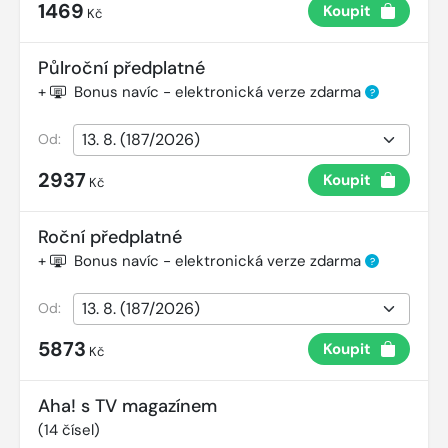
1469
Koupit
Kč
Půlroční předplatné
+
Bonus navíc - elektronická verze zdarma
?
Od:
2937
Koupit
Kč
Roční předplatné
+
Bonus navíc - elektronická verze zdarma
?
Od:
5873
Koupit
Kč
Aha! s TV magazínem
(
14
čísel)