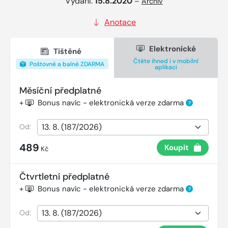
Vydání:
15.8.2020
–
Archiv
Anotace
Elektronické
Tištěné
Čtěte ihned i v mobilní
Poštovné a balné ZDARMA
aplikaci
Měsíční předplatné
+
Bonus navíc - elektronická verze zdarma
?
Od:
489
Koupit
Kč
Čtvrtletní předplatné
+
Bonus navíc - elektronická verze zdarma
?
Od: