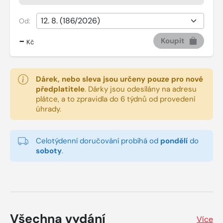
Od:
-
Koupit
Kč
Dárek, nebo sleva jsou určeny pouze pro nové
předplatitele
.
Dárky jsou odesílány na adresu
plátce, a to zpravidla do 6 týdnů od provedení
úhrady.
Celotýdenní doručování probíhá od
pondělí
do
soboty
.
Všechna vydání
Více