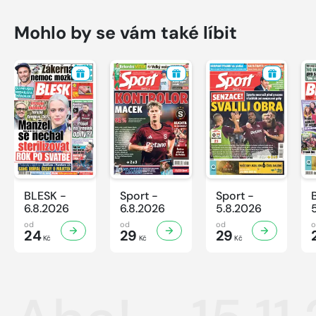
Mohlo by se vám také líbit
BLESK -
Sport -
Sport -
6.8.2026
6.8.2026
5.8.2026
od
od
od
24
29
29
Kč
Kč
Kč