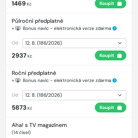
1469
Koupit
Kč
Půlroční předplatné
+
Bonus navíc - elektronická verze zdarma
?
Od:
2937
Koupit
Kč
Roční předplatné
+
Bonus navíc - elektronická verze zdarma
?
Od:
5873
Koupit
Kč
Aha! s TV magazínem
(
14
čísel)