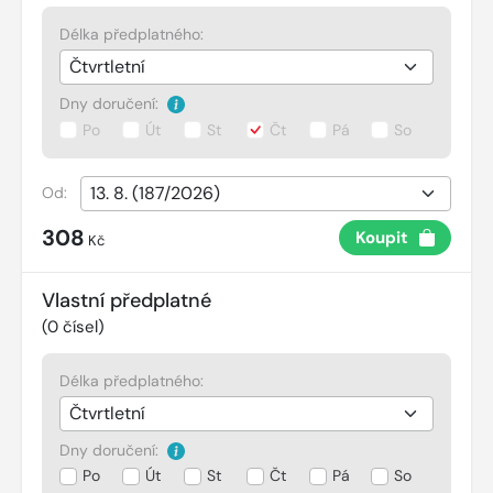
Délka předplatného:
Dny doručení:
Po
Út
St
Čt
Pá
So
Od:
308
Koupit
Kč
Vlastní předplatné
(
0
čísel)
Délka předplatného:
Dny doručení:
Po
Út
St
Čt
Pá
So