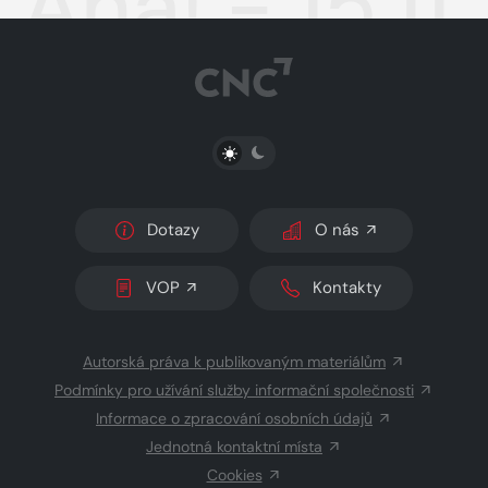
Aha! - 15.11
PŘEPNOUT SVĚTLÝ/TMAVÝ REŽIM
Dotazy
O nás
VOP
Kontakty
Autorská práva k publikovaným materiálům
Podmínky pro užívání služby informační společnosti
Informace o zpracování osobních údajů
Jednotná kontaktní místa
Cookies