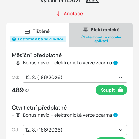
Vydání:
15.11.2021
–
Archiv
Anotace
Elektronické
Tištěné
Čtěte ihned i v mobilní
Poštovné a balné ZDARMA
aplikaci
Měsíční předplatné
+
Bonus navíc - elektronická verze zdarma
?
Od:
489
Koupit
Kč
Čtvrtletní předplatné
+
Bonus navíc - elektronická verze zdarma
?
Od: