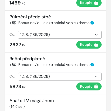
1469
Koupit
Kč
Půlroční předplatné
+
Bonus navíc - elektronická verze zdarma
?
Od:
2937
Koupit
Kč
Roční předplatné
+
Bonus navíc - elektronická verze zdarma
?
Od:
5873
Koupit
Kč
Aha! s TV magazínem
(
14
čísel)