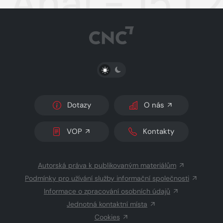
Aha! - 15.1
PŘEPNOUT SVĚTLÝ/TMAVÝ REŽIM
Dotazy
O nás
VOP
Kontakty
Autorská práva k publikovaným materiálům
Podmínky pro užívání služby informační společnosti
Informace o zpracování osobních údajů
Jednotná kontaktní místa
Cookies