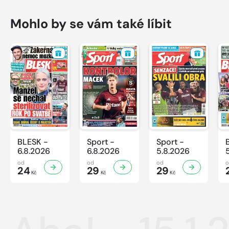
Mohlo by se vám také líbit
BLESK -
Sport -
Sport -
6.8.2026
6.8.2026
5.8.2026
od
od
od
24
29
29
Kč
Kč
Kč