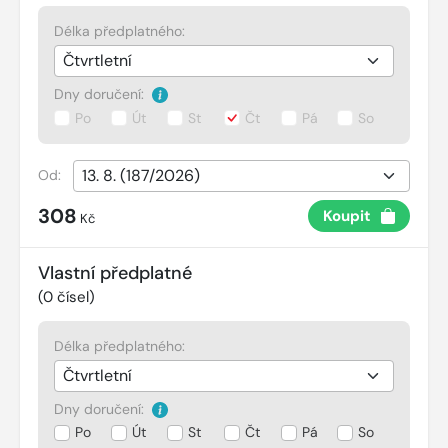
Délka předplatného:
Dny doručení:
Po
Út
St
Čt
Pá
So
Od:
308
Koupit
Kč
Vlastní předplatné
(
0
čísel)
Délka předplatného:
Dny doručení:
Po
Út
St
Čt
Pá
So