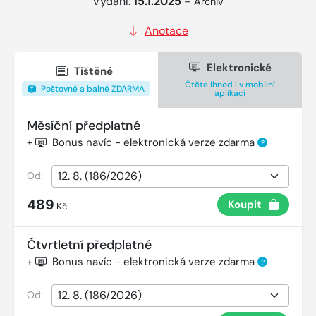
Vydání:
15.1.2025
–
Archiv
Anotace
Elektronické
Tištěné
Čtěte ihned i v mobilní
Poštovné a balné ZDARMA
aplikaci
Měsíční předplatné
+
Bonus navíc - elektronická verze zdarma
?
Od:
489
Koupit
Kč
Čtvrtletní předplatné
+
Bonus navíc - elektronická verze zdarma
?
Od: