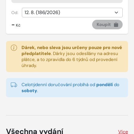
Od:
-
Koupit
Kč
Dárek, nebo sleva jsou určeny pouze pro nové
předplatitele
.
Dárky jsou odesílány na adresu
plátce, a to zpravidla do 6 týdnů od provedení
úhrady.
Celotýdenní doručování probíhá od
pondělí
do
soboty
.
Všechna vydání
Více