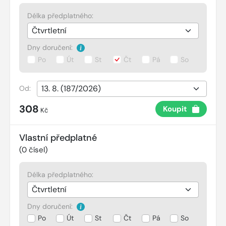
Délka předplatného:
Dny doručení:
Po
Út
St
Čt
Pá
So
Od:
308
Koupit
Kč
Vlastní předplatné
(
0
čísel)
Délka předplatného:
Dny doručení:
Po
Út
St
Čt
Pá
So