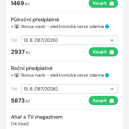
1469
Koupit
Kč
Půlroční předplatné
+
Bonus navíc - elektronická verze zdarma
?
Od:
2937
Koupit
Kč
Roční předplatné
+
Bonus navíc - elektronická verze zdarma
?
Od:
5873
Koupit
Kč
Aha! s TV magazínem
(
14
čísel)