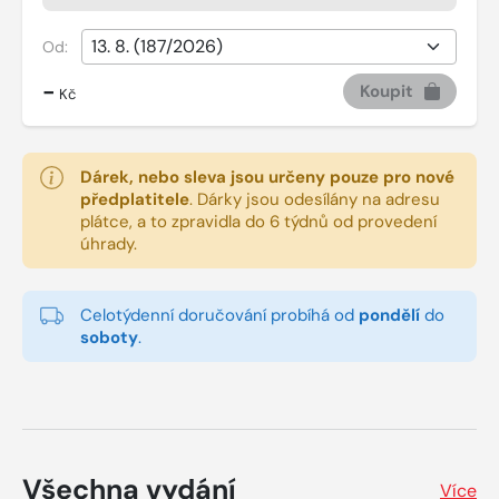
Od:
-
Koupit
Kč
Dárek, nebo sleva jsou určeny pouze pro nové
předplatitele
.
Dárky jsou odesílány na adresu
plátce, a to zpravidla do 6 týdnů od provedení
úhrady.
Celotýdenní doručování probíhá od
pondělí
do
soboty
.
Všechna vydání
Více