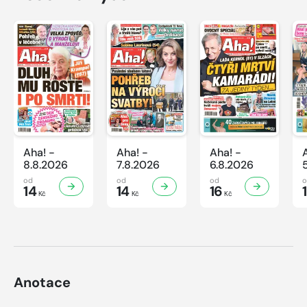
Aha! -
Aha! -
Aha! -
8.8.2026
7.8.2026
6.8.2026
od
od
od
14
14
16
Kč
Kč
Kč
Anotace