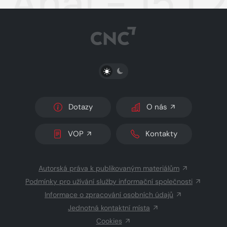
Aha! - 15.1.
PŘEPNOUT SVĚTLÝ/TMAVÝ REŽIM
Dotazy
O nás
VOP
Kontakty
Autorská práva k publikovaným materiálům
Podmínky pro užívání služby informační společnosti
Informace o zpracování osobních údajů
Jednotná kontaktní místa
Cookies