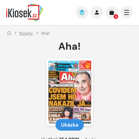
Přejít na hlavní obsah
0
Noviny
Aha!
Aha!
Ukázka