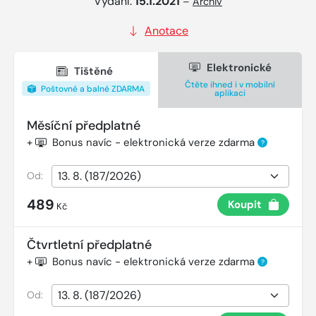
Vydání:
15.1.2021
–
Archiv
Anotace
Elektronické
Tištěné
Čtěte ihned i v mobilní
Poštovné a balné ZDARMA
aplikaci
Měsíční předplatné
+
Bonus navíc - elektronická verze zdarma
?
Od:
489
Koupit
Kč
Čtvrtletní předplatné
+
Bonus navíc - elektronická verze zdarma
?
Od: