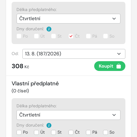
Délka předplatného:
Dny doručení:
Po
Út
St
Čt
Pá
So
Od:
308
Koupit
Kč
Vlastní předplatné
(
0
čísel)
Délka předplatného:
Dny doručení:
Po
Út
St
Čt
Pá
So