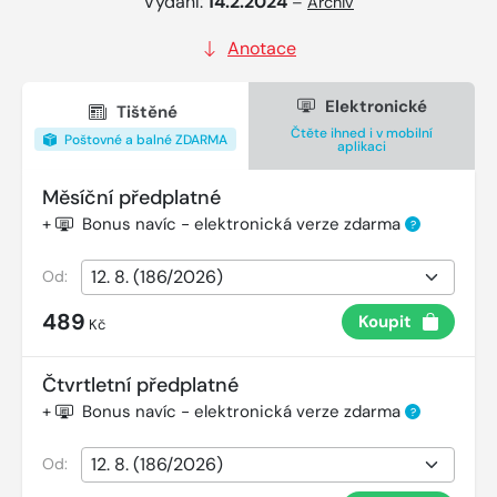
Vydání:
14.2.2024
–
Archiv
Anotace
Elektronické
Tištěné
Čtěte ihned i v mobilní
Poštovné a balné ZDARMA
aplikaci
Měsíční předplatné
+
Bonus navíc - elektronická verze zdarma
?
Od:
489
Koupit
Kč
Čtvrtletní předplatné
+
Bonus navíc - elektronická verze zdarma
?
Od: