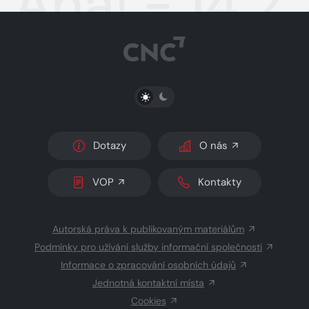
Aha! - 14.2
PŘEPNOUT SVĚTLÝ/TMAVÝ REŽIM
Dotazy
O nás
VOP
Kontakty
Autorská práva k publikovaným materiálům
Podmínky pro užívání služby informační společnosti
Informace o zpracování osobních údajů
Jednotná kontaktní místa
Cookies