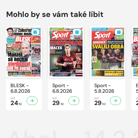
Mohlo by se vám také líbit
BLESK -
Sport -
Sport -
6.8.2026
6.8.2026
5.8.2026
od
od
od
24
29
29
Kč
Kč
Kč