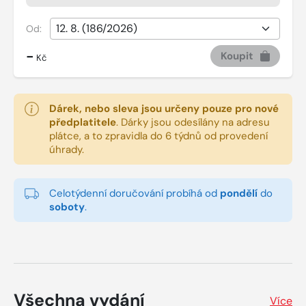
Od:
-
Koupit
Kč
Dárek, nebo sleva jsou určeny pouze pro nové
předplatitele
.
Dárky jsou odesílány na adresu
plátce, a to zpravidla do 6 týdnů od provedení
úhrady.
Celotýdenní doručování probíhá od
pondělí
do
soboty
.
Všechna vydání
Více