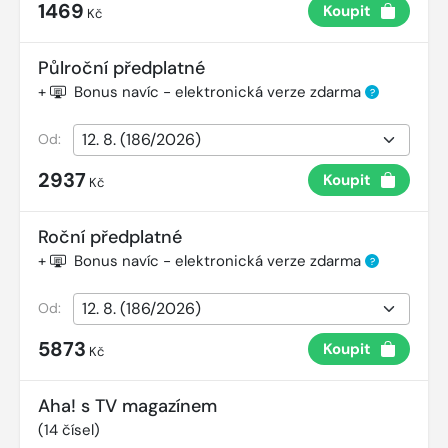
1469
Koupit
Kč
Půlroční předplatné
+
Bonus navíc - elektronická verze zdarma
?
Od:
2937
Koupit
Kč
Roční předplatné
+
Bonus navíc - elektronická verze zdarma
?
Od:
5873
Koupit
Kč
Aha! s TV magazínem
(
14
čísel)