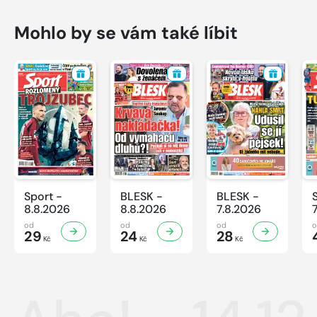
Mohlo by se vám také líbit
Sport -
BLESK -
BLESK -
8.8.2026
8.8.2026
7.8.2026
od
od
od
29
24
28
Kč
Kč
Kč