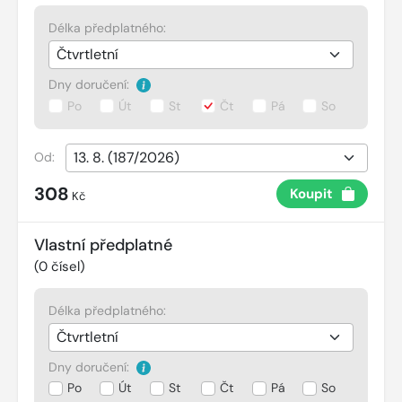
Délka předplatného:
Dny doručení:
Po
Út
St
Čt
Pá
So
Od:
308
Koupit
Kč
Vlastní předplatné
(
0
čísel)
Délka předplatného:
Dny doručení:
Po
Út
St
Čt
Pá
So