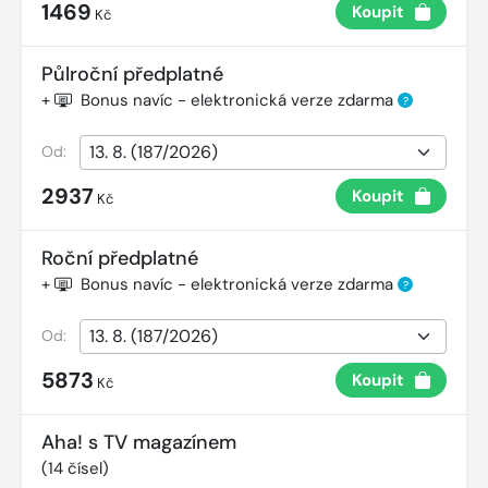
1469
Koupit
Kč
Půlroční předplatné
+
Bonus navíc - elektronická verze zdarma
?
Od:
2937
Koupit
Kč
Roční předplatné
+
Bonus navíc - elektronická verze zdarma
?
Od:
5873
Koupit
Kč
Aha! s TV magazínem
(
14
čísel)