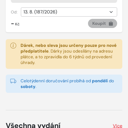
Od:
-
Koupit
Kč
Dárek, nebo sleva jsou určeny pouze pro nové
předplatitele
.
Dárky jsou odesílány na adresu
plátce, a to zpravidla do 6 týdnů od provedení
úhrady.
Celotýdenní doručování probíhá od
pondělí
do
soboty
.
Všechna vydání
Více