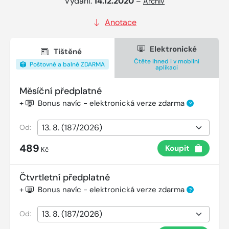
Vydání:
14.12.2020
–
Archiv
Anotace
Elektronické
Tištěné
Čtěte ihned i v mobilní
Poštovné a balné ZDARMA
aplikaci
Měsíční předplatné
+
Bonus navíc - elektronická verze zdarma
?
Od:
489
Koupit
Kč
Čtvrtletní předplatné
+
Bonus navíc - elektronická verze zdarma
?
Od: