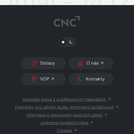
Aha! - 14.1
PŘEPNOUT SVĚTLÝ/TMAVÝ REŽIM
Dotazy
O nás
VOP
Kontakty
Autorská práva k publikovaným materiálům
Podmínky pro užívání služby informační společnosti
Informace o zpracování osobních údajů
Jednotná kontaktní místa
Cookies