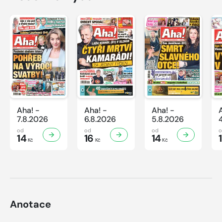
Aha! -
Aha! -
Aha! -
7.8.2026
6.8.2026
5.8.2026
od
od
od
14
16
14
Kč
Kč
Kč
Anotace