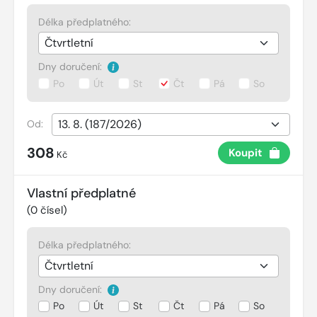
Délka předplatného:
Dny doručení:
Po
Út
St
Čt
Pá
So
Od:
308
Koupit
Kč
Vlastní předplatné
(
0
čísel)
Délka předplatného:
Dny doručení:
Po
Út
St
Čt
Pá
So