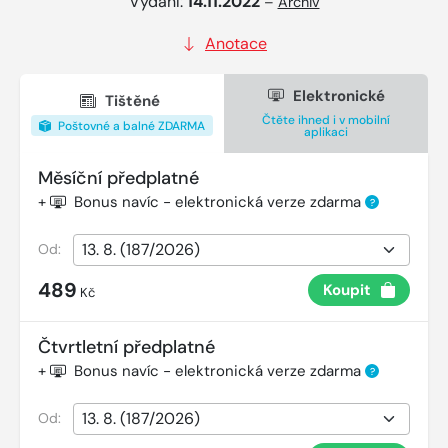
Vydání:
14.11.2022
–
Archiv
Anotace
Elektronické
Tištěné
Čtěte ihned i v mobilní
Poštovné a balné ZDARMA
aplikaci
Měsíční předplatné
+
Bonus navíc - elektronická verze zdarma
?
Od:
489
Koupit
Kč
Čtvrtletní předplatné
+
Bonus navíc - elektronická verze zdarma
?
Od: