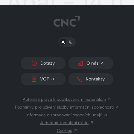
Aha! - 14.11
PŘEPNOUT SVĚTLÝ/TMAVÝ REŽIM
Dotazy
O nás
VOP
Kontakty
Autorská práva k publikovaným materiálům
Podmínky pro užívání služby informační společnosti
Informace o zpracování osobních údajů
Jednotná kontaktní místa
Cookies