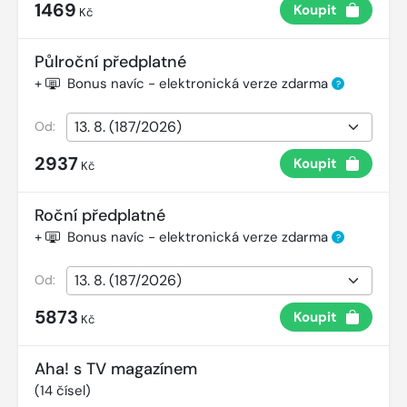
1469
Koupit
Kč
Půlroční předplatné
+
Bonus navíc - elektronická verze zdarma
?
Od:
2937
Koupit
Kč
Roční předplatné
+
Bonus navíc - elektronická verze zdarma
?
Od:
5873
Koupit
Kč
Aha! s TV magazínem
(
14
čísel)