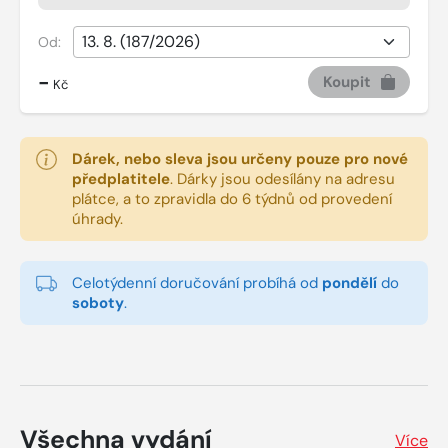
Od:
-
Koupit
Kč
Dárek, nebo sleva jsou určeny pouze pro nové
předplatitele
.
Dárky jsou odesílány na adresu
plátce, a to zpravidla do 6 týdnů od provedení
úhrady.
Celotýdenní doručování probíhá od
pondělí
do
soboty
.
Všechna vydání
Více