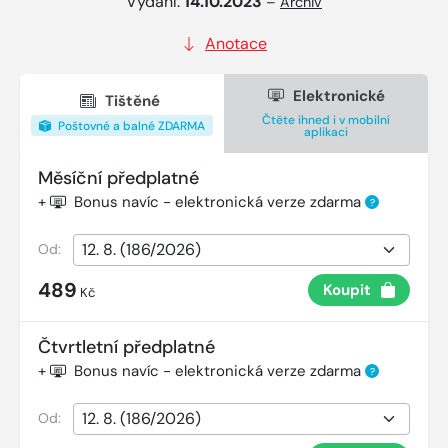
Vydání:
14.10.2023
–
Archiv
Anotace
Elektronické
Tištěné
Čtěte ihned i v mobilní
Poštovné a balné ZDARMA
aplikaci
Měsíční předplatné
+
Bonus navíc - elektronická verze zdarma
?
Od:
489
Koupit
Kč
Čtvrtletní předplatné
+
Bonus navíc - elektronická verze zdarma
?
Od: