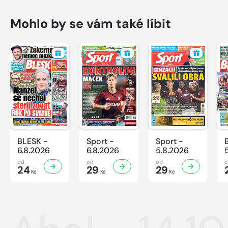
Mohlo by se vám také líbit
BLESK -
Sport -
Sport -
6.8.2026
6.8.2026
5.8.2026
od
od
od
24
29
29
Kč
Kč
Kč