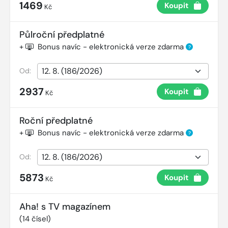
1469
Koupit
Kč
Půlroční předplatné
+
Bonus navíc - elektronická verze zdarma
?
Od:
2937
Koupit
Kč
Roční předplatné
+
Bonus navíc - elektronická verze zdarma
?
Od:
5873
Koupit
Kč
Aha! s TV magazínem
(
14
čísel)