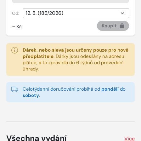
Od:
-
Koupit
Kč
Dárek, nebo sleva jsou určeny pouze pro nové
předplatitele
.
Dárky jsou odesílány na adresu
plátce, a to zpravidla do 6 týdnů od provedení
úhrady.
Celotýdenní doručování probíhá od
pondělí
do
soboty
.
Všechna vydání
Více