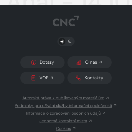
Aha! - 14.1
PŘEPNOUT SVĚTLÝ/TMAVÝ REŽIM
Dotazy
O nás
VOP
Kontakty
Autorská práva k publikovaným materiálům
Podmínky pro užívání služby informační společnosti
Informace o zpracování osobních údajů
Jednotná kontaktní místa
Cookies