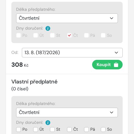
Délka předplatného:
Dny doručení:
Po
Út
St
Čt
Pá
So
Od:
308
Koupit
Kč
Vlastní předplatné
(
0
čísel)
Délka předplatného:
Dny doručení:
Po
Út
St
Čt
Pá
So