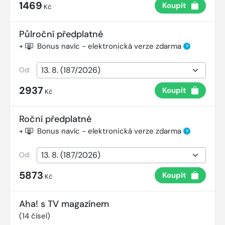
1469
Koupit
Kč
Půlroční předplatné
+
Bonus navíc - elektronická verze zdarma
?
Od:
2937
Koupit
Kč
Roční předplatné
+
Bonus navíc - elektronická verze zdarma
?
Od:
5873
Koupit
Kč
Aha! s TV magazínem
(
14
čísel)