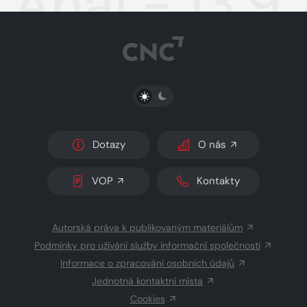
Aha! - 13.9
PŘEPNOUT SVĚTLÝ/TMAVÝ REŽIM
Dotazy
O nás
VOP
Kontakty
Autorská práva k publikovaným materiálům
Podmínky pro užívání služby informační společnosti
Informace o zpracování osobních údajů
Jednotná kontaktní místa
Cookies