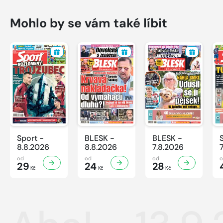
Mohlo by se vám také líbit
Sport -
BLESK -
BLESK -
8.8.2026
8.8.2026
7.8.2026
od
od
od
29
24
28
Kč
Kč
Kč