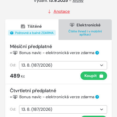
Vydání:
13.9.2025
–
Archiv
Anotace
Elektronické
Tištěné
Čtěte ihned i v mobilní
Poštovné a balné ZDARMA
aplikaci
Měsíční předplatné
+
Bonus navíc - elektronická verze zdarma
?
Od:
489
Koupit
Kč
Čtvrtletní předplatné
+
Bonus navíc - elektronická verze zdarma
?
Od: