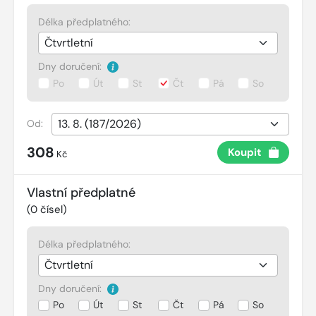
Délka předplatného:
Dny doručení:
Po
Út
St
Čt
Pá
So
Od:
308
Koupit
Kč
Vlastní předplatné
(
0
čísel)
Délka předplatného:
Dny doručení:
Po
Út
St
Čt
Pá
So