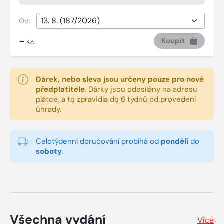
Od:
-
Koupit
Kč
Dárek, nebo sleva jsou určeny pouze pro nové
předplatitele
.
Dárky jsou odesílány na adresu
plátce, a to zpravidla do 6 týdnů od provedení
úhrady.
Celotýdenní doručování probíhá od
pondělí
do
soboty
.
Všechna vydání
Více