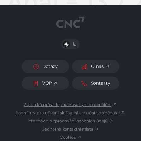
Aha! - 13.7.
PŘEPNOUT SVĚTLÝ/TMAVÝ REŽIM
Dotazy
O nás
VOP
Kontakty
Autorská práva k publikovaným materiálům
Podmínky pro užívání služby informační společnosti
Informace o zpracování osobních údajů
Jednotná kontaktní místa
Cookies