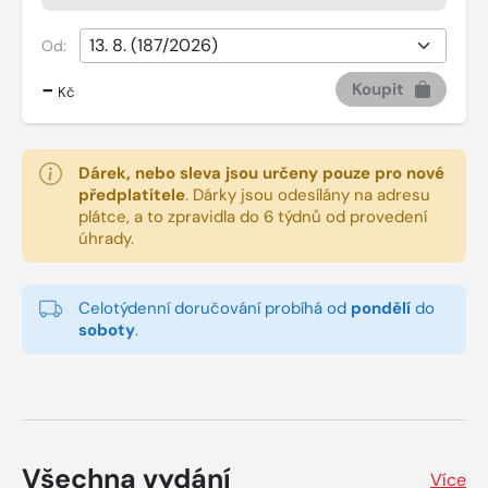
Od:
-
Koupit
Kč
Dárek, nebo sleva jsou určeny pouze pro nové
předplatitele
.
Dárky jsou odesílány na adresu
plátce, a to zpravidla do 6 týdnů od provedení
úhrady.
Celotýdenní doručování probíhá od
pondělí
do
soboty
.
Všechna vydání
Více