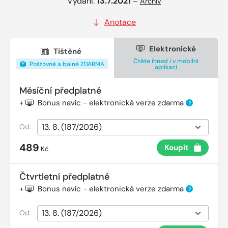
Vydání:
13.7.2021
–
Archiv
Anotace
Elektronické
Tištěné
Čtěte ihned i v mobilní
Poštovné a balné ZDARMA
aplikaci
Měsíční předplatné
+
Bonus navíc - elektronická verze zdarma
?
Od:
489
Koupit
Kč
Čtvrtletní předplatné
+
Bonus navíc - elektronická verze zdarma
?
Od: