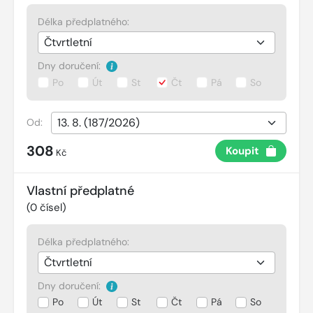
Délka předplatného:
Dny doručení:
Po
Út
St
Čt
Pá
So
Od:
308
Koupit
Kč
Vlastní předplatné
(
0
čísel)
Délka předplatného:
Dny doručení:
Po
Út
St
Čt
Pá
So