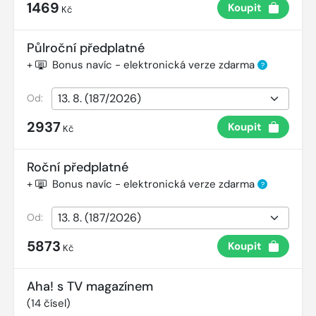
1469
Koupit
Kč
Půlroční předplatné
+
Bonus navíc - elektronická verze zdarma
?
Od:
2937
Koupit
Kč
Roční předplatné
+
Bonus navíc - elektronická verze zdarma
?
Od:
5873
Koupit
Kč
Aha! s TV magazínem
(
14
čísel)