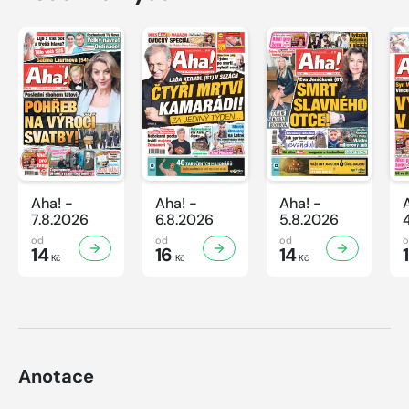
Aha! -
Aha! -
Aha! -
7.8.2026
6.8.2026
5.8.2026
od
od
od
14
16
14
Kč
Kč
Kč
Anotace