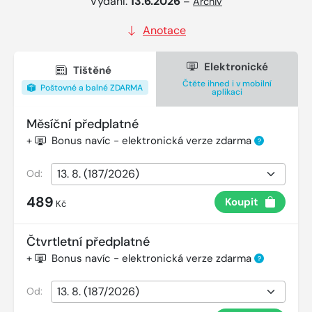
Vydání:
13.6.2026
–
Archiv
Anotace
Elektronické
Tištěné
Čtěte ihned i v mobilní
Poštovné a balné ZDARMA
aplikaci
Měsíční předplatné
+
Bonus navíc - elektronická verze zdarma
?
Od:
489
Koupit
Kč
Čtvrtletní předplatné
+
Bonus navíc - elektronická verze zdarma
?
Od: