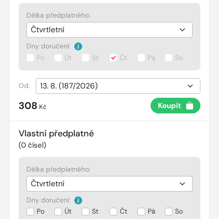
Délka předplatného:
Dny doručení:
Po
Út
St
Čt
Pá
So
Od:
308
Koupit
Kč
Vlastní předplatné
(
0
čísel)
Délka předplatného:
Dny doručení:
Po
Út
St
Čt
Pá
So