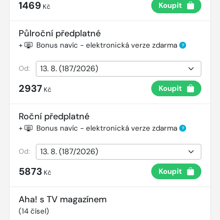
1469
Koupit
Kč
Půlroční předplatné
+
Bonus navíc - elektronická verze zdarma
?
Od:
2937
Koupit
Kč
Roční předplatné
+
Bonus navíc - elektronická verze zdarma
?
Od:
5873
Koupit
Kč
Aha! s TV magazínem
(
14
čísel)