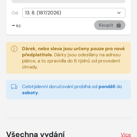
Od:
-
Koupit
Kč
Dárek, nebo sleva jsou určeny pouze pro nové
předplatitele
.
Dárky jsou odesílány na adresu
plátce, a to zpravidla do 6 týdnů od provedení
úhrady.
Celotýdenní doručování probíhá od
pondělí
do
soboty
.
Všechna vydání
Více