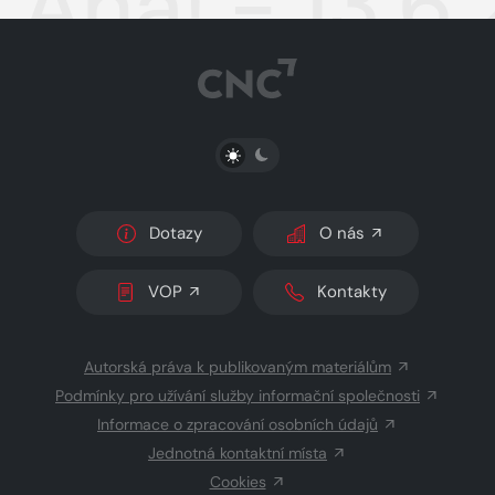
Aha! - 13.6
PŘEPNOUT SVĚTLÝ/TMAVÝ REŽIM
Dotazy
O nás
VOP
Kontakty
Autorská práva k publikovaným materiálům
Podmínky pro užívání služby informační společnosti
Informace o zpracování osobních údajů
Jednotná kontaktní místa
Cookies