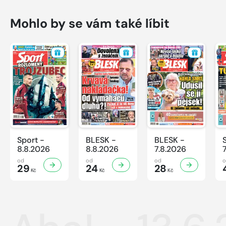
Mohlo by se vám také líbit
Sport -
BLESK -
BLESK -
8.8.2026
8.8.2026
7.8.2026
od
od
od
29
24
28
Kč
Kč
Kč