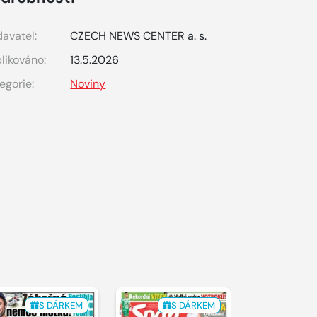
avatel:
CZECH NEWS CENTER a. s.
likováno:
13.5.2026
egorie:
Noviny
S DÁRKEM
S DÁRKEM
S 