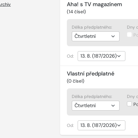
Aha! s TV magazínem
Archiv
(
14
čísel)
Délka předplatného:
Dny d
P
Od:
Vlastní předplatné
(
0
čísel)
Délka předplatného:
Dny d
P
Od: