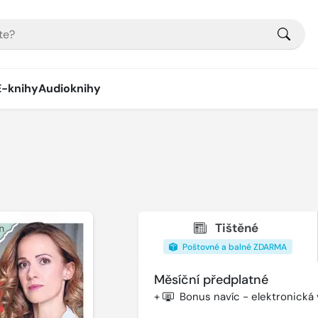
E-knihy
Audioknihy
Tištěné
Poštovné a balné ZDARMA
Měsíční předplatné
+
Bonus navíc - elektronická