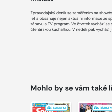
Zpravodajský deník se zaměřením na showby
let a obsahuje nejen aktuální informace ze spol
zábavu a TV program. Ve čtvrtek vychází se
čtenářskou kuchařkou. V neděli pak vychází
Mohlo by se vám také l
S DÁRKEM
S DÁRKE