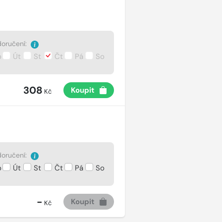
oručení:
o
Út
St
Čt
Pá
So
308
Koupit
Kč
oručení:
o
Út
St
Čt
Pá
So
-
Koupit
Kč