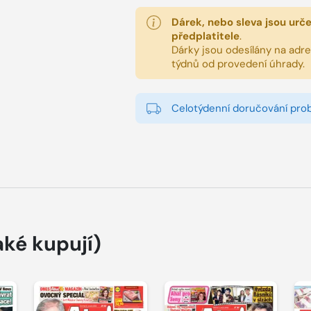
Dárek, nebo sleva jsou urč
předplatitele
.
Dárky jsou odesílány na adres
týdnů od provedení úhrady.
Celotýdenní doručování pro
aké kupují)