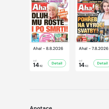
Aha! - 8.8.2026
Aha! - 7.8.2026
od
od
Detail
Detail
14
14
Kč
Kč
Anotace