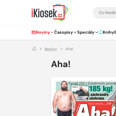
Přejít na hlavní obsah
VYHLEDÁVÁNÍ
Hlavní navigace
Noviny
Časopisy
Speciály
Knihy
Noviny
Aha!
Aha!