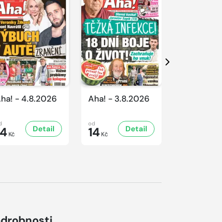
Další
ha! - 4.8.2026
Aha! - 3.8.2026
Aha! - 1.8
d
od
od
Detail
Detail
D
14
14
14
Kč
Kč
Kč
drobnosti