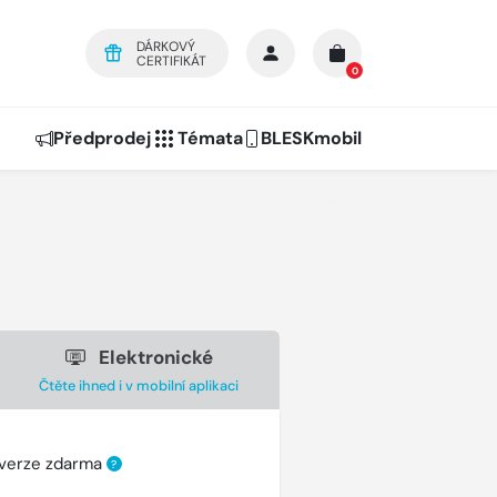
DÁRKOVÝ
CERTIFIKÁT
0
Předprodej
Témata
BLESKmobil
Elektronické
Čtěte ihned i v mobilní aplikaci
 verze zdarma
?