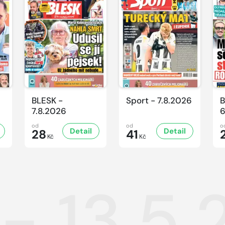
BLESK -
Sport - 7.8.2026
B
7.8.2026
6
od
od
o
Detail
Detail
28
41
Kč
Kč
 - 13.5