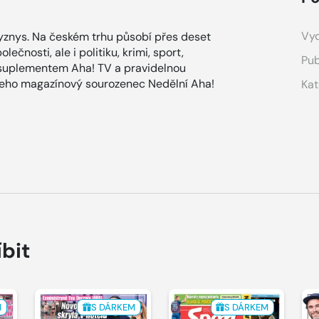
Vyd
znys. Na českém trhu působí přes deset
ečnosti, ale i politiku, krimi, sport,
Pub
 suplementem Aha! TV a pravidelnou
 jeho magazínový sourozenec Nedělní Aha!
Kat
íbit
M
S DÁRKEM
S DÁRKEM