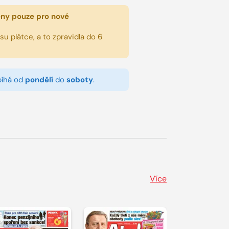
eny pouze pro nové
u plátce, a to zpravidla do 6
bíhá od
pondělí
do
soboty
.
Více