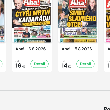
Aha! - 6.8.2026
Aha! - 5.8.2026
A
od
od
o
Detail
Detail
16
14
Kč
Kč
Po