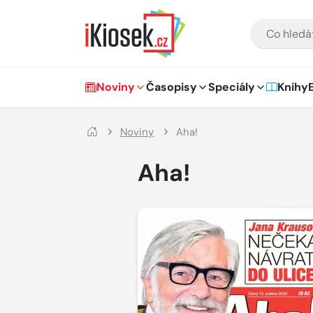
Přejít na hlavní obsah
VYHLEDÁVÁNÍ
Hlavní navigace
Noviny
Časopisy
Speciály
Knihy
Noviny
Aha!
Aha!