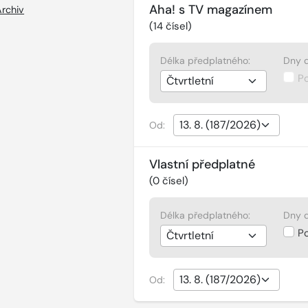
Aha! s TV magazínem
Archiv
(
14
čísel)
Délka předplatného:
Dny d
P
Od:
Vlastní předplatné
(
0
čísel)
Délka předplatného:
Dny d
P
Od: