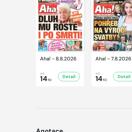
Aha! - 8.8.2026
Aha! - 7.8.2026
od
od
Detail
Detail
14
14
Kč
Kč
Anotace