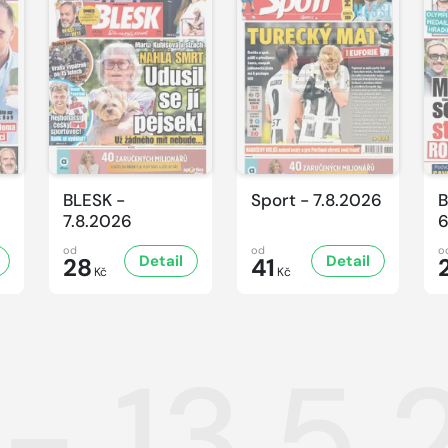
BLESK -
Sport - 7.8.2026
B
7.8.2026
6
od
od
o
Detail
Detail
28
41
Kč
Kč
 - 13.5