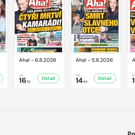
Aha! - 6.8.2026
Aha! - 5.8.2026
A
od
od
o
Detail
Detail
16
14
Kč
Kč
Po