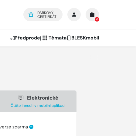
DÁRKOVÝ
CERTIFIKÁT
0
Předprodej
Témata
BLESKmobil
Elektronické
Čtěte ihned i v mobilní aplikaci
 verze zdarma
?