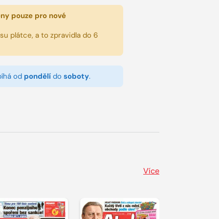
eny pouze pro nové
u plátce, a to zpravidla do 6
bíhá od
pondělí
do
soboty
.
Více