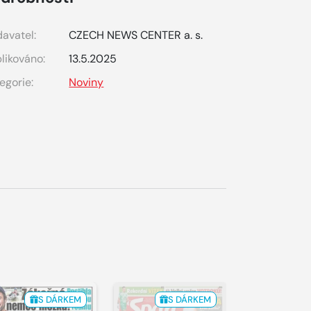
avatel:
CZECH NEWS CENTER a. s.
likováno:
13.5.2025
egorie:
Noviny
S DÁRKEM
S DÁRKEM
S 