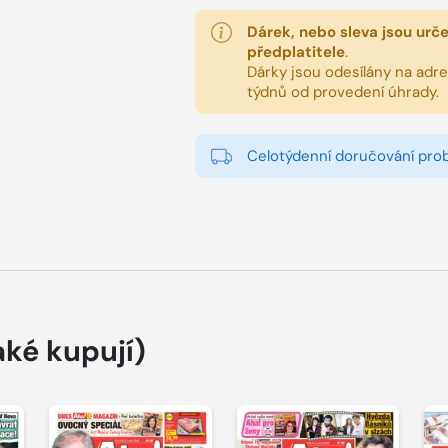
Dárek, nebo sleva jsou urč
předplatitele
.
Dárky jsou odesílány na adres
týdnů od provedení úhrady.
Celotýdenní doručování pro
aké kupují)