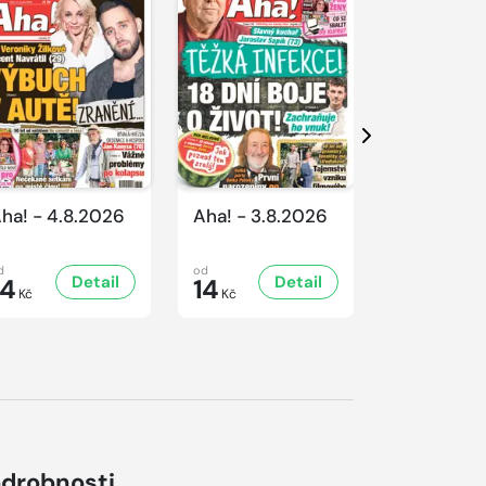
Další
ha! - 4.8.2026
Aha! - 3.8.2026
Aha! - 1.8
d
od
od
Detail
Detail
D
14
14
14
Kč
Kč
Kč
drobnosti