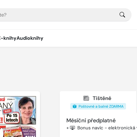
E-knihy
Audioknihy
Tištěné
Poštovné a balné ZDARMA
Měsíční předplatné
+
Bonus navíc - elektronická