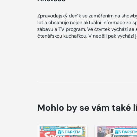
Zpravodajský deník se zaměřením na showby
let a obsahuje nejen aktuální informace ze spol
zábavu a TV program. Ve čtvrtek vychází se
čtenářskou kuchařkou. V neděli pak vychází
Mohlo by se vám také l
S DÁRKEM
S DÁRKE