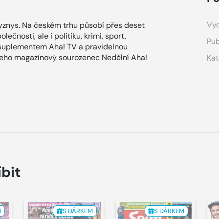
Vyd
znys. Na českém trhu působí přes deset
ečnosti, ale i politiku, krimi, sport,
Pub
 suplementem Aha! TV a pravidelnou
 jeho magazínový sourozenec Nedělní Aha!
Kat
íbit
M
S DÁRKEM
S DÁRKEM