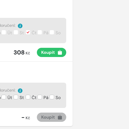
oručení:
o
Út
St
Čt
Pá
So
308
Koupit
Kč
oručení:
o
Út
St
Čt
Pá
So
-
Koupit
Kč