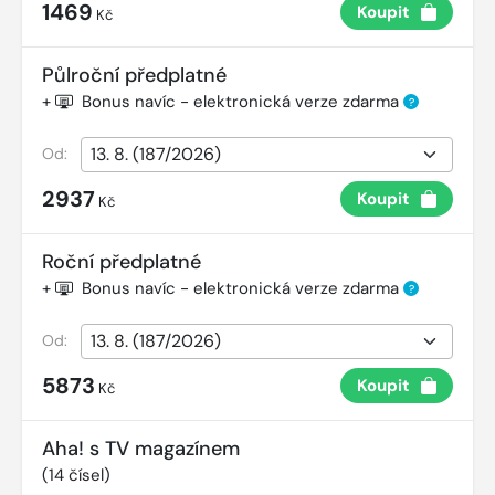
1469
Koupit
Kč
Půlroční předplatné
+
Bonus navíc - elektronická verze zdarma
?
Od:
2937
Koupit
Kč
Roční předplatné
+
Bonus navíc - elektronická verze zdarma
?
Od:
5873
Koupit
Kč
Aha! s TV magazínem
(
14
čísel)