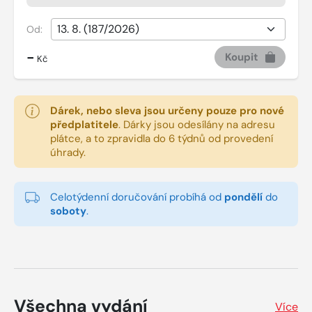
Od:
-
Koupit
Kč
Dárek, nebo sleva jsou určeny pouze pro nové
předplatitele
.
Dárky jsou odesílány na adresu
plátce, a to zpravidla do 6 týdnů od provedení
úhrady.
Celotýdenní doručování probíhá od
pondělí
do
soboty
.
Všechna vydání
Více