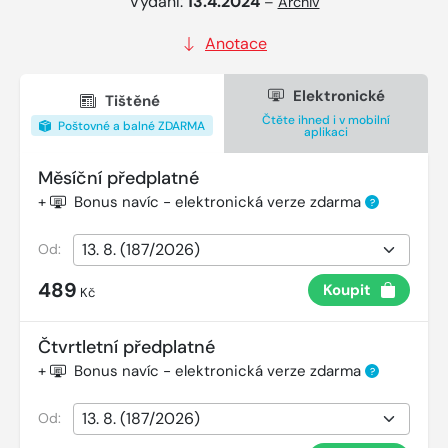
Vydání:
13.4.2024
–
Archiv
Anotace
Elektronické
Tištěné
Čtěte ihned i v mobilní
Poštovné a balné ZDARMA
aplikaci
Měsíční předplatné
+
Bonus navíc - elektronická verze zdarma
?
Od:
489
Koupit
Kč
Čtvrtletní předplatné
+
Bonus navíc - elektronická verze zdarma
?
Od: