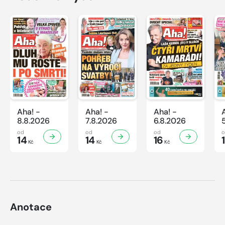
Aha! -
Aha! -
Aha! -
8.8.2026
7.8.2026
6.8.2026
od
od
od
14
14
16
Kč
Kč
Kč
Anotace