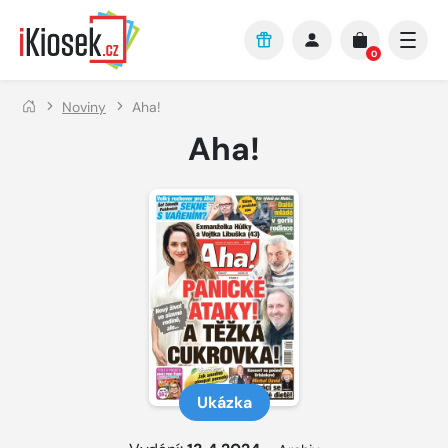
Přejít na hlavní obsah
0
Noviny
Aha!
Aha!
Ukázka