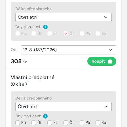
Délka předplatného:
Dny doručení:
Po
Út
St
Čt
Pá
So
Od:
308
Koupit
Kč
Vlastní předplatné
(
0
čísel)
Délka předplatného:
Dny doručení:
Po
Út
St
Čt
Pá
So