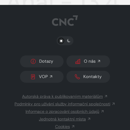
Aha! - 13.4
PŘEPNOUT SVĚTLÝ/TMAVÝ REŽIM
Dotazy
O nás
VOP
Kontakty
Autorská práva k publikovaným materiálům
Podmínky pro užívání služby informační společnosti
Informace o zpracování osobních údajů
Jednotná kontaktní místa
Cookies