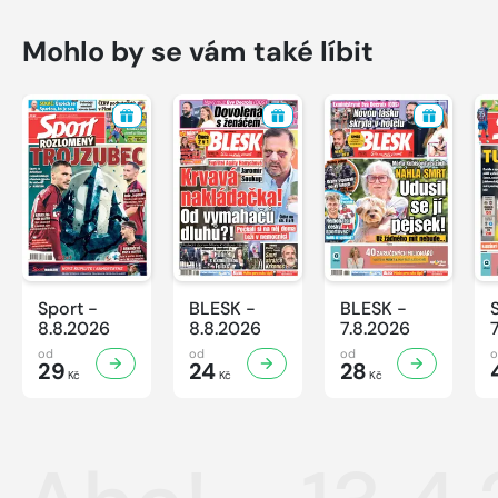
Mohlo by se vám také líbit
Sport -
BLESK -
BLESK -
8.8.2026
8.8.2026
7.8.2026
od
od
od
29
24
28
Kč
Kč
Kč