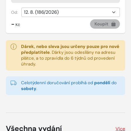
Od:
-
Koupit
Kč
Dárek, nebo sleva jsou určeny pouze pro nové
předplatitele
.
Dárky jsou odesílány na adresu
plátce, a to zpravidla do 6 týdnů od provedení
úhrady.
Celotýdenní doručování probíhá od
pondělí
do
soboty
.
Všechna vydání
Více