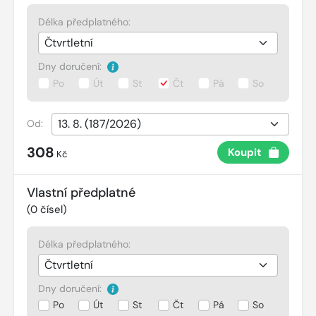
Délka předplatného:
Dny doručení:
Po
Út
St
Čt
Pá
So
Od:
308
Koupit
Kč
Vlastní předplatné
(
0
čísel)
Délka předplatného:
Dny doručení:
Po
Út
St
Čt
Pá
So