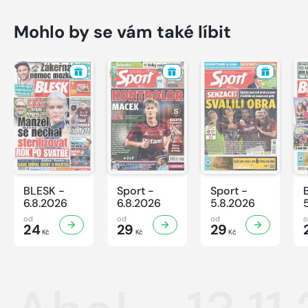
Mohlo by se vám také líbit
BLESK -
Sport -
Sport -
6.8.2026
6.8.2026
5.8.2026
od
od
od
24
29
29
Kč
Kč
Kč