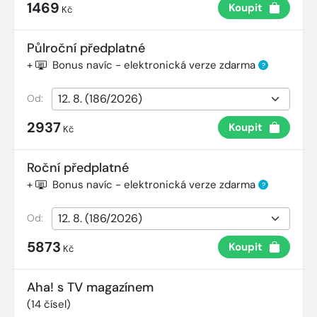
1469
Koupit
Kč
Půlroční předplatné
+
Bonus navíc - elektronická verze zdarma
?
Od:
2937
Koupit
Kč
Roční předplatné
+
Bonus navíc - elektronická verze zdarma
?
Od:
5873
Koupit
Kč
Aha! s TV magazínem
(
14
čísel)