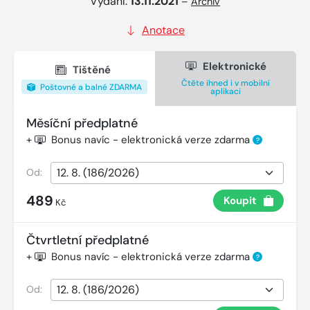
Vydání:
13.11.2021
–
Archiv
Anotace
Elektronické
Tištěné
Čtěte ihned i v mobilní
Poštovné a balné ZDARMA
aplikaci
Měsíční předplatné
+
Bonus navíc - elektronická verze zdarma
?
Od:
489
Koupit
Kč
Čtvrtletní předplatné
+
Bonus navíc - elektronická verze zdarma
?
Od: