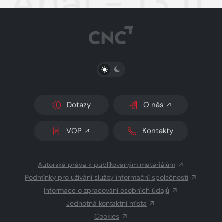
Aha! - 13.11
PŘEPNOUT SVĚTLÝ/TMAVÝ REŽIM
Dotazy
O nás
VOP
Kontakty
Autorská práva k publikovaným materiálům
Podmínky pro užívání služby informační společnosti
Informace o zpracování osobních údajů
Jednotná kontaktní místa
Cookies