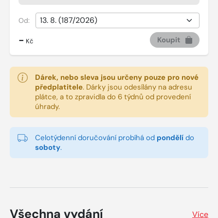
Od:
-
Koupit
Kč
Dárek, nebo sleva jsou určeny pouze pro nové
předplatitele
.
Dárky jsou odesílány na adresu
plátce, a to zpravidla do 6 týdnů od provedení
úhrady.
Celotýdenní doručování probíhá od
pondělí
do
soboty
.
Všechna vydání
Více