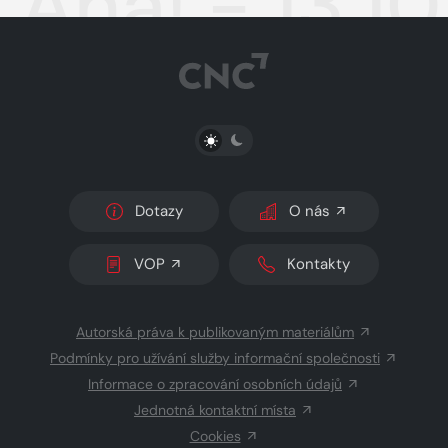
Aha! - 13.1
PŘEPNOUT SVĚTLÝ/TMAVÝ REŽIM
Dotazy
O nás
VOP
Kontakty
Autorská práva k publikovaným materiálům
Podmínky pro užívání služby informační společnosti
Informace o zpracování osobních údajů
Jednotná kontaktní místa
Cookies