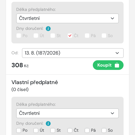
Délka předplatného:
Dny doručení:
Po
Út
St
Čt
Pá
So
Od:
308
Koupit
Kč
Vlastní předplatné
(
0
čísel)
Délka předplatného:
Dny doručení:
Po
Út
St
Čt
Pá
So