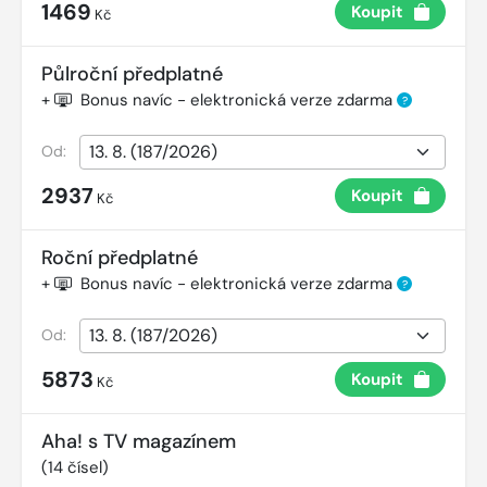
1469
Koupit
Kč
Půlroční předplatné
+
Bonus navíc - elektronická verze zdarma
?
Od:
2937
Koupit
Kč
Roční předplatné
+
Bonus navíc - elektronická verze zdarma
?
Od:
5873
Koupit
Kč
Aha! s TV magazínem
(
14
čísel)