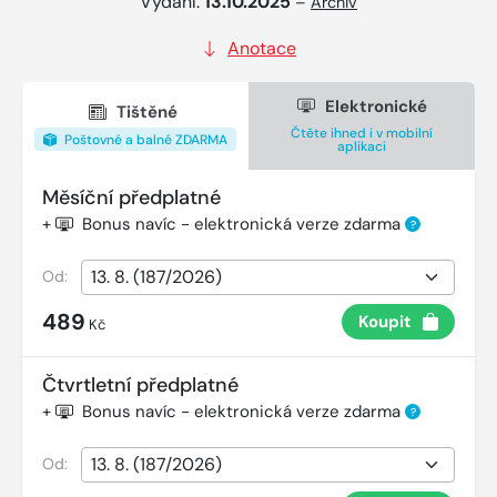
Vydání:
13.10.2025
–
Archiv
Anotace
Elektronické
Tištěné
Čtěte ihned i v mobilní
Poštovné a balné ZDARMA
aplikaci
Měsíční předplatné
+
Bonus navíc - elektronická verze zdarma
?
Od:
489
Koupit
Kč
Čtvrtletní předplatné
+
Bonus navíc - elektronická verze zdarma
?
Od: