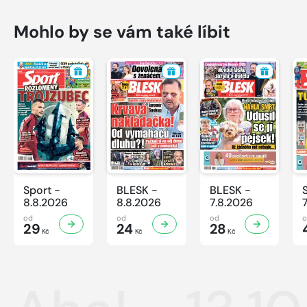
Mohlo by se vám také líbit
Sport -
BLESK -
BLESK -
8.8.2026
8.8.2026
7.8.2026
od
od
od
29
24
28
Kč
Kč
Kč