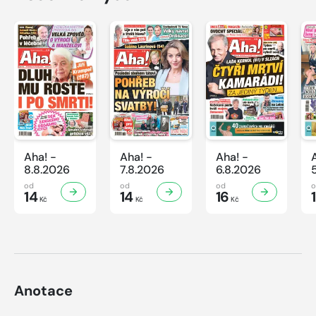
Aha! -
Aha! -
Aha! -
8.8.2026
7.8.2026
6.8.2026
od
od
od
14
14
16
Kč
Kč
Kč
Anotace