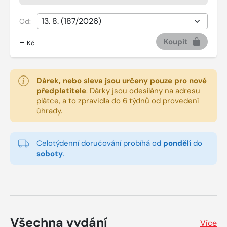
Od:
-
Koupit
Kč
Dárek, nebo sleva jsou určeny pouze pro nové
předplatitele
.
Dárky jsou odesílány na adresu
plátce, a to zpravidla do 6 týdnů od provedení
úhrady.
Celotýdenní doručování probíhá od
pondělí
do
soboty
.
Všechna vydání
Více