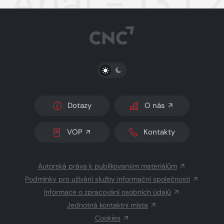
Aha! - 13.1
PŘEPNOUT SVĚTLÝ/TMAVÝ REŽIM
Dotazy
O nás
VOP
Kontakty
Autorská práva k publikovaným materiálům
Podmínky pro užívání služby informační společnosti
Informace o zpracování osobních údajů
Jednotná kontaktní místa
Cookies