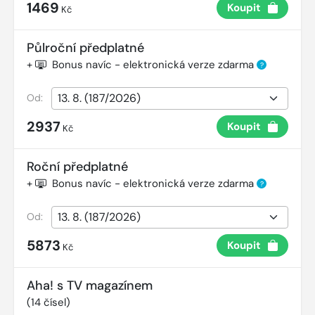
1469
Koupit
Kč
Půlroční předplatné
+
Bonus navíc - elektronická verze zdarma
?
Od:
2937
Koupit
Kč
Roční předplatné
+
Bonus navíc - elektronická verze zdarma
?
Od:
5873
Koupit
Kč
Aha! s TV magazínem
(
14
čísel)