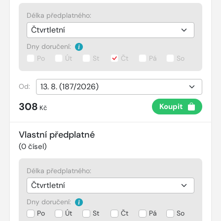
Délka předplatného:
Dny doručení:
Po
Út
St
Čt
Pá
So
Od:
308
Koupit
Kč
Vlastní předplatné
(
0
čísel)
Délka předplatného:
Dny doručení:
Po
Út
St
Čt
Pá
So