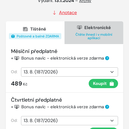
Vydání:
13.1.2024
–
Archiv
Anotace
Elektronické
Tištěné
Čtěte ihned i v mobilní
Poštovné a balné ZDARMA
aplikaci
Měsíční předplatné
+
Bonus navíc - elektronická verze zdarma
?
Od:
489
Koupit
Kč
Čtvrtletní předplatné
+
Bonus navíc - elektronická verze zdarma
?
Od: