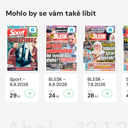
Mohlo by se vám také líbit
Sport -
BLESK -
BLESK -
8.8.2026
8.8.2026
7.8.2026
od
od
od
29
24
28
Kč
Kč
Kč