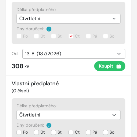
Délka předplatného:
Dny doručení:
Po
Út
St
Čt
Pá
So
Od:
308
Koupit
Kč
Vlastní předplatné
(
0
čísel)
Délka předplatného:
Dny doručení:
Po
Út
St
Čt
Pá
So