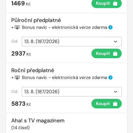
1469
Koupit
Kč
Půlroční předplatné
+
Bonus navíc - elektronická verze zdarma
?
Od:
2937
Koupit
Kč
Roční předplatné
+
Bonus navíc - elektronická verze zdarma
?
Od:
5873
Koupit
Kč
Aha! s TV magazínem
(
14
čísel)