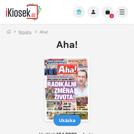
Přejít na hlavní obsah
0
Noviny
Aha!
Aha!
Ukázka