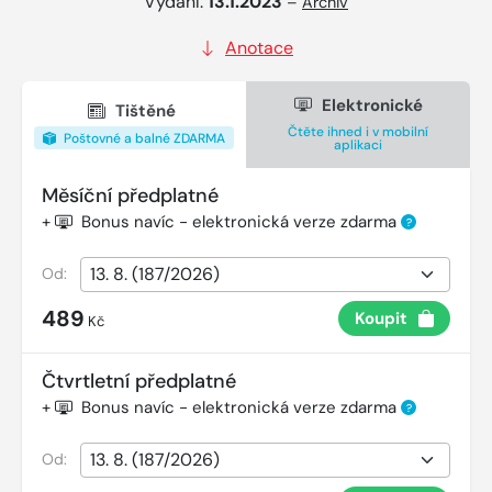
Vydání:
13.1.2023
–
Archiv
Anotace
Elektronické
Tištěné
Čtěte ihned i v mobilní
Poštovné a balné ZDARMA
aplikaci
Měsíční předplatné
+
Bonus navíc - elektronická verze zdarma
?
Od:
489
Koupit
Kč
Čtvrtletní předplatné
+
Bonus navíc - elektronická verze zdarma
?
Od: