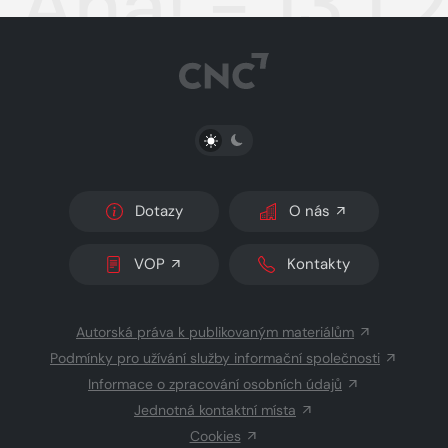
Aha! - 13.1
PŘEPNOUT SVĚTLÝ/TMAVÝ REŽIM
Dotazy
O nás
VOP
Kontakty
Autorská práva k publikovaným materiálům
Podmínky pro užívání služby informační společnosti
Informace o zpracování osobních údajů
Jednotná kontaktní místa
Cookies