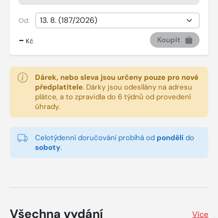
Od:
-
Koupit
Kč
Dárek, nebo sleva jsou určeny pouze pro nové
předplatitele
.
Dárky jsou odesílány na adresu
plátce, a to zpravidla do 6 týdnů od provedení
úhrady.
Celotýdenní doručování probíhá od
pondělí
do
soboty
.
Všechna vydání
Více