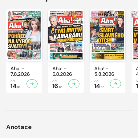
Aha! -
Aha! -
Aha! -
7.8.2026
6.8.2026
5.8.2026
od
od
od
14
16
14
Kč
Kč
Kč
Anotace