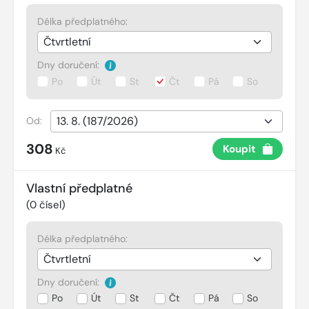
Délka předplatného:
Dny doručení:
Po
Út
St
Čt
Pá
So
Od:
308
Koupit
Kč
Vlastní předplatné
(
0
čísel)
Délka předplatného:
Dny doručení:
Po
Út
St
Čt
Pá
So