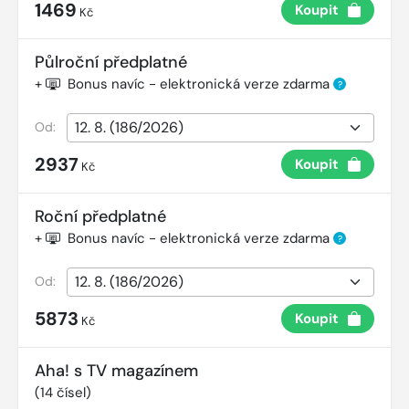
1469
Koupit
Kč
Půlroční předplatné
+
Bonus navíc - elektronická verze zdarma
?
Od:
2937
Koupit
Kč
Roční předplatné
+
Bonus navíc - elektronická verze zdarma
?
Od:
5873
Koupit
Kč
Aha! s TV magazínem
(
14
čísel)