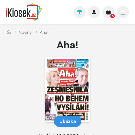
Přejít na hlavní obsah
0
Noviny
Aha!
Aha!
Ukázka