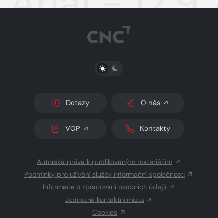
Aha! - 12.9
PŘEPNOUT SVĚTLÝ/TMAVÝ REŽIM
Dotazy
O nás
VOP
Kontakty
Autorská práva k publikovaným materiálům
Podmínky pro užívání služby informační společnosti
Informace o zpracování osobních údajů
Jednotná kontaktní místa
Cookies