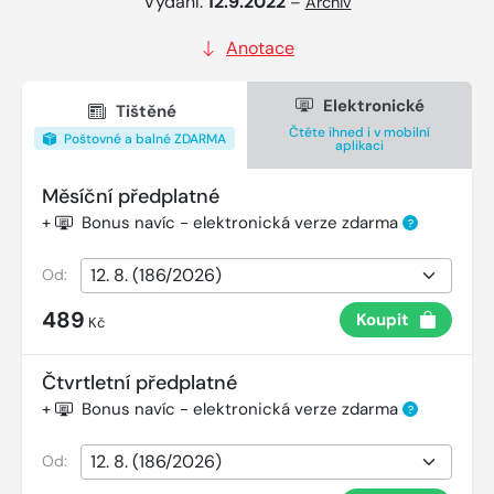
Vydání:
12.9.2022
–
Archiv
Anotace
Elektronické
Tištěné
Čtěte ihned i v mobilní
Poštovné a balné ZDARMA
aplikaci
Měsíční předplatné
+
Bonus navíc - elektronická verze zdarma
?
Od:
489
Koupit
Kč
Čtvrtletní předplatné
+
Bonus navíc - elektronická verze zdarma
?
Od: