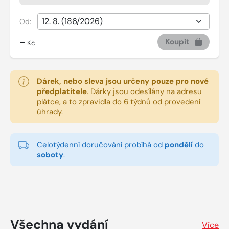
Od:
-
Koupit
Kč
Dárek, nebo sleva jsou určeny pouze pro nové
předplatitele
.
Dárky jsou odesílány na adresu
plátce, a to zpravidla do 6 týdnů od provedení
úhrady.
Celotýdenní doručování probíhá od
pondělí
do
soboty
.
Všechna vydání
Více