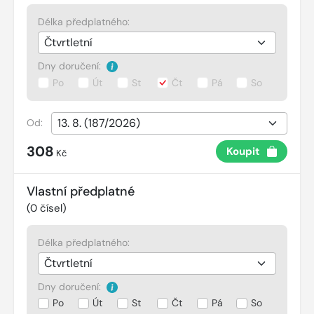
Délka předplatného:
Dny doručení:
Po
Út
St
Čt
Pá
So
Od:
308
Koupit
Kč
Vlastní předplatné
(
0
čísel)
Délka předplatného:
Dny doručení:
Po
Út
St
Čt
Pá
So