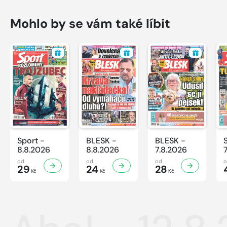
Mohlo by se vám také líbit
Sport -
BLESK -
BLESK -
8.8.2026
8.8.2026
7.8.2026
od
od
od
29
24
28
Kč
Kč
Kč