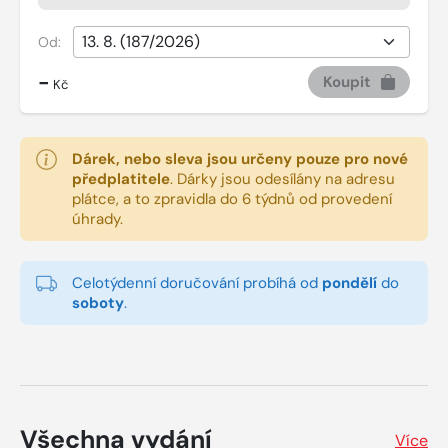
Od:
-
Koupit
Kč
Dárek, nebo sleva jsou určeny pouze pro nové
předplatitele
.
Dárky jsou odesílány na adresu
plátce, a to zpravidla do 6 týdnů od provedení
úhrady.
Celotýdenní doručování probíhá od
pondělí
do
soboty
.
Všechna vydání
Více