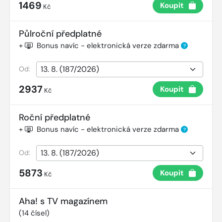
1469
Koupit
Kč
Půlroční předplatné
+
Bonus navíc - elektronická verze zdarma
?
Od:
2937
Koupit
Kč
Roční předplatné
+
Bonus navíc - elektronická verze zdarma
?
Od:
5873
Koupit
Kč
Aha! s TV magazínem
(
14
čísel)