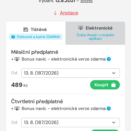
Vydání:
12.8.2021
–
Archiv
Anotace
Elektronické
Tištěné
Čtěte ihned i v mobilní
Poštovné a balné ZDARMA
aplikaci
Měsíční předplatné
+
Bonus navíc - elektronická verze zdarma
?
Od:
489
Koupit
Kč
Čtvrtletní předplatné
+
Bonus navíc - elektronická verze zdarma
?
Od: