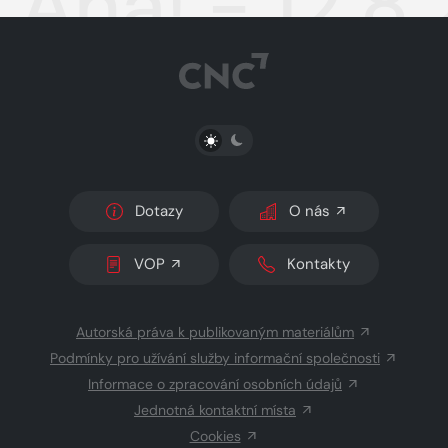
Aha! - 12.8
PŘEPNOUT SVĚTLÝ/TMAVÝ REŽIM
Dotazy
O nás
VOP
Kontakty
Autorská práva k publikovaným materiálům
Podmínky pro užívání služby informační společnosti
Informace o zpracování osobních údajů
Jednotná kontaktní místa
Cookies