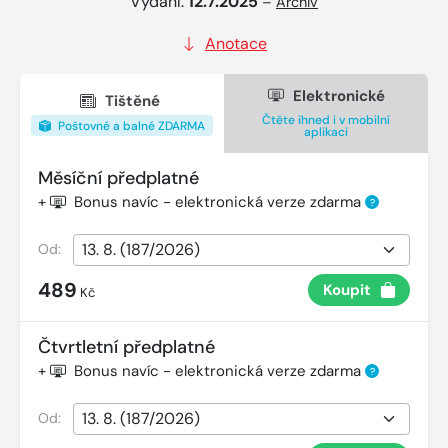
Vydání:
12.7.2025
–
Archiv
Anotace
Elektronické
Tištěné
Čtěte ihned i v mobilní
Poštovné a balné ZDARMA
aplikaci
Měsíční předplatné
+
Bonus navíc - elektronická verze zdarma
?
Od:
489
Koupit
Kč
Čtvrtletní předplatné
+
Bonus navíc - elektronická verze zdarma
?
Od: