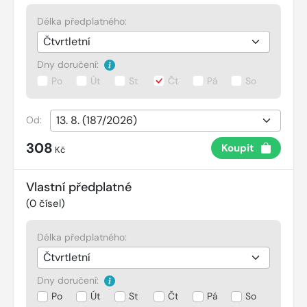
Délka předplatného:
Dny doručení:
Po
Út
St
Čt
Pá
So
Od:
308
Koupit
Kč
Vlastní předplatné
(
0
čísel)
Délka předplatného:
Dny doručení:
Po
Út
St
Čt
Pá
So