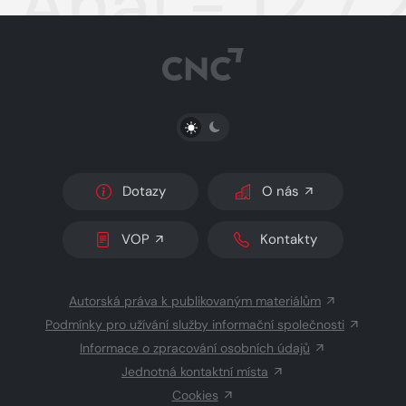
Aha! - 12.7
PŘEPNOUT SVĚTLÝ/TMAVÝ REŽIM
Dotazy
O nás
VOP
Kontakty
Autorská práva k publikovaným materiálům
Podmínky pro užívání služby informační společnosti
Informace o zpracování osobních údajů
Jednotná kontaktní místa
Cookies