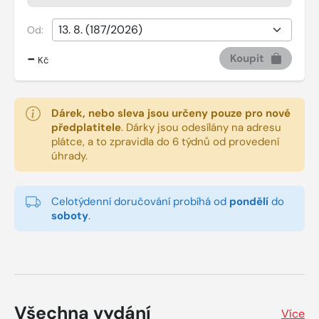
Od:
-
Koupit
Kč
Dárek, nebo sleva jsou určeny pouze pro nové
předplatitele
.
Dárky jsou odesílány na adresu
plátce, a to zpravidla do 6 týdnů od provedení
úhrady.
Celotýdenní doručování probíhá od
pondělí
do
soboty
.
Všechna vydání
Více