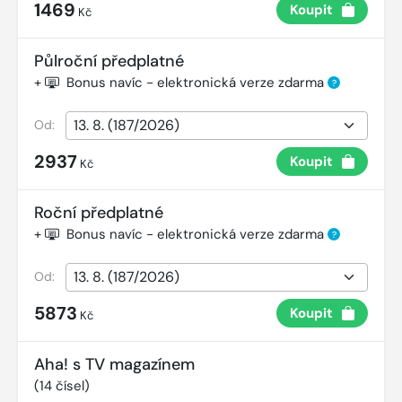
1469
Koupit
Kč
Půlroční předplatné
+
Bonus navíc - elektronická verze zdarma
?
Od:
2937
Koupit
Kč
Roční předplatné
+
Bonus navíc - elektronická verze zdarma
?
Od:
5873
Koupit
Kč
Aha! s TV magazínem
(
14
čísel)