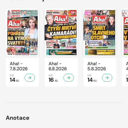
Aha! -
Aha! -
Aha! -
7.8.2026
6.8.2026
5.8.2026
od
od
od
14
16
14
Kč
Kč
Kč
Anotace