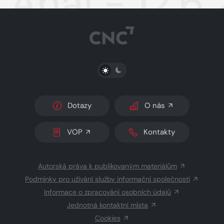
Aha! - 12.6
PŘEPNOUT SVĚTLÝ/TMAVÝ REŽIM
Dotazy
O nás
VOP
Kontakty
Autorská práva k publikovaným materiálům
Podmínky pro užívání služby informační společnosti
Informace o zpracování osobních údajů
Jednotná kontaktní místa
Cookies