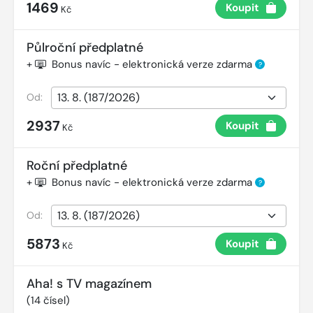
1469
Koupit
Kč
Půlroční předplatné
+
Bonus navíc - elektronická verze zdarma
?
Od:
2937
Koupit
Kč
Roční předplatné
+
Bonus navíc - elektronická verze zdarma
?
Od:
5873
Koupit
Kč
Aha! s TV magazínem
(
14
čísel)