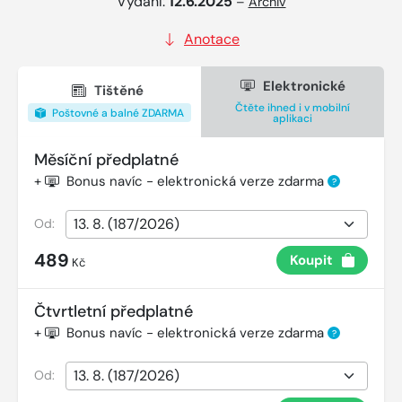
Vydání:
12.6.2025
–
Archiv
Anotace
Elektronické
Tištěné
Čtěte ihned i v mobilní
Poštovné a balné ZDARMA
aplikaci
Měsíční předplatné
+
Bonus navíc - elektronická verze zdarma
?
Od:
489
Koupit
Kč
Čtvrtletní předplatné
+
Bonus navíc - elektronická verze zdarma
?
Od: