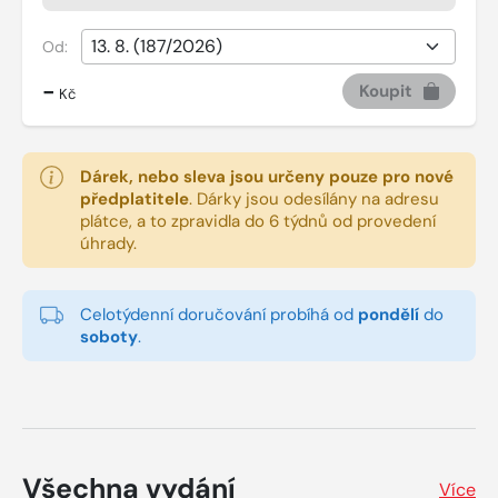
Od:
-
Koupit
Kč
Dárek, nebo sleva jsou určeny pouze pro nové
předplatitele
.
Dárky jsou odesílány na adresu
plátce, a to zpravidla do 6 týdnů od provedení
úhrady.
Celotýdenní doručování probíhá od
pondělí
do
soboty
.
Všechna vydání
Více