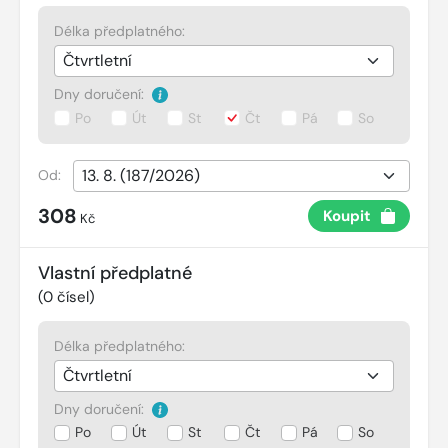
Délka předplatného:
Dny doručení:
Po
Út
St
Čt
Pá
So
Od:
308
Koupit
Kč
Vlastní předplatné
(
0
čísel)
Délka předplatného:
Dny doručení:
Po
Út
St
Čt
Pá
So