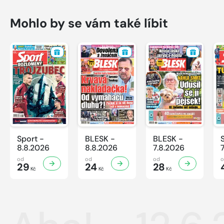
Mohlo by se vám také líbit
Sport -
BLESK -
BLESK -
8.8.2026
8.8.2026
7.8.2026
od
od
od
29
24
28
Kč
Kč
Kč