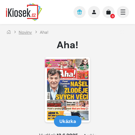
Přejít na hlavní obsah
0
Noviny
Aha!
Aha!
Ukázka