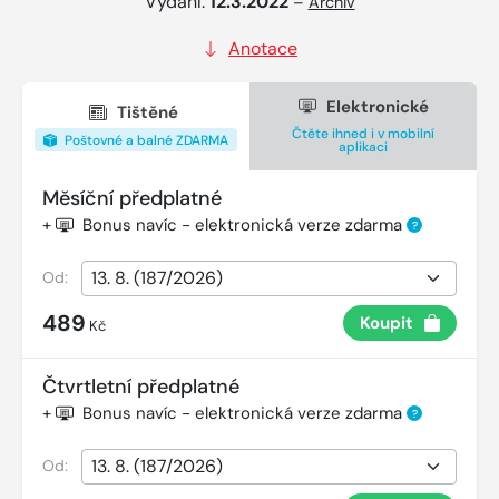
Vydání:
12.3.2022
–
Archiv
Anotace
Elektronické
Tištěné
Čtěte ihned i v mobilní
Poštovné a balné ZDARMA
aplikaci
Měsíční předplatné
+
Bonus navíc - elektronická verze zdarma
?
Od:
489
Koupit
Kč
Čtvrtletní předplatné
+
Bonus navíc - elektronická verze zdarma
?
Od: