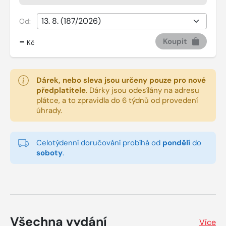
Od:
-
Koupit
Kč
Dárek, nebo sleva jsou určeny pouze pro nové
předplatitele
.
Dárky jsou odesílány na adresu
plátce, a to zpravidla do 6 týdnů od provedení
úhrady.
Celotýdenní doručování probíhá od
pondělí
do
soboty
.
Všechna vydání
Více