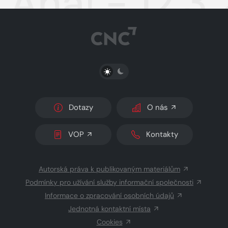
Aha! - 12.3
PŘEPNOUT SVĚTLÝ/TMAVÝ REŽIM
Dotazy
O nás
VOP
Kontakty
Autorská práva k publikovaným materiálům
Podmínky pro užívání služby informační společnosti
Informace o zpracování osobních údajů
Jednotná kontaktní místa
Cookies