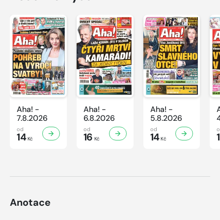
Aha! -
Aha! -
Aha! -
7.8.2026
6.8.2026
5.8.2026
od
od
od
14
16
14
Kč
Kč
Kč
Anotace