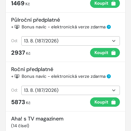
1469
Koupit
Kč
Půlroční předplatné
+
Bonus navíc - elektronická verze zdarma
?
Od:
2937
Koupit
Kč
Roční předplatné
+
Bonus navíc - elektronická verze zdarma
?
Od:
5873
Koupit
Kč
Aha! s TV magazínem
(
14
čísel)