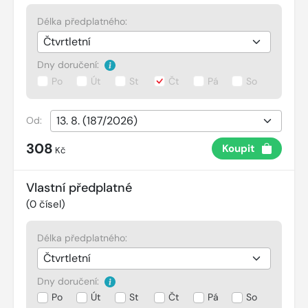
Délka předplatného:
Dny doručení:
Po
Út
St
Čt
Pá
So
Od:
308
Koupit
Kč
Vlastní předplatné
(
0
čísel)
Délka předplatného:
Dny doručení:
Po
Út
St
Čt
Pá
So