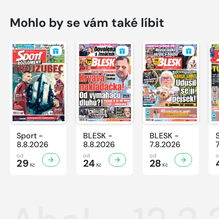
Mohlo by se vám také líbit
Sport -
BLESK -
BLESK -
8.8.2026
8.8.2026
7.8.2026
od
od
od
29
24
28
Kč
Kč
Kč