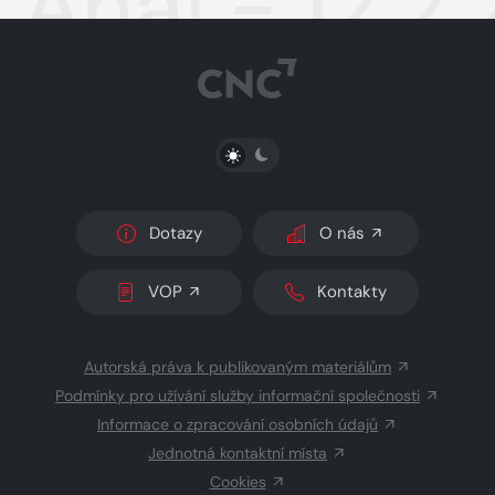
Aha! - 12.2
PŘEPNOUT SVĚTLÝ/TMAVÝ REŽIM
Dotazy
O nás
VOP
Kontakty
Autorská práva k publikovaným materiálům
Podmínky pro užívání služby informační společnosti
Informace o zpracování osobních údajů
Jednotná kontaktní místa
Cookies