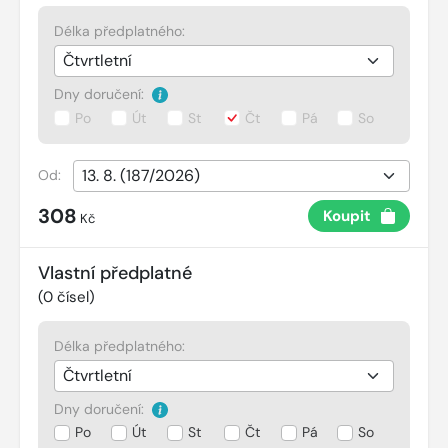
Délka předplatného:
Dny doručení:
Po
Út
St
Čt
Pá
So
Od:
308
Koupit
Kč
Vlastní předplatné
(
0
čísel)
Délka předplatného:
Dny doručení:
Po
Út
St
Čt
Pá
So