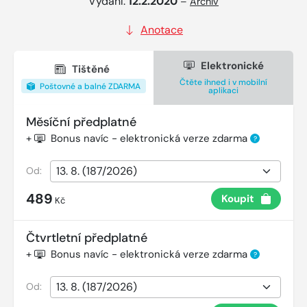
Vydání:
12.2.2020
–
Archiv
Anotace
Elektronické
Tištěné
Čtěte ihned i v mobilní
Poštovné a balné ZDARMA
aplikaci
Měsíční předplatné
+
Bonus navíc - elektronická verze zdarma
?
Od:
489
Koupit
Kč
Čtvrtletní předplatné
+
Bonus navíc - elektronická verze zdarma
?
Od: