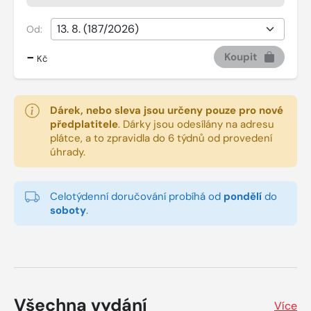
Od:
-
Koupit
Kč
Dárek, nebo sleva jsou určeny pouze pro nové
předplatitele
.
Dárky jsou odesílány na adresu
plátce, a to zpravidla do 6 týdnů od provedení
úhrady.
Celotýdenní doručování probíhá od
pondělí
do
soboty
.
Všechna vydání
Více