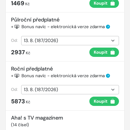
1469
Koupit
Kč
Půlroční předplatné
+
Bonus navíc - elektronická verze zdarma
?
Od:
2937
Koupit
Kč
Roční předplatné
+
Bonus navíc - elektronická verze zdarma
?
Od:
5873
Koupit
Kč
Aha! s TV magazínem
(
14
čísel)