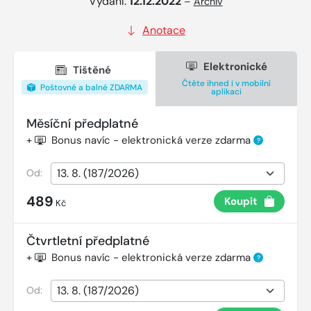
Vydání:
12.12.2022
–
Archiv
Anotace
Elektronické
Tištěné
Čtěte ihned i v mobilní
Poštovné a balné ZDARMA
aplikaci
Měsíční předplatné
+
Bonus navíc - elektronická verze zdarma
?
Od:
489
Koupit
Kč
Čtvrtletní předplatné
+
Bonus navíc - elektronická verze zdarma
?
Od: