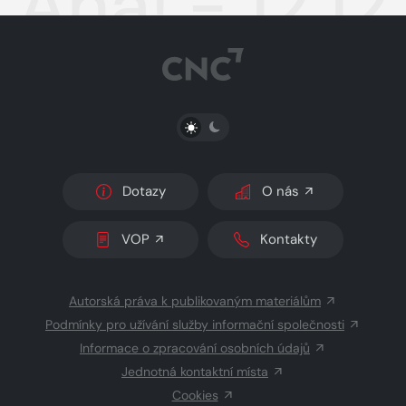
Aha! - 12.1
PŘEPNOUT SVĚTLÝ/TMAVÝ REŽIM
Dotazy
O nás
VOP
Kontakty
Autorská práva k publikovaným materiálům
Podmínky pro užívání služby informační společnosti
Informace o zpracování osobních údajů
Jednotná kontaktní místa
Cookies