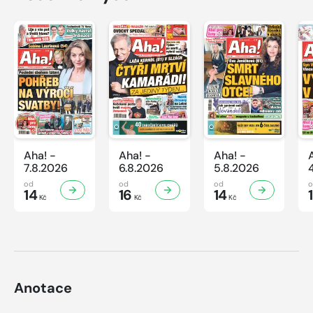
Aha! -
Aha! -
Aha! -
7.8.2026
6.8.2026
5.8.2026
od
od
od
14
16
14
Kč
Kč
Kč
Anotace