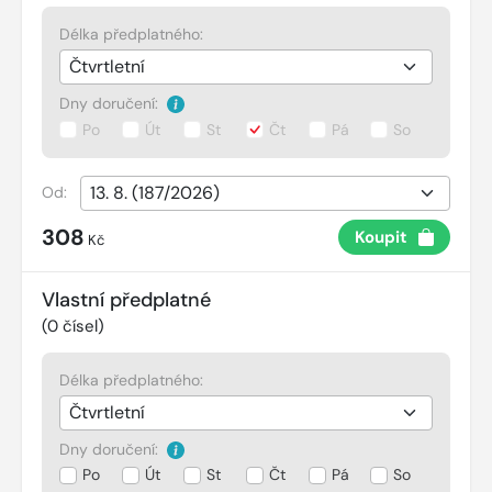
Délka předplatného:
Dny doručení:
Po
Út
St
Čt
Pá
So
Od:
308
Koupit
Kč
Vlastní předplatné
(
0
čísel)
Délka předplatného:
Dny doručení:
Po
Út
St
Čt
Pá
So