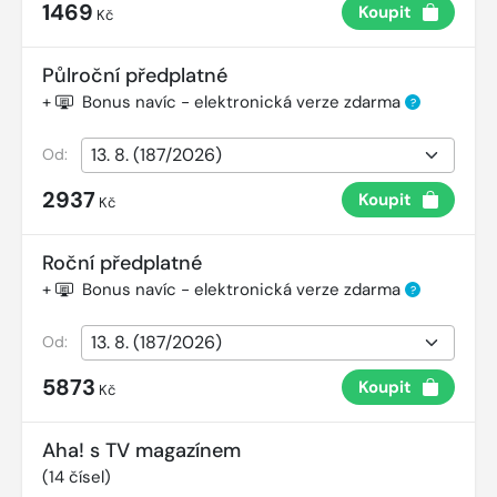
1469
Koupit
Kč
Půlroční předplatné
+
Bonus navíc - elektronická verze zdarma
?
Od:
2937
Koupit
Kč
Roční předplatné
+
Bonus navíc - elektronická verze zdarma
?
Od:
5873
Koupit
Kč
Aha! s TV magazínem
(
14
čísel)