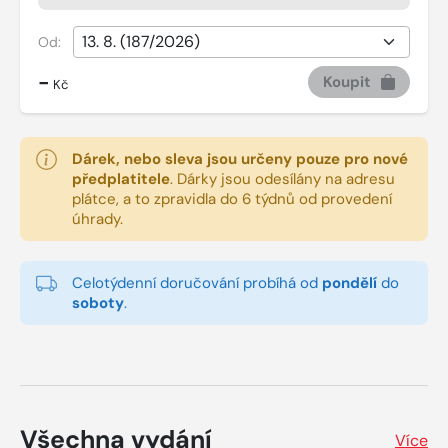
Od:
-
Koupit
Kč
Dárek, nebo sleva jsou určeny pouze pro nové
předplatitele
.
Dárky jsou odesílány na adresu
plátce, a to zpravidla do 6 týdnů od provedení
úhrady.
Celotýdenní doručování probíhá od
pondělí
do
soboty
.
Všechna vydání
Více