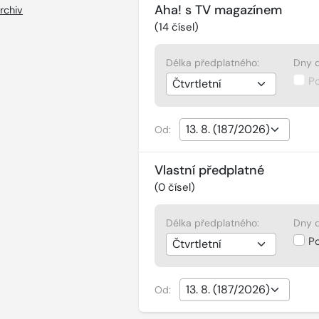
Aha! s TV magazínem
rchiv
(
14
čísel)
Délka předplatného:
Dny d
P
Od:
Vlastní předplatné
(
0
čísel)
Délka předplatného:
Dny d
P
Od: