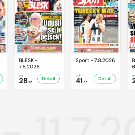
BLESK -
Sport - 7.8.2026
B
7.8.2026
6
od
od
o
Detail
Detail
28
41
Kč
Kč
- 11.7.