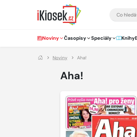
Přejít na hlavní obsah
VYHLEDÁVÁNÍ
Hlavní navigace
Noviny
Časopisy
Speciály
Knihy
Noviny
Aha!
Aha!