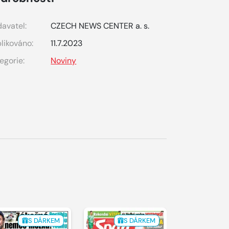
avatel:
CZECH NEWS CENTER a. s.
likováno:
11.7.2023
egorie:
Noviny
S DÁRKEM
S DÁRKEM
S 