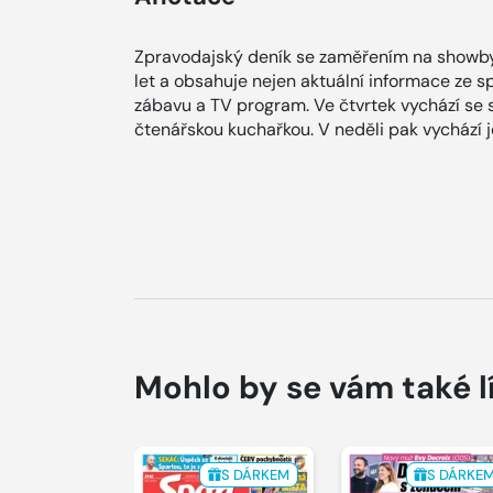
Zpravodajský deník se zaměřením na showby
let a obsahuje nejen aktuální informace ze spol
zábavu a TV program. Ve čtvrtek vychází se
čtenářskou kuchařkou. V neděli pak vychází
Mohlo by se vám také l
S DÁRKEM
S DÁRKE