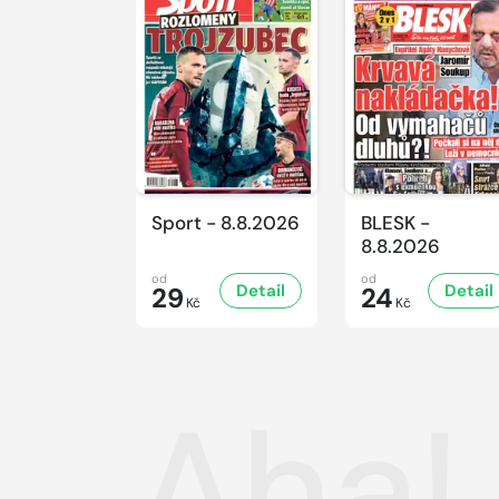
Sport - 8.8.2026
BLESK -
8.8.2026
od
od
Detail
Detail
29
24
Kč
Kč
Aha! 