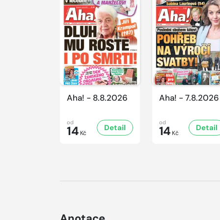
Aha! - 8.8.2026
Aha! - 7.8.2026
od
od
Detail
Detail
14
14
Kč
Kč
Anotace