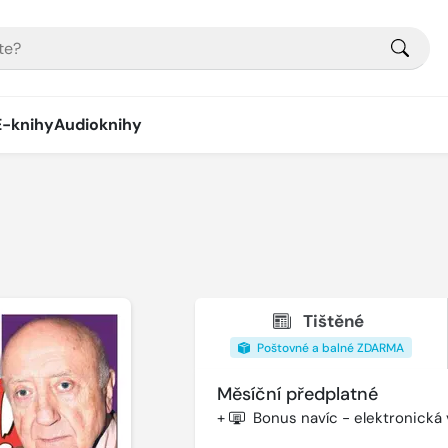
E-knihy
Audioknihy
Tištěné
Poštovné a balné ZDARMA
Měsíční předplatné
+
Bonus navíc - elektronická