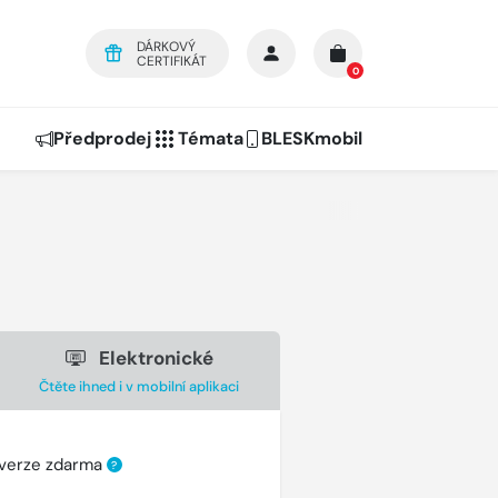
DÁRKOVÝ
CERTIFIKÁT
0
Předprodej
Témata
BLESKmobil
Elektronické
Čtěte ihned i v mobilní aplikaci
 verze zdarma
?