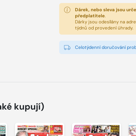
Dárek, nebo sleva jsou urč
předplatitele
.
Dárky jsou odesílány na adres
týdnů od provedení úhrady.
Celotýdenní doručování pro
aké kupují)