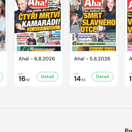
Aha! - 6.8.2026
Aha! - 5.8.2026
A
od
od
o
Detail
Detail
16
14
Kč
Kč
Po