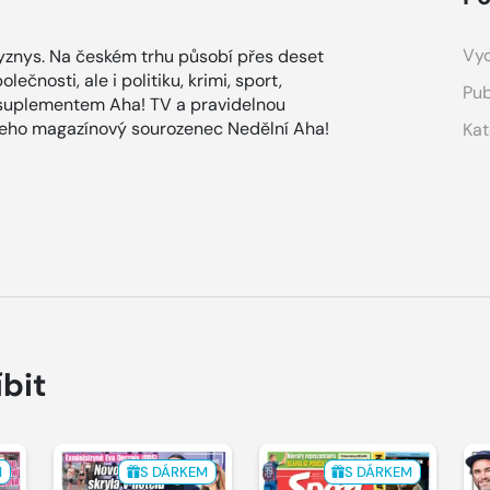
Vyd
znys. Na českém trhu působí přes deset
ečnosti, ale i politiku, krimi, sport,
Pub
 suplementem Aha! TV a pravidelnou
 jeho magazínový sourozenec Nedělní Aha!
Kat
íbit
M
S DÁRKEM
S DÁRKEM