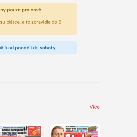
eny pouze pro nové
u plátce, a to zpravidla do 6
bíhá od
pondělí
do
soboty
.
Více