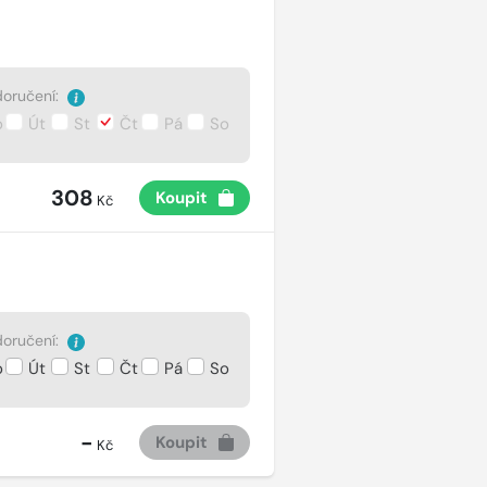
oručení:
o
Út
St
Čt
Pá
So
308
Koupit
Kč
oručení:
o
Út
St
Čt
Pá
So
-
Koupit
Kč