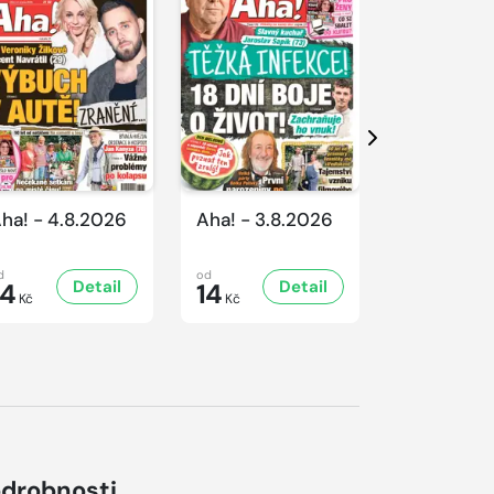
Další
ha! - 4.8.2026
Aha! - 3.8.2026
Aha! - 1.8
d
od
od
Detail
Detail
D
14
14
14
Kč
Kč
Kč
drobnosti