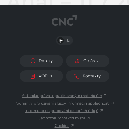
Aha! - 11.7
PŘEPNOUT SVĚTLÝ/TMAVÝ REŽIM
Dotazy
O nás
VOP
Kontakty
Autorská práva k publikovaným materiálům
Podmínky pro užívání služby informační společnosti
Informace o zpracování osobních údajů
Jednotná kontaktní místa
Cookies