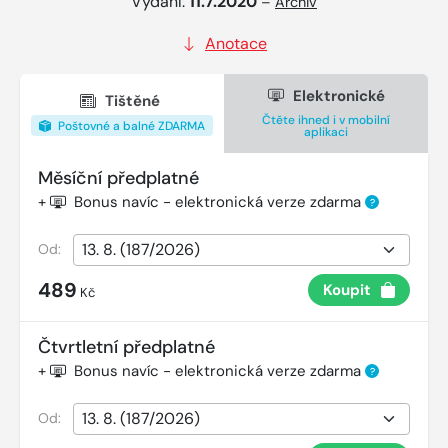
Vydání:
11.7.2020
–
Archiv
Anotace
Elektronické
Tištěné
Čtěte ihned i v mobilní
Poštovné a balné ZDARMA
aplikaci
Měsíční předplatné
+
Bonus navíc - elektronická verze zdarma
?
Od:
489
Koupit
Kč
Čtvrtletní předplatné
+
Bonus navíc - elektronická verze zdarma
?
Od: