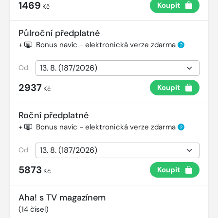
1469
Koupit
Kč
Půlroční předplatné
+
Bonus navíc - elektronická verze zdarma
?
Od:
2937
Koupit
Kč
Roční předplatné
+
Bonus navíc - elektronická verze zdarma
?
Od:
5873
Koupit
Kč
Aha! s TV magazínem
(
14
čísel)