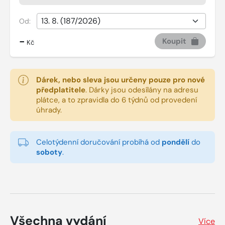
Od:
-
Koupit
Kč
Dárek, nebo sleva jsou určeny pouze pro nové
předplatitele
.
Dárky jsou odesílány na adresu
plátce, a to zpravidla do 6 týdnů od provedení
úhrady.
Celotýdenní doručování probíhá od
pondělí
do
soboty
.
Všechna vydání
Více