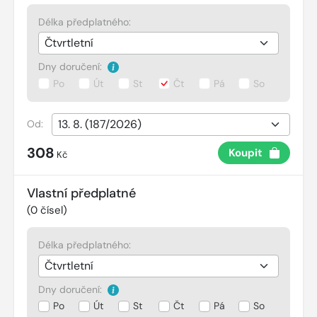
Délka předplatného:
Dny doručení:
Po
Út
St
Čt
Pá
So
Od:
308
Koupit
Kč
Vlastní předplatné
(
0
čísel)
Délka předplatného:
Dny doručení:
Po
Út
St
Čt
Pá
So