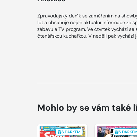
Zpravodajský deník se zaměřením na showby
let a obsahuje nejen aktuální informace ze spol
zábavu a TV program. Ve čtvrtek vychází se
čtenářskou kuchařkou. V neděli pak vychází
Mohlo by se vám také l
S DÁRKEM
S DÁRKE