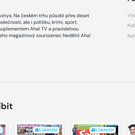
Vyd
znys. Na českém trhu působí přes deset
ečnosti, ale i politiku, krimi, sport,
Pub
 suplementem Aha! TV a pravidelnou
 jeho magazínový sourozenec Nedělní Aha!
Kat
íbit
M
S DÁRKEM
S DÁRKEM