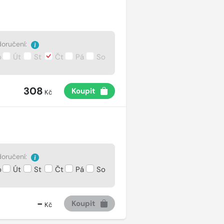
oručení:
o
Út
St
Čt
Pá
So
308
Koupit
Kč
oručení:
o
Út
St
Čt
Pá
So
-
Koupit
Kč