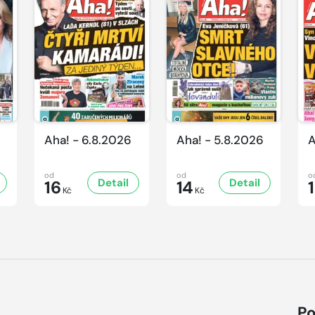
Aha! - 6.8.2026
Aha! - 5.8.2026
A
od
od
o
Detail
Detail
16
14
Kč
Kč
Po