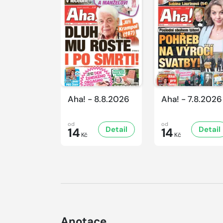
Aha! - 8.8.2026
Aha! - 7.8.2026
od
od
Detail
Detail
14
14
Kč
Kč
Anotace