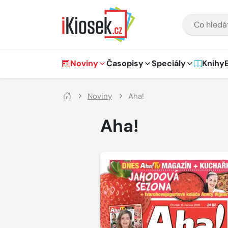
Přejít na hlavní obsah
VYHLEDÁVÁNÍ
Hlavní navigace
Noviny
Časopisy
Speciály
Knihy
Noviny
Aha!
Aha!