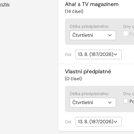
Aha! s TV magazínem
rchiv
(
14
čísel)
Délka předplatného:
Dny d
P
Od:
Vlastní předplatné
(
0
čísel)
Délka předplatného:
Dny d
P
Od: