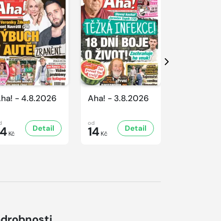
Další
ha! - 4.8.2026
Aha! - 3.8.2026
Aha! - 1.8
d
od
od
Detail
Detail
D
14
14
14
Kč
Kč
Kč
drobnosti