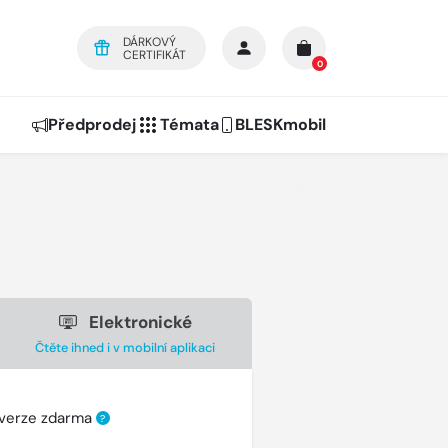
DÁRKOVÝ
CERTIFIKÁT
0
Předprodej
Témata
BLESKmobil
Elektronické
Čtěte ihned i v mobilní aplikaci
 verze zdarma
?