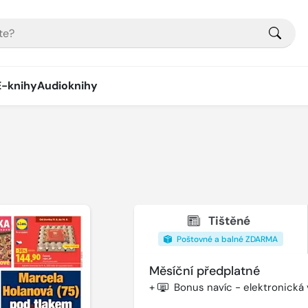
E-knihy
Audioknihy
Tištěné
Poštovné a balné ZDARMA
Měsíční předplatné
+
Bonus navíc - elektronická