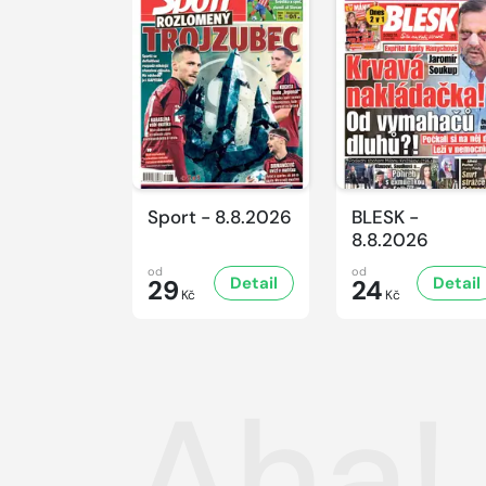
Sport - 8.8.2026
BLESK -
8.8.2026
od
od
Detail
Detail
29
24
Kč
Kč
Aha! 