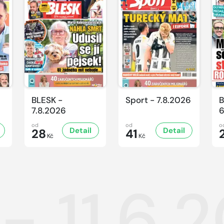
BLESK -
Sport - 7.8.2026
B
7.8.2026
6
od
od
o
Detail
Detail
28
41
Kč
Kč
- 11.6.