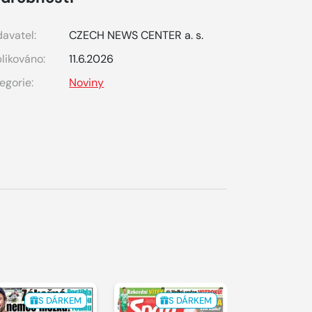
avatel:
CZECH NEWS CENTER a. s.
likováno:
11.6.2026
egorie:
Noviny
S DÁRKEM
S DÁRKEM
S 