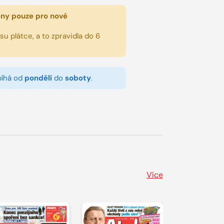
eny pouze pro nové
u plátce, a to zpravidla do 6
bíhá od
pondělí
do
soboty
.
Více