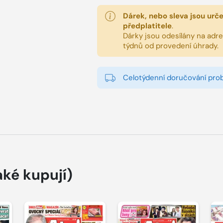
Dárek, nebo sleva jsou urč
předplatitele
.
Dárky jsou odesílány na adres
týdnů od provedení úhrady.
Celotýdenní doručování pro
aké kupují)