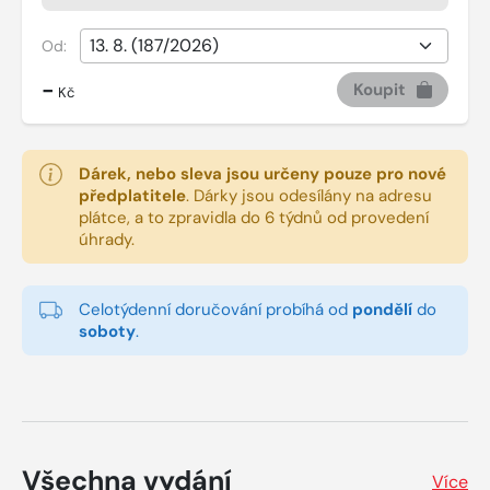
Od:
-
Koupit
Kč
Dárek, nebo sleva jsou určeny pouze pro nové
předplatitele
.
Dárky jsou odesílány na adresu
plátce, a to zpravidla do 6 týdnů od provedení
úhrady.
Celotýdenní doručování probíhá od
pondělí
do
soboty
.
Všechna vydání
Více