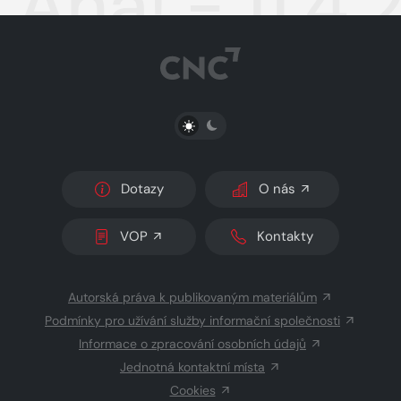
Aha! - 11.4
PŘEPNOUT SVĚTLÝ/TMAVÝ REŽIM
Dotazy
O nás
VOP
Kontakty
Autorská práva k publikovaným materiálům
Podmínky pro užívání služby informační společnosti
Informace o zpracování osobních údajů
Jednotná kontaktní místa
Cookies