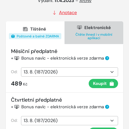
Vydání:
11.4.2023
–
Archiv
Anotace
Elektronické
Tištěné
Čtěte ihned i v mobilní
Poštovné a balné ZDARMA
aplikaci
Měsíční předplatné
+
Bonus navíc - elektronická verze zdarma
?
Od:
489
Koupit
Kč
Čtvrtletní předplatné
+
Bonus navíc - elektronická verze zdarma
?
Od: