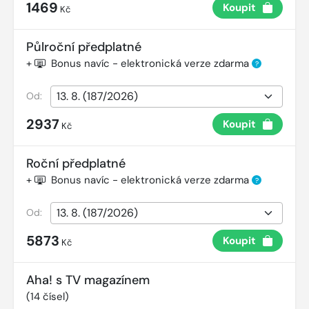
1469
Koupit
Kč
Půlroční předplatné
+
Bonus navíc - elektronická verze zdarma
?
Od:
2937
Koupit
Kč
Roční předplatné
+
Bonus navíc - elektronická verze zdarma
?
Od:
5873
Koupit
Kč
Aha! s TV magazínem
(
14
čísel)