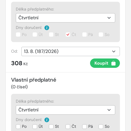
Délka předplatného:
Dny doručení:
Po
Út
St
Čt
Pá
So
Od:
308
Koupit
Kč
Vlastní předplatné
(
0
čísel)
Délka předplatného:
Dny doručení:
Po
Út
St
Čt
Pá
So