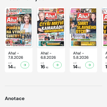
Aha! -
Aha! -
Aha! -
7.8.2026
6.8.2026
5.8.2026
od
od
od
14
16
14
Kč
Kč
Kč
Anotace